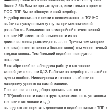
более 2-5% Вам не про-..отпустят, если только в проекте-
ПОС-ППР Вы не обоснуете свой недобор.
Недобор возникает в связи с невозможностью ТОЧНО
выйти на нужную отметку грунта при механической
разработке.. Большинство землеройной отечественной
техники НЕ имеет этой возможности из-за
движения ковша рывками,не плавно. Причем чем мощнее
техника(соответственно и больше ковш)-тем менее точный
ход,шаг ковша.. Тем больший недобор приходится
оставлять.
В октябре-ноябре наблюдала работу в котловане
«корейца» с ковшом 0,12. Рабочие на недобор с лопатой не
нужны вообще. Нивелировка и точность выборки по
лазерному уровню на самой машине.
Прочие причины недобора прописываются в
ППР(особенности самого грунта,невозможность установки
техники в котловане и т.д.)
вывод: хотите спрятать денюжков в недобор-пишите ППР к