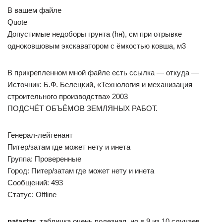
В вашем файле
Quote
Допустимые недоборы грунта (hн), см при отрывке
одноковшовым экскаватором с ёмкостью ковша, м3
В прикрепленном мной файле есть ссылка — откуда —
Источник: Б.Ф. Белецкий, «Технология и механизация
строительного производства» 2003
ПОДСЧЁТ ОБЪЁМОВ ЗЕМЛЯНЫХ РАБОТ.
Генерал-лейтенант
Питер/затам где может нету и инета
Группа: Проверенные
Город: Питер/затам где может нету и инета
Сообщений: 493
Статус: Offline
natastar
, табличка очень полезная, но в 9 из 10 случаев