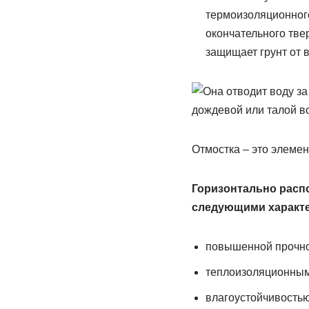
термоизоляционного
окончательного тве
защищает грунт от 
Отмостка – это элемен
Горизонтально распо
следующими характ
повышенной прочно
теплоизоляционным
влагоустойчивостью