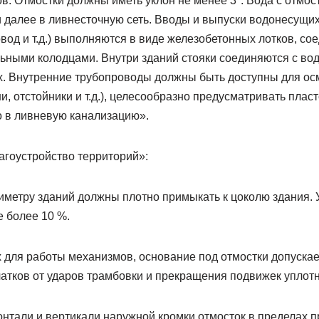
. Отмостки должны иметь уклон не менее 3°. Вода с отмост
 далее в ливнесточную сеть. Вводы и выпуски водонесущи
вод и т.д.) выполняются в виде железобетонных лотков, со
ьными колодцами. Внутри зданий стояки соединяются с во
. Внутренние трубопроводы должны быть доступны для осм
и, отстойники и т.д.), целесообразно предусматривать плас
о в ливневую канализацию».
агоустройство территорий»:
иметру зданий должны плотно примыкать к цоколю здания. 
е более 10 %.
х для работы механизмов, основание под отмостки допускае
чатков от ударов трамбовки и прекращения подвижек уплот
онтали и вертикали наружной кромки отмосток в пределах