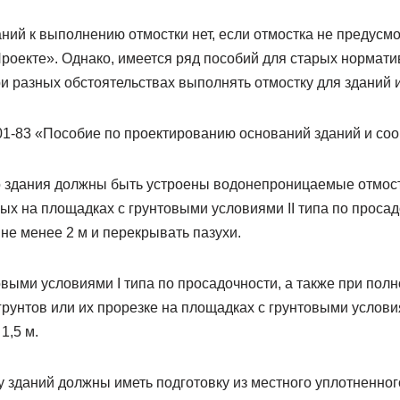
ний к выполнению отмостки нет, если отмостка не предусм
роекте». Однако, имеется ряд пособий для старых нормати
и разных обстоятельствах выполнять отмостку для зданий 
01-83 «Пособие по проектированию оснований зданий и со
го здания должны быть устроены водонепроницаемые отмост
ых на площадках с грунтовыми условиями II типа по проса
не менее 2 м и перекрывать пазухи.
выми условиями I типа по просадочности, а также при пол
рунтов или их прорезке на площадках с грунтовыми услови
1,5 м.
 зданий должны иметь подготовку из местного уплотненног