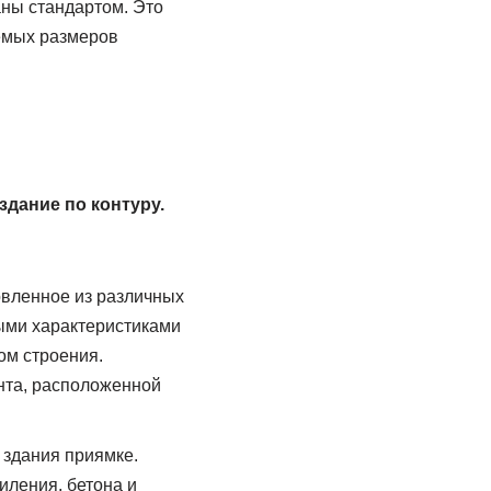
аны стандартом. Это
уемых размеров
дание по контуру.
овленное из различных
ыми характеристиками
ом строения.
нта, расположенной
 здания приямке.
иления, бетона и