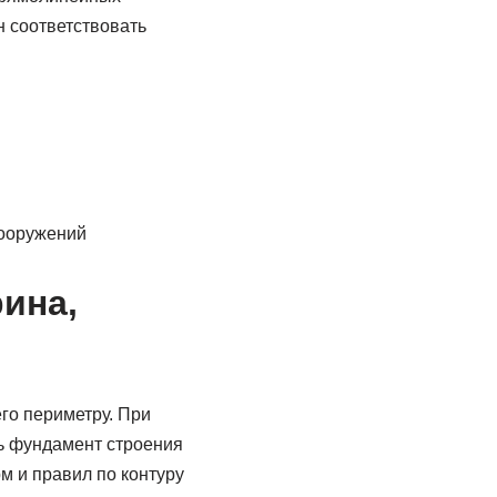
н соответствовать
сооружений
ина,
го периметру. При
ть фундамент строения
м и правил по контуру