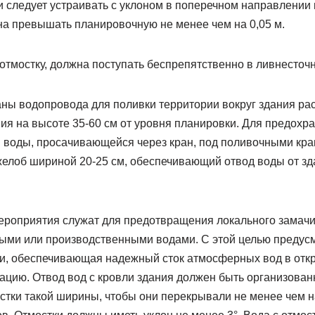
и следует устраивать с уклоном в поперечном направлении 
на превышать планировочную не менее чем на 0,05 м.
тмостку, должна поступать беспрепятственно в ливнесточну
аны водопровода для поливки территории вокруг здания ра
ия на высоте 35-60 см от уровня планировки. Для предохр
 воды, просачивающейся через кран, под поливочными кра
лоб шириной 20-25 см, обеспечивающий отвод воды от зда
ероприятия служат для предотвращения локального замачи
ми или производственными водами. С этой целью предус
и, обеспечивающая надежный сток атмосферных вод в отк
ацию. Отвод вод с кровли здания должен быть организова
тки такой ширины, чтобы они перекрывали не менее чем на