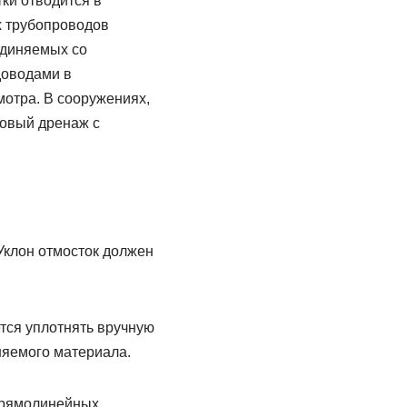
ки отводится в
х трубопроводов
единяемых со
доводами в
отра. В сооружениях,
товый дренаж с
Уклон отмосток должен
тся уплотнять вручную
няемого материала.
 прямолинейных