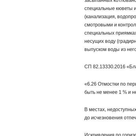
засыпанных котлованов
специальные кюветы и
(канализация, водопро
смотровыми и контрол
специальных приямках
несущих воду (градирн
выпуском воды из нег
СП 82.13330.2016 «Бл
«6.26 Отмостки по пер
быть не менее 1 % и н
В местах, недоступны
до исчезновения отпе
Искривления по гориз