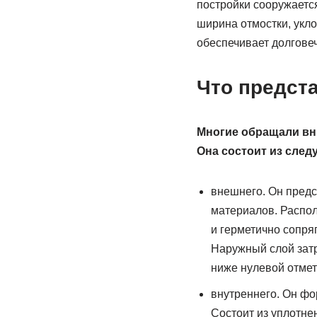
постройки сооружаетс
ширина отмостки, укл
обеспечивает долговеч
Что предст
Многие обращали вн
Она состоит из след
внешнего. Он предс
материалов. Распо
и герметично сопря
Наружный слой затр
ниже нулевой отмет
внутреннего. Он фо
Состоит из уплотне