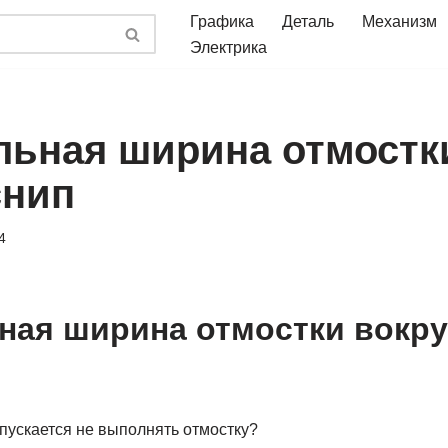
Графика
Деталь
Механизм
Электрика
ьная ширина отмостки
снип
4
ая ширина отмостки вокру
пускается не выполнять отмостку?