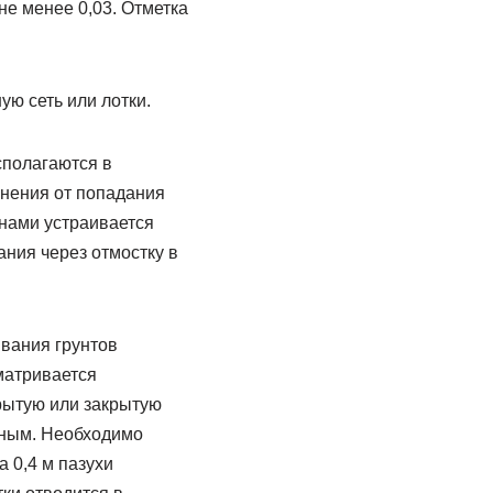
не менее 0,03. Отметка
ю сеть или лотки.
сполагаются в
анения от попадания
нами устраивается
ния через отмостку в
вания грунтов
матривается
рытую или закрытую
нным. Необходимо
 0,4 м пазухи