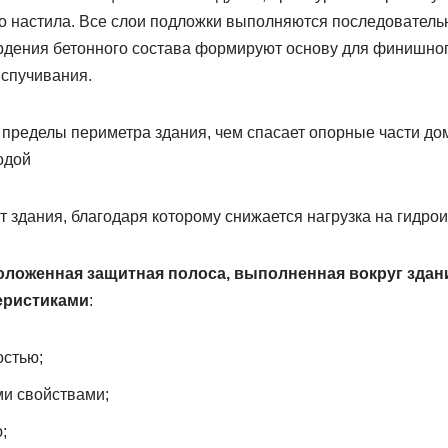
 настила. Все слои подложки выполняются последовательн
рдения бетонного состава формируют основу для финишно
вспучивания.
т здания, благодаря которому снижается нагрузка на гидр
ложенная защитная полоса, выполненная вокруг здани
еристиками
:
стью;
и свойствами;
;