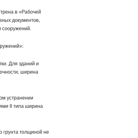
отрена в «Рабочей
вных документов,
и сооружений.
оружений»:
ки. Для зданий и
дочности, ширина
ном устранении
ями II типа ширина
о грунта толщиной не