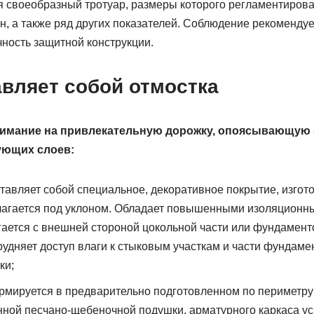
я своеобразный тротуар, размеры которого регламентиров
он, а также ряд других показателей. Соблюдение рекоменд
ность защитной конструкции.
авляет собой отмостка
имание на привлекательную дорожку, опоясывающую з
ующих слоев:
тавляет собой специальное, декоративное покрытие, изгот
лагается под уклоном. Обладает повышенными изоляционн
гается с внешней стороной цокольной части или фундамент
удняет доступ влаги к стыковым участкам и части фундаме
ки;
рмируется в предварительно подготовленном по периметру
нной песчано-щебеночной подушки, арматурного каркаса ус