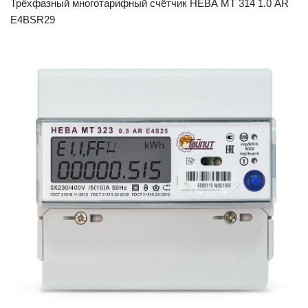
Трёхфазный многотарифный счётчик НЕВА МТ 314 1.0 AR
E4BSR29