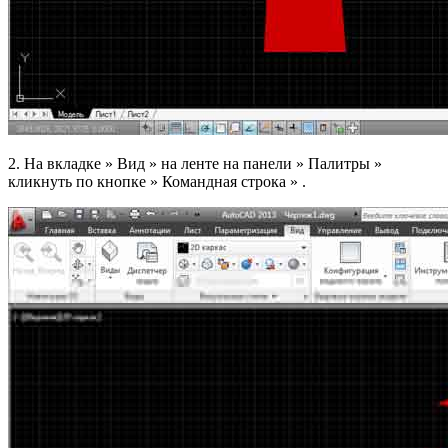
2. На вкладке » Вид » на ленте на панели » Палитры »
кликнуть по кнопке » Командная строка » .