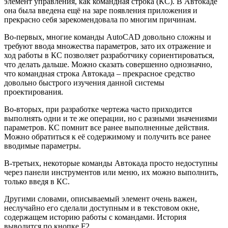
элемент управления, как командная строка (КС). В Автокаде
она была введена ещё на заре появления приложения и
прекрасно себя зарекомендовала по многим причинам.
Во-первых, многие команды AutoCAD довольно сложны и
требуют ввода множества параметров, зато их отражение и
ход работы в КС позволяет разработчику сориентироваться,
что делать дальше. Можно сказать совершенно однозначно,
что командная строка Автокада – прекрасное средство
довольно быстрого изучения данной системы
проектирования.
Во-вторых, при разработке чертежа часто приходится
выполнять одни и те же операции, но с разными значениями
параметров. КС помнит все ранее выполненные действия.
Можно обратиться к её содержимому и получить все ранее
вводимые параметры.
В-третьих, некоторые команды Автокада просто недоступны
через панели инструментов или меню, их можно выполнить,
только введя в КС.
Другими словами, описываемый элемент очень важен,
неслучайно его сделали доступным и в текстовом окне,
содержащем историю работы с командами. История
выводится по кнопке F2.