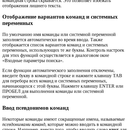
командная строка скрывается. Это позволяет избежать
отображения лишнего текста.
Отображение вариантов команд и системных
переменных
По умолчанию имя команды или системной переменной
заполняется автоматически во время ввода. Также
отображается список вариантов команд и системных
переменных, использующих те же буквы. Контроль настроек
для этих функций осуществляется в диалоговом окне
«Входные параметры поиска».
Если функции автоматического заполнения отключены,
введите букву в командной строке и нажмите клавишу TAB
для перебора всех команд и системных переменных,
начинающихся с этой буквы. Нажмите клавишу ENTER или
ПРОБЕЛ для выполнения команды или системной
переменной.
Ввод псевдонимов команд
Некоторые команды имеют сокращенные имена, называемые
псевдонимами команд
, которые можно вводить в командной
строке. Например, вместо того, чтобы вводить слово
круг
для