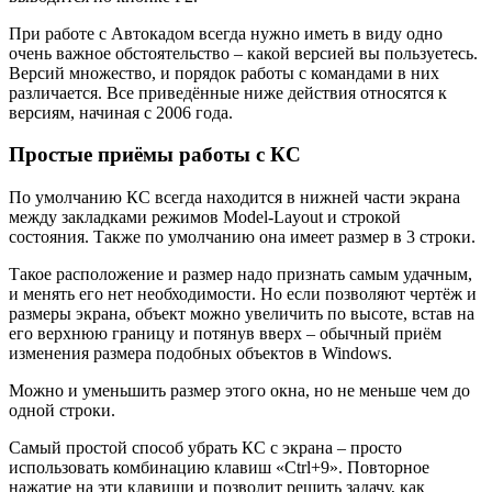
При работе с Автокадом всегда нужно иметь в виду одно
очень важное обстоятельство – какой версией вы пользуетесь.
Версий множество, и порядок работы с командами в них
различается. Все приведённые ниже действия относятся к
версиям, начиная с 2006 года.
Простые приёмы работы с КС
По умолчанию КС всегда находится в нижней части экрана
между закладками режимов Model-Layout и строкой
состояния. Также по умолчанию она имеет размер в 3 строки.
Такое расположение и размер надо признать самым удачным,
и менять его нет необходимости. Но если позволяют чертёж и
размеры экрана, объект можно увеличить по высоте, встав на
его верхнюю границу и потянув вверх – обычный приём
изменения размера подобных объектов в Windows.
Можно и уменьшить размер этого окна, но не меньше чем до
одной строки.
Самый простой способ убрать КС с экрана – просто
использовать комбинацию клавиш «Ctrl+9». Повторное
нажатие на эти клавиши и позволит решить задачу, как