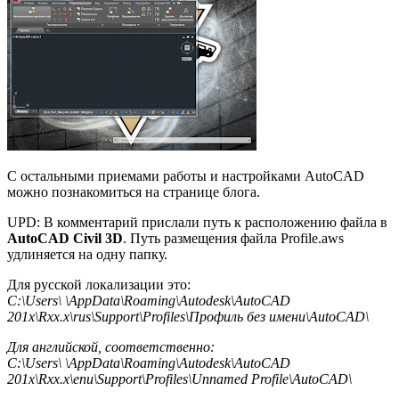
С остальными приемами работы и настройками AutoCAD
можно познакомиться на странице блога.
UPD: В комментарий прислали путь к расположению файла в
AutoCAD Civil 3D
. Путь размещения файла Profile.aws
удлиняется на одну папку.
Для русской локализации это:
C:\Users\
\AppData\Roaming\Autodesk\AutoCAD
201x\Rxx.x\rus\Support\Profiles\Профиль без имени\AutoCAD\
Для английской, соответственно:
C:\Users\
\AppData\Roaming\Autodesk\AutoCAD
201x\Rxx.x\enu\Support\Profiles\Unnamed Profile\AutoCAD\