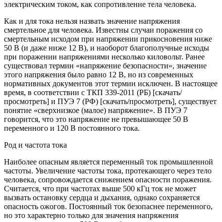
электрическим током, как сопротивление тела человека.
Как и для тока нельзя назвать значение напряжения
смертельное для человека. Известны случаи поражения со
смертельным исходом при напряжении прикосновения ниже
50 В (и даже ниже 12 В), и наоборот благополучные исходы
при поражении напряжениями несколько киловольт. Ранее
существовал термин «напряжение безопасности», значение
этого напряжения было равно 12 В, но из современных
нормативных документов этот термин исключен. В настоящее
время, в соответствии с ТКП 339-2011 (РБ) [скачать/
просмотреть] и ПУЭ 7 (РФ) [скачать/просмотреть], существует
понятие «сверхнизкое (малое) напряжение». В ПУЭ 7
говорится, что это напряжение не превышающее 50 В
переменного и 120 В постоянного тока.
Род и частота тока
Наиболее опасным является переменный ток промышленной
частоты. Увеличение частоты тока, протекающего через тело
человека, сопровождается снижением опасности поражения.
Считается, что при частотах выше 500 кГц ток не может
вызвать остановку сердца и дыхания, однако сохраняется
опасность ожогов. Постоянный ток безопаснее переменного,
но это характерно только для значения напряжения