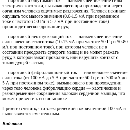
— пороговый ощутимый ток — наименьшее значение силы
электрического тока, вызывающего при прохождении через
организм человека ощутимые раздражения. Человек начинает
ощущать ток малого значения (0,6-1,5 мА при переменном
токе с частотой 50 Гц и 5-7 мА при постоянном токе) —
происходит легкое дрожание рук;
— пороговый неотпускающий ток — наименьшее значение
силы электрического тока (10-15 мА при частоте 50 Гц и 50-80
мА при постоянном токе), при котором человек не в
состоянии преодолеть судороги мышц и не может разжать
руку, в которой зажат проводник, или нарушить контакт с
токоведущей частью;
— пороговый фибрилляционный ток — наименьшее значение
силы тока (от 100 мА до 5 А при частоте 50 Гц и от 300 мА до
5 А при постоянном токе), вызывающего при прохождении
через тело человека фибрилляцию сердца — хаотические и
разновременные сокращения волокон сердечной мышцы, что
может привести к его остановке
Принято считать, что электрический ток величиной 100 мА и
выше является смертельным.
Вид тока