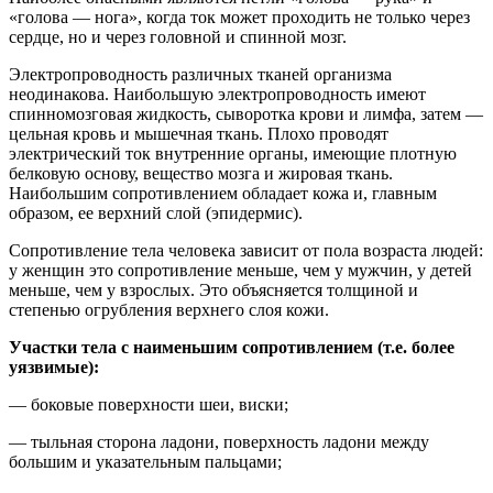
«голова — нога», когда ток может проходить не только через
сердце, но и через головной и спинной мозг.
Электропроводность различных тканей организма
неодинакова. Наибольшую электропроводность имеют
спинномозговая жидкость, сыворотка крови и лимфа, затем —
цельная кровь и мышечная ткань. Плохо проводят
электрический ток внутренние органы, имеющие плотную
белковую основу, вещество мозга и жировая ткань.
Наибольшим сопротивлением обладает кожа и, главным
образом, ее верхний слой (эпидермис).
Сопротивление тела человека зависит от пола возраста людей:
у женщин это сопротивление меньше, чем у мужчин, у детей
меньше, чем у взрослых. Это объясняется толщиной и
степенью огрубления верхнего слоя кожи.
Участки тела с наименьшим сопротивлением (т.е. более
уязвимые):
— боковые поверхности шеи, виски;
— тыльная сторона ладони, поверхность ладони между
большим и указательным пальцами;