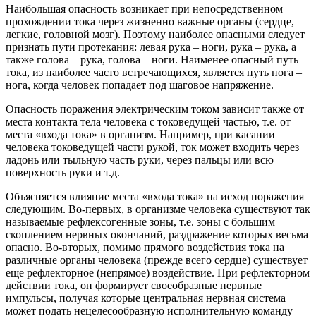
Наибольшая опасность возникает при непосредственном
прохождении тока через жизненно важные органы (сердце,
легкие, головной мозг). Поэтому наиболее опасными следует
признать пути протекания: левая рука – ноги, рука – рука, а
также голова – рука, голова – ноги. Наименее опасный путь
тока, из наиболее часто встречающихся, является путь нога –
нога, когда человек попадает под шаговое напряжение.
Опасность поражения электрическим током зависит также от
места контакта тела человека с токоведущей частью, т.е. от
места «входа тока» в организм. Например, при касании
человека токоведущей части рукой, ток может входить через
ладонь или тыльную часть руки, через пальцы или всю
поверхность руки и т.д.
Объясняется влияние места «входа тока» на исход поражения
следующим. Во-первых, в организме человека существуют так
называемые рефлексогенные зоны, т.е. зоны с большим
скоплением нервных окончаний, раздражение которых весьма
опасно. Во-вторых, помимо прямого воздействия тока на
различные органы человека (прежде всего сердце) существует
еще рефлекторное (непрямое) воздействие. При рефлекторном
действии тока, он формирует своеобразные нервные
импульсы, получая которые центральная нервная система
может подать нецелесообразную исполнительную команду