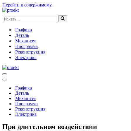
Перейти к содержимому
Искать...
Графика
Деталь
Механизм
Программа
Реконструкция
Электрика
Меню
навигации
Меню
навигации
Графика
Деталь
Механизм
Программа
Реконструкция
Электрика
При длительном воздействии