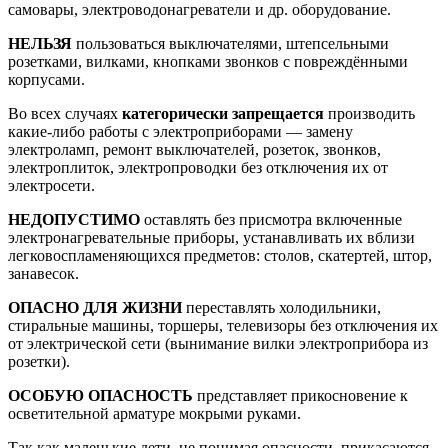
самовары, электроводонагреватели и др. оборудование.
НЕЛЬЗЯ
пользоваться выключателями, штепсельными
розетками, вилками, кнопками звонков с повреждёнными
корпусами.
Во всех случаях
категорически запрещается
производить
какие-либо работы с электроприборами — замену
электроламп, ремонт выключателей, розеток, звонков,
электроплиток, электропроводки без отключения их от
электросети.
НЕДОПУСТИМО
оставлять без присмотра включенные
электронагревательные приборы, устанавливать их вблизи
легковоспламеняющихся предметов: столов, скатертей, штор,
занавесок.
ОПАСНО ДЛЯ ЖИЗНИ
переставлять холодильники,
стиральные машины, торшеры, телевизоры без отключения их
от электрической сети (вынимание вилки электроприбора из
розетки).
ОСОБУЮ ОПАСНОСТЬ
представляет прикосновение к
осветительной арматуре мокрыми руками.
Так как маленькие дети, не понимая опасности, прикасаются