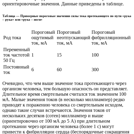
ориентировочные значения. Данные приведены в таблице.
Таблица — Примерные пороговые значения силы тока протекающего по пути «рука
– рука» или «рука – ноги»
Пороговый
Пороговый
Пороговый
Род тока
ощутимый
неотпускающий
фибрилляционный
ток, мА
ток, мА
ток, мА
Переменный
ток частотой
1
15
100
50 Гц
Постоянный
6
60
300
ток
Очевидно, что чем выше значение тока протекающего через
организм человека, тем большую опасность он представляет.
Длительное время смертельным считался ток значением 100
мА. Малые значения токов (в несколько миллиампер) редко
приводят к поражению человека со смертельным исходом,
однако такие случаи встречаются. Значения токов от
нескольких десятков (сотен) миллиампер и выше
(ориентировочно от 100 мА до 5 А) при длительном
протекании через организм человека (более 1 с) могут
привести к фибрилляции сердца (беспорядочные сокращения