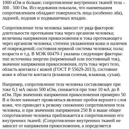
1000 кОм и больше; сопротивление внутренних тканей тела –
300 . 500 Ом. Исследования показали, что наименьшим
сопротивлением обладают поверхность лица (особенно лба),
ладоней, подошв и подмышечных впадин.
Сопротивление тела человека зависит от ряда факторов:
длительности протекания тока через организм человека;
величины напряжения прикосновения и тока протекающего
через организм человека; степени увлажнения кожи и наличия
её повреждений; состояния нервной системы человека; пола;
возраста и т.д. В МЭК 60479-1 указаны следующие факторы:
тип источника энергии (переменный или постоянный ток),
значение напряжения прикосновения, путь тока через тело,
область контакта с кожей (ГОСТ Р 55629-2013), состояние
кожи в области контакта (влажная соленая, влажная, сухая).
Например, сопротивление тела человека составляющее при
токе 0,1 мА около 500 кОм, снижается при токе 10 мА до 8
кОм. При значениях напряжения прикосновения примерно 50
В и более начинает проявляться явление пробоя верхнего слоя
кожи, что приводит к резкому снижению сопротивления тела
человека, и при значениях напряжения 250 В и выше общее
сопротивление человека приближается к сопротивлению его
внутренних тканей. (Сопротивление внутренних тканей не
зависит от напряжения прикосновения, а определяется