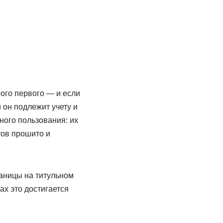
ого первого — и если
 он подлежит учету и
ого пользования: их
тов прошито и
раницы на титульном
ах это достигается