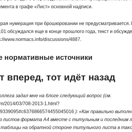
умента в графе «Лист» основной надписи.
орая нумерация при брошюровании не предусматривается. 
01 обсуждался еще в конце прошлого года, текст и обсужд
s://www.normacs.info/discussions/4887.
е нормативные источники
т вперед, тот идёт назад
оллега задал мне на блоге следующий вопрос (см.
com/2014/03/708-2013-1.html?
9339095#c6376866574455045016
): «Как правильно выпол
з листов формата А4 вместе с титульным и последним 
 таблицы на обратной стороне титульного листа в тако