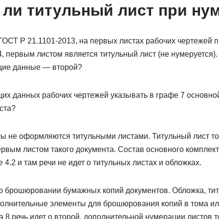
 ли титульный лист при ну
 ГОСТ Р 21.1101-2013, на первых листах рабочих чертежей
.4, первым листом является титульный лист (не нумеруется)
щие данные — второй?
щих данных рабочих чертежей указывать в графе 7 основной
ста?
ы не оформляются титульными листами. Титульный лист т
ервым листом такого документа. Состав основного комплек
 4.2 и там речи не идет о титульных листах и обложках.
 о брошюровании бумажных копий документов. Обложка, тит
олнительные элементы для брошюрования копий в тома ил
ла 8 речь идет о второй, дополнительной нумерации листов