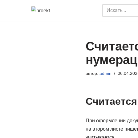
Перейти
к
содержимому
Считает
нумерац
автор:
admin
06.04.202
Считается
При оформлении докум
на втором листе пишет
учитывается.