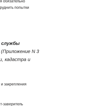
я обязательно
труднить попытки
й службы
(Приложение N 3
и, кадастра и
 и закрепления
ст-заверитель