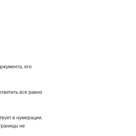
документа, его
тветить все равно
твует в нумерации.
страницы не