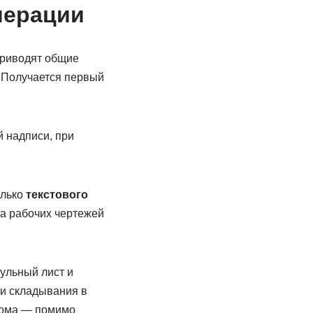
мерации
 приводят общие
. Получается первый
 надписи, при
олько
текстового
та рабочих чертежей
ульный лист и
и складывания в
 тома — помимо