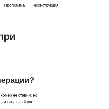
Программа
Реконструкция
при
мерации?
номер не ставим, но
ации титульный лист