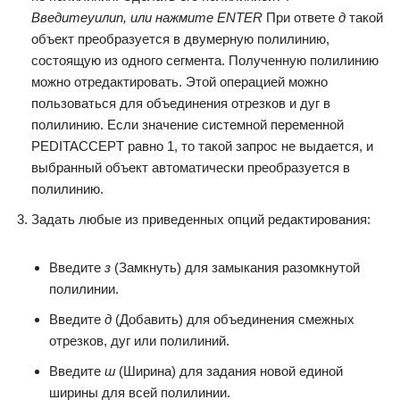
Введите
y
или
n
, или нажмите ENTER
При ответе
д
такой
объект преобразуется в двумерную полилинию,
состоящую из одного сегмента. Полученную полилинию
можно отредактировать. Этой операцией можно
пользоваться для объединения отрезков и дуг в
полилинию. Если значение системной переменной
PEDITACCEPT равно 1, то такой запрос не выдается, и
выбранный объект автоматически преобразуется в
полилинию.
Задать любые из приведенных опций редактирования:
Введите
з
(Замкнуть) для замыкания разомкнутой
полилинии.
Введите
д
(Добавить) для объединения смежных
отрезков, дуг или полилиний.
Введите
ш
(Ширина) для задания новой единой
ширины для всей полилинии.