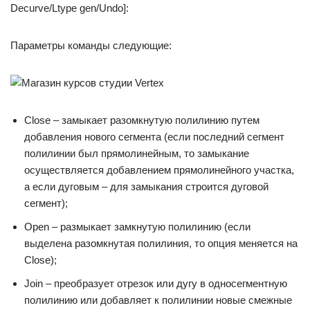
Decurve/Ltype gen/Undo]:
Параметры команды следующие:
Close – замыкает разомкнутую полилинию путем
добавления нового сегмента (если последний сегмент
полилинии был прямолинейным, то замыкание
осуществляется добавлением прямолинейного участка,
а если дуговым – для замыкания строится дуговой
сегмент);
Open – размыкает замкнутую полилинию (если
выделена разомкнутая полилиния, то опция меняется на
Close);
Join – преобразует отрезок или дугу в односегментную
полилинию или добавляет к полилинии новые смежные