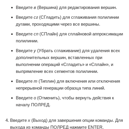
Введите
в
(Вершина) для редактирования вершин.
Введите
сг
(СГладить) для сглаживания полилинии
дугами, проходящими через все вершины.
Введите
сп
(СПлайн) для сплайновой аппроксимации
полилинии.
Введите
у
(Убрать сглаживание) для удаления всех
дополнительных вершин, вставленных при
выполнении операций «Сгладить» и «Сплайн», и
выпрямление всех сегментов полилинии.
Введите
т
(Типлин) для включения или отключения
непрерывной генерации образца типа линий.
Введите
о
(Отменить), чтобы вернуть действия к
началу ПОЛРЕД.
Введите
x
(Выход) для завершения опции команды. Для
выхода из команды ПОЛРЕД нажмите ENTER.