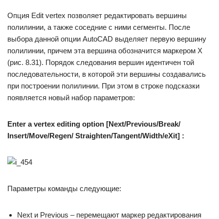
Опция Edit vertex позволяет редактировать вершины
полилинии, а также соседние с ними сегменты. После
выбора данной опции AutoCAD выделяет первую вершину
полилинии, причем эта вершина обозначится маркером X
(рис. 8.31). Порядок следования вершин идентичен той
последовательности, в которой эти вершины создавались
при построении полилинии. При этом в строке подсказки
появляется новый набор параметров:
Enter a vertex editing option [Next/Previous/Break/
Insert/Move/Regen/ Straighten/Tangent/Width/eXit] :
Параметры команды следующие:
Next и Previous – перемещают маркер редактирования