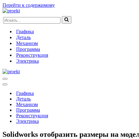
Перейти к содержимому
Искать...
Графика
Деталь
Механизм
Программа
Реконструкция
Электрика
Меню
навигации
Меню
навигации
Графика
Деталь
Механизм
Программа
Реконструкция
Электрика
Solidworks отобразить размеры на моде