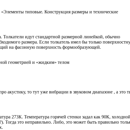
 «Элементы типовые. Конструкция размеры и технические
а. Толкатели идут стандартной размерной линейкой, обычно
обходимого размера. Если толкатель имел бы только поверхностн
дящий на фасонную поверхность формообразующей.
ьной геометрией и «жидким» телом
 про акустику, то тут уже вибрации в звуковом диапазоне , а это 
ратура 273К. Температура горячей стенки задал как 90К, холодн
). Тогда это неправильно. Либо, это может быть правильно толь
х.