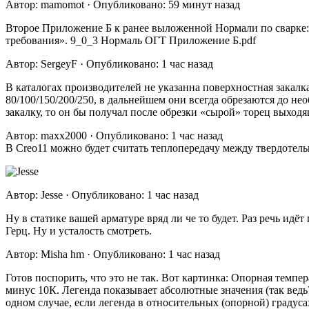
Автор: mamomot · Опубликовано: 59 минут назад
Второе Приложение Б к ранее выложенной Нормали по сварке:
требования». 9_0_3 Нормаль ОГТ Приложение Б.pdf
Автор: SergeyF · Опубликовано: 1 час назад
В каталогах производителей не указанна поверхностная закалк
80/100/150/200/250, в дальнейшем они всегда обрезаются до не
закалку, то он бы получал после обрезки «сырой» торец выхо
Автор: maxx2000 · Опубликовано: 1 час назад
В Creo11 можно будет считать теплопередачу между твердотел
Автор: Jesse · Опубликовано: 1 час назад
Ну в статике вашей арматуре вряд ли че то будет. Раз речь идёт
Герц. Ну и усталость смотреть.
Автор: Misha hm · Опубликовано: 1 час назад
Готов поспорить, что это не так. Вот картинка: Опорная темпе
минус 10К. Легенда показывает абсолютные значения (так ведь?
одном случае, если легенда в относительных (опорной) градуса