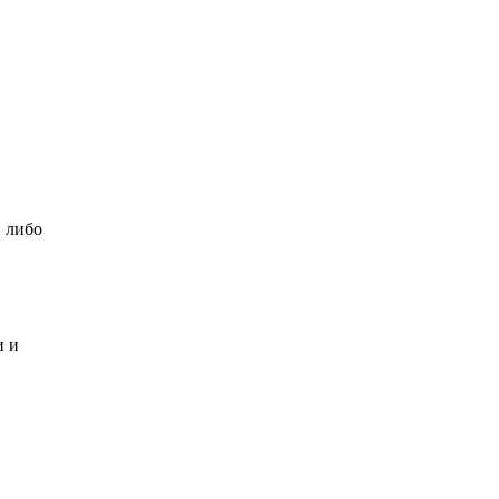
, либо
и и