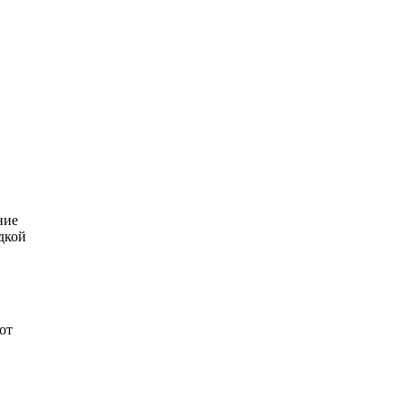
ние
дкой
от