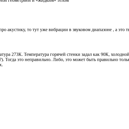
ьной геометрией и «жидким» телом
 про акустику, то тут уже вибрации в звуковом диапазоне , а это 
ратура 273К. Температура горячей стенки задал как 90К, холодн
). Тогда это неправильно. Либо, это может быть правильно толь
х.