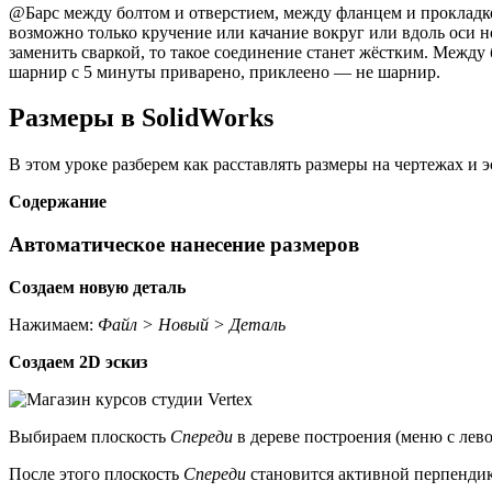
@Барс между болтом и отверстием, между фланцем и прокладк
возможно только кручение или качание вокруг или вдоль оси 
заменить сваркой, то такое соединение станет жёстким. Между
шарнир с 5 минуты приварено, приклеено — не шарнир.
Размеры в SolidWorks
В этом уроке разберем как расставлять размеры на чертежах и э
Содержание
Автоматическое нанесение размеров
Создаем новую деталь
Нажимаем:
Файл > Новый > Деталь
Создаем 2D
эскиз
Выбираем плоскость
Спереди
в дереве построения (меню с лев
После этого плоскость
Спереди
становится активной перпендик