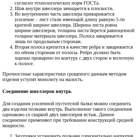
согласно технологических норм ГОСТа.
Шов внутри швеллера зачищается к плоскости.
Во внутреннюю часть швеллера приваривается
усиление – лист стали имеющий длину равную 5-ти
кратной ширине швеллера. Ширина листа ровна
ширине швеллеров, толщина листа берется равноценной
толщине материала швеллера. Полоса заваривается
лишь по продольным сторонам.
Вторая полоса крепится в качестве ребра и заваривается
по обеим сторонам от полосы. Ребро должно быть
хорошо проварено по контуру с двух сторон и вплотную
к полосе.
Прочностные характеристики срощеного данным методом
изделия уступят монолиту на малость.
Соединение швеллеров внутрь
Для создания усиленной пустотелой балки можно соединить
два изделия полками внутрь. Выполнение такого соединения
одинаково со сваркой двух швеллеров встык. Данное
соединение применяют при требовании конструкций средней
мощности.
Заготовки установить полками горизонтально напротив