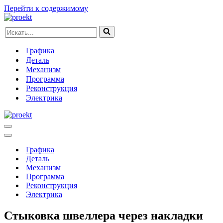
Перейти к содержимому
Искать...
Графика
Деталь
Механизм
Программа
Реконструкция
Электрика
Меню
навигации
Меню
навигации
Графика
Деталь
Механизм
Программа
Реконструкция
Электрика
Стыковка швеллера через накладки