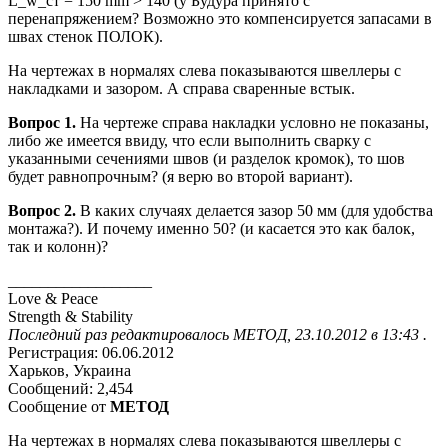
L_w_ст = 150 mm > 140 (у Будура принято с
перенапряжением? Возможно это компенсируется запасами в
швах стенок ПОЛОК).
На чертежах в нормалях слева показываются швеллеры с
накладками и зазором. А справа сваренные встык.
Вопрос 1.
На чертеже справа накладки условно не показаны,
либо же имеется ввиду, что если выполнить сварку с
указанными сечениями швов (и разделок кромок), то шов
будет равнопрочным? (я верю во второй вариант).
Вопрос 2.
В каких случаях делается зазор 50 мм (для удобства
монтажа?). И почему именно 50? (и касается это как балок,
так и колонн)?
__________________
Love & Peace
Strength & Stability
Последний раз редактировалось МЕТОД, 23.10.2012 в 13:43 .
Регистрация: 06.06.2012
Харьков, Украина
Сообщений: 2,454
Сообщение от
МЕТОД
На чертежах в нормалях слева показываются швеллеры с