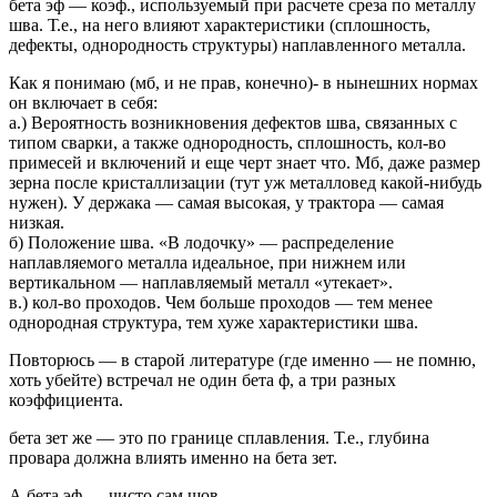
бета эф — коэф., используемый при расчете среза по металлу
шва. Т.е., на него влияют характеристики (сплошность,
дефекты, однородность структуры) наплавленного металла.
Как я понимаю (мб, и не прав, конечно)- в нынешних нормах
он включает в себя:
а.) Вероятность возникновения дефектов шва, связанных с
типом сварки, а также однородность, сплошность, кол-во
примесей и включений и еще черт знает что. Мб, даже размер
зерна после кристаллизации (тут уж металловед какой-нибудь
нужен). У держака — самая высокая, у трактора — самая
низкая.
б) Положение шва. «В лодочку» — распределение
наплавляемого металла идеальное, при нижнем или
вертикальном — наплавляемый металл «утекает».
в.) кол-во проходов. Чем больше проходов — тем менее
однородная структура, тем хуже характеристики шва.
Повторюсь — в старой литературе (где именно — не помню,
хоть убейте) встречал не один бета ф, а три разных
коэффициента.
бета зет же — это по границе сплавления. Т.е., глубина
провара должна влиять именно на бета зет.
А бета эф — чисто сам шов.