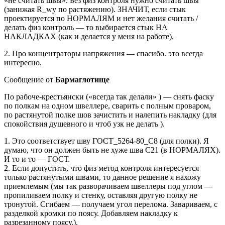
«не считать швы». Без физ контроля нужно считать швы
(занижая R_wy по растяжению). ЗНАЧИТ, если стык
проектируется по НОРМАЛЯМ и нет желания считать /
делать физ контроль — то выбирается стык НА
НАКЛАДКАХ (как и делается у меня на работе).
2. Про концентраторы напряжения — спасибо. это всегда
интересно.
Сообщение от
Бармаглотище
По рабоче-крестьянски («всегда так делали» ) — снять фаску
по полкам на одном швеллере, сварить с полным проваром,
по растянутой полке шов зачистить и налепить накладку (для
спокойствия душевного и чтоб узк не делать ).
1. Это соответствует шву ГОСТ_5264-80_С8 (для полки). Я
думаю, что он должен быть не хуже шва С21 (в НОРМАЛЯХ).
И то и то — ГОСТ.
2. Если допустить, что физ метод контроля интересуется
только растянутыми швами, то данное решение я нахожу
приемлемым (мы так разворачиваем швеллеры под углом —
пропиливаем полку и стенку, оставляя другую полку не
тронутой. Сгибаем — получаем угол перелома. Завариваем, с
разделкой кромки по поясу. Добавляем накладку к
разрезанному поясу.).