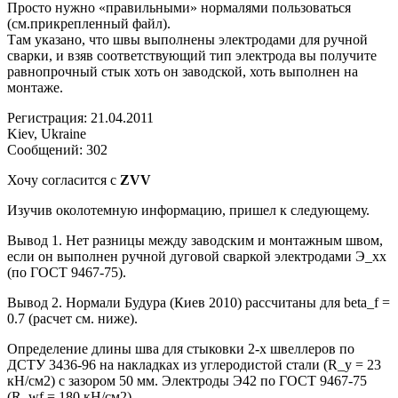
Просто нужно «правильными» нормалями пользоваться
(см.прикрепленный файл).
Там указано, что швы выполнены электродами для ручной
сварки, и взяв соответствующий тип электрода вы получите
равнопрочный стык хоть он заводской, хоть выполнен на
монтаже.
Регистрация: 21.04.2011
Kiev, Ukraine
Сообщений: 302
Хочу согласится с
ZVV
Изучив околотемную информацию, пришел к следующему.
Вывод 1. Нет разницы между заводским и монтажным швом,
если он выполнен ручной дуговой сваркой электродами Э_хх
(по ГОСТ 9467-75).
Вывод 2. Нормали Будура (Киев 2010) рассчитаны для beta_f =
0.7 (расчет см. ниже).
Определение длины шва для стыковки 2-х швеллеров по
ДСТУ 3436-96 на накладках из углеродистой стали (R_y = 23
кН/см2) с зазором 50 мм. Электроды Э42 по ГОСТ 9467-75
(R_wf = 180 кН/см2).