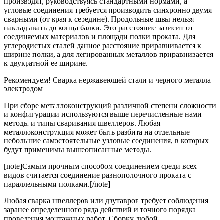
производят, руководствуясь стандартными нормами, а
угловые соединения требуется производить синхронно двумя
сварными (от края к середине). Продольные швы нельзя
накладывать до конца балки. Это расстояние зависит от
соединяемых материалов и площади полки проката. Для
углеродистых сталей данное расстояние приравнивается к
ширине полки, а для легированных металлов приравнивается
к двукратной ее ширине.
Рекомендуем! Сварка нержавеющей стали и черного металла
электродом
При сборе металлоконструкций различной степени сложности
и конфигурации используются выше перечисленные нами
методы и типы сваривания швеллеров. Любая
металлоконструкция может быть разбита на отдельные
небольшие самостоятельные узловые соединения, в которых
будут применимы вышеописанные методы.
[note]Самым прочным способом соединением среди всех
видов считается соединение равнополочного проката с
параллельными полками.[/note]
Любая сварка швеллеров или двутавров требует соблюдения
заранее определенного ряда действий и точного порядка
проведения монтажных работ. Сборку любой