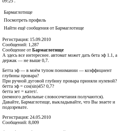
09:25 .
Бармаглотище
Посмотреть профиль
Найти ещё сообщения от Бармаглотище
Регистрация: 15.09.2010
Сообщений: 1,287
Сообщение от
Бармаглотище
А здесь все интереснее. автомат может дать бета эф 1.1, а
держак — не выше 0,7.
Бетта эф — в моём тупом понимании — коэффициент
глубины провара?
При ручной дуговой глубину провара приняли нулевой?
бетта эф = cos(sin)45? 0,7?
бетта зет = катет/.
(немного дебильные словосочетания получаются).
Давайте, Бармаглотище, выкладывайте, что Вы знаете и
подозревате.
Регистрация: 24.05.2010
Сообщений: 8,009