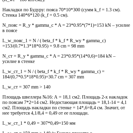
Накладки по Будуру: пояса 70*10*300 (сумм k_f = 1.3 см).
Стенка 140*6*120 (k_f = 0.5 см).
N_пояс = R_y * gamma_c * A = 23*0.95*(7*1)=153 kN – усилие
в поясе
L_w_пояс_1 = N / ( beta_f * k_f * R_wy * gamma_c)
=153/(0.7*1.3*18*0.95) = 9.8 cm = 98 mm
N_ст = R_y * gamma_c * A = 23*0.95*(14*0,6)=184 kN –
усилие в стенке
L_w_ст_1 = N / ( beta_f * k_f * R_wy * gamma_c) =
184/(0,7*0.5*18*0.95)=30.7 cm = 307 mm
L_w_ст = 307 mm > 140
Площадь швеллера №16: А = 18,1 см2. Площадь 2-х накладок
по поясам 7*2=14 см2. Недостающая площадь = 18,1-14 = 4,1
см2. Площадь накладки по стенке = 14*,6=8,4 см. Значит, от
нее требуется 4,1/8,4 = 0,49 от ее площади.
L_w_ст_1 * 0,49 = 307*0,49=150 мм