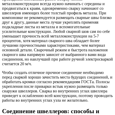
металлоконструкции всегда нужно начинать с середины и
продвигаться к краям, одновременно сварку начинают со
швеллеров имеющих более толстый профиль металла. При
компоновке не рекомендуется размещать сварные швы близко
друг к другу, данные места лучше укреплять применяя
подкладные листы из металла и вспомогательные
усилительные конструкции. Любой сварной шов сам по себе
уменьшает прочность всей металлоконструкции на 5-7
процентов, хотя материал сварного шва обладает более
лучшими прочностными характеристиками, чем материал
основной детали. Сварочный режим и быстрота наложения
сварного шва напрямую зависит от выбранного вами вида
соединения, но наилучший при работе ручной электросваркой
считается 20 м/ч.
Чтобы создать отличное прочное соединение необходимо
перед сваркой хорошо зачистить места будущих соединений, и
обработать кромки согласно рекомендациям ГОСТа. Полосы
укрепления после приварки встык нужно размещать только
снаружи швеллеров. Сварка во внутренних углах швеллера
приведет к ослаблению всей конструкции, поэтому проводить
работы во внутренних углах узла не желательно.
Соединение швеллеров: способы и