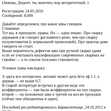
(Знаешь, Доцент, ты, конечно, вор авторитетный. )
Регистрация: 24.05.2010
Сообщений: 8,009
Давайте определимся, про какие швы говорим.
Стыковые.
Тут вы, в принципе, правы. Но — один нюанс. Про сварку
держаком узк говорит gut намного реже, чем про сварку
полуавтоматом (с нормальной проволокой). Про трактор даже
говорить не стоит.
Выше вероятность дефектов шва при ручной сварке (даже
если не учитывать квалификацию современных сварных на
стройке — а то совсем тоскливо становится).
Угловые (швы накладок).
А здесь все интереснее. автомат может дать бета эф 1.1, а
держак — не выше 0,7.
В старой литературе встречал в другом виде эти
коэффициенты — там были коэффициенты на тип сварки,
второй — на положение шва и третий на кол-во проходов
(сейчас они объединены в один).
Последний раз редактировалось Бармаглотище, 24.10.2012 в