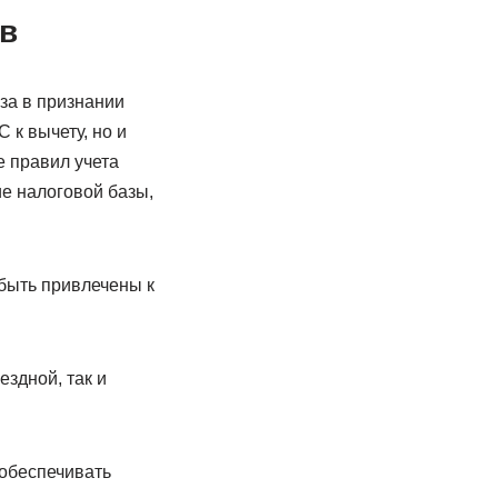
в
за в признании
 к вычету, но и
 правил учета
ие налоговой базы,
быть привлечены к
ездной, так и
 обеспечивать