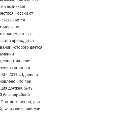
чин возникает
инстроя России от
ысказывается
се меры по
не принимаются к
льства проводятся
вании которого дается
лучении
и, сопротивления
ления состава и
1937-2011 «Здания и
новлено, что при
ация должна быть
ей безаварийной
 Соответственно, для
 Организацию приемки