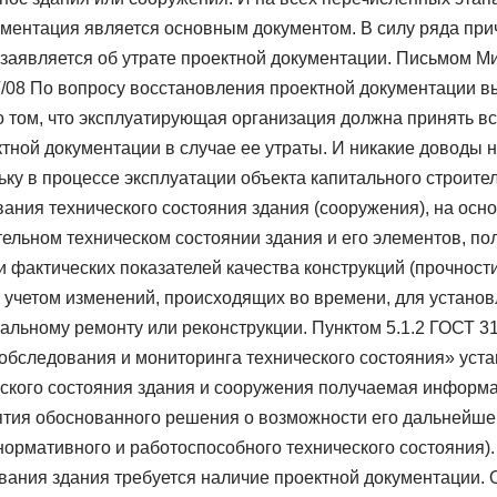
ументация является основным документом. В силу ряда при
 заявляется об утрате проектной документации. Письмом М
Г/08 По вопросу восстановления проектной документации в
о том, что эксплуатирующая организация должна принять в
тной документации в случае ее утраты. И никакие доводы 
ку в процессе эксплуатации объекта капитального строите
ния технического состояния здания (сооружения), на осно
ельном техническом состоянии здания и его элементов, по
 фактических показателей качества конструкций (прочност
с учетом изменений, происходящих во времени, для установ
альному ремонту или реконструкции. Пунктом 5.1.2 ГОСТ 3
обследования и мониторинга технического состояния» уста
ского состояния здания и сооружения получаемая информ
ятия обоснованного решения о возможности его дальнейш
нормативного и работоспособного технического состояния).
вания здания требуется наличие проектной документации.