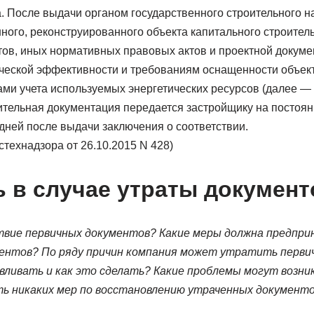
. После выдачи органом государственного строительного н
нного, реконструированного объекта капитального строител
ов, иных нормативных правовых актов и проектной докумен
ческой эффективности и требованиям оснащенности объект
ами учета используемых энергетических ресурсов (далее —
нительная документация передается застройщику на постоя
дней после выдачи заключения о соответствии.
остехнадзора от 26.10.2015 N 428)
ь в случае утраты докумен
вие первичных документов? Какие меры должна предпри
ментов?
По ряду причин компания может утратить перви
вливать и как это сделать? Какие проблемы могут возник
ть никаких мер по восстановлению утраченных документ