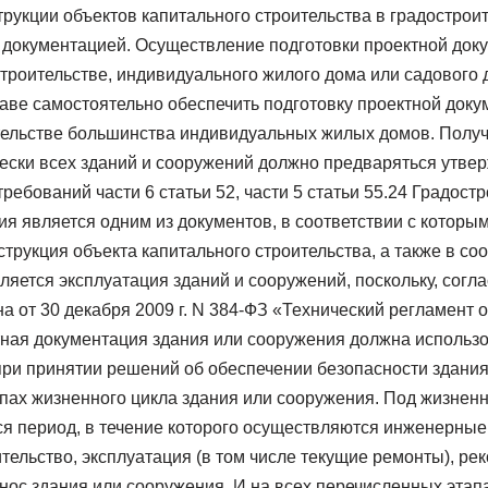
трукции объектов капитального строительства в градострои
 документацией. Осуществление подготовки проектной док
строительстве, индивидуального жилого дома или садового д
ве самостоятельно обеспечить подготовку проектной докум
тельстве большинства индивидуальных жилых домов. Получа
чески всех зданий и сооружений должно предваряться утве
требований части 6 статьи 52, части 5 статьи 55.24 Градост
я является одним из документов, в соответствии с которы
струкция объекта капитального строительства, а также в со
ется эксплуатация зданий и сооружений, поскольку, соглас
а от 30 декабря 2009 г. N 384-ФЗ «Технический регламент 
тная документация здания или сооружения должна использо
при принятии решений об обеспечении безопасности здания
пах жизненного цикла здания или сооружения. Под жизнен
я период, в течение которого осуществляются инженерные
тельство, эксплуатация (в том числе текущие ремонты), рек
нос здания или сооружения. И на всех перечисленных этап