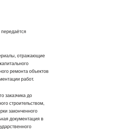
. передаётся
териалы, отражающие
капитального
ьного ремонта объектов
ментации работ.
о заказчика до
ого строительством,
рки законченного
ьная документация в
сударственного