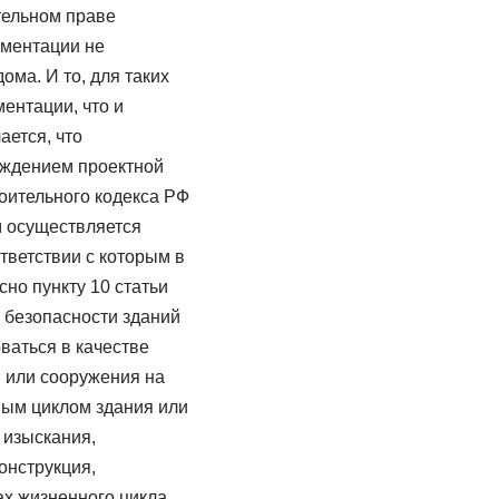
тельном праве
ументации не
ома. И то, для таких
ентации, что и
ется, что
рждением проектной
роительного кодекса РФ
м осуществляется
ответствии с которым в
но пункту 10 статьи
о безопасности зданий
ваться в качестве
 или сооружения на
ным циклом здания или
 изыскания,
онструкция,
ах жизненного цикла