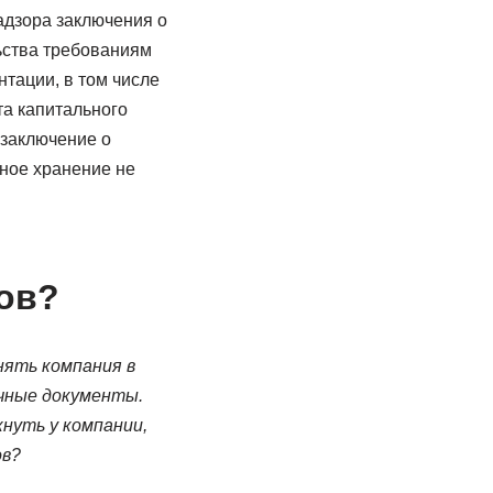
адзора заключения о
ьства требованиям
тации, в том числе
а капитального
 заключение о
нное хранение не
тов?
нять компания в
чные документы.
нуть у компании,
ов?