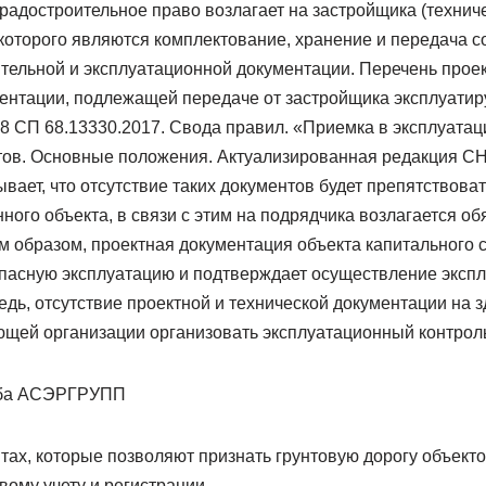
радостроительное право возлагает на застройщика (техничес
оторого являются комплектование, хранение и передача 
тельной и эксплуатационной документации. Перечень проек
ентации, подлежащей передаче от застройщика эксплуати
18 СП 68.13330.2017. Свода правил. «Приемка в эксплуата
тов. Основные положения. Актуализированная редакция СН
вает, что отсутствие таких документов будет препятствов
ного объекта, в связи с этим на подрядчика возлагается об
м образом, проектная документация объекта капитального 
опасную эксплуатацию и подтверждает осуществление эксп
едь, отсутствие проектной и технической документации на 
ющей организации организовать эксплуатационный контроль 
жба АСЭРГРУПП
тах, которые позволяют признать грунтовую дорогу объект
ому учету и регистрации.