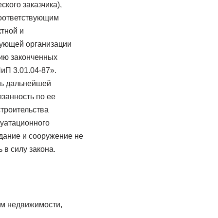
кого заказчика),
соответствующим
тной и
рующей организации
цию законченных
иП 3.01.04-87».
ать дальнейшей
язанность по ее
строительства
луатационного
здание и сооружение не
в силу закона.
ом недвижимости,