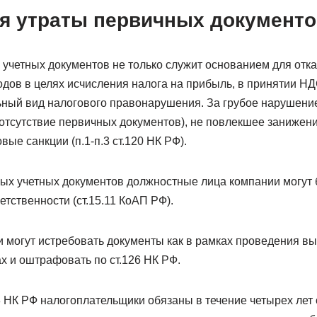
я утраты первичных документо
учетных документов не только служит основанием для отка
ов в целях исчисления налога на прибыль, в принятии НДС
ьный вид налогового правонарушения. За грубое нарушение
 отсутствие первичных документов), не повлекшее занижен
ые санкции (п.1-п.3 ст.120 НК РФ).
ных учетных документов должностные лица компании могут 
тственности (ст.15.11 КоАП РФ).
и могут истребовать документы как в рамках проведения вы
х и оштрафовать по ст.126 НК РФ.
23 НК РФ налогоплательщики обязаны в течение четырех лет