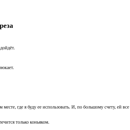
реза
одойдёт.
рюкает.
месте, где я буду ее использовать. И, по большому счету, ей все
ечится только коньяком.