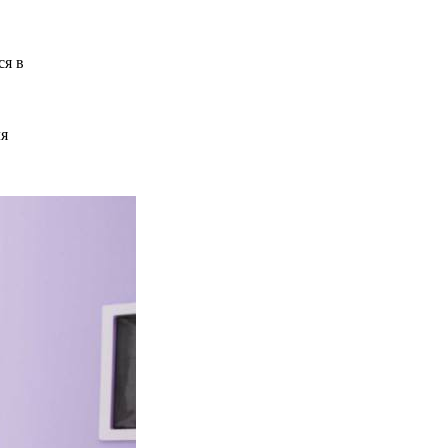
ся в
ля