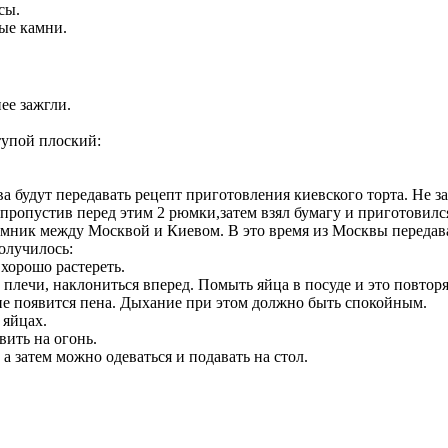
сы.
ые камни.
ее зажгли.
упой плоский:
ва будут передавать рецепт приготовления киевского торта. Не з
 пропустив перед этим 2 рюмки,затем взял бумагу и приготовилс
емник между Москвой и Киевом. В это время из Москвы передав
получилось:
хорошо растереть.
 плечи, наклониться вперед. Помыть яйца в посуде и это повторя
а не появится пена. Дыхание при этом должно быть спокойным.
 яйцах.
вить на огонь.
а затем можно одеваться и подавать на стол.