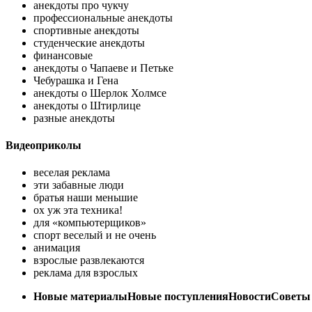
анекдоты про чукчу
профессиональные анекдоты
спортивные анекдоты
студенческие анекдоты
финансовые
анекдоты о Чапаеве и Петьке
Чебурашка и Гена
анекдоты о Шерлок Холмсе
анекдоты о Штирлице
разные анекдоты
Видеоприколы
веселая реклама
эти забавные люди
братья наши меньшие
ох уж эта техника!
для «компьютерщиков»
спорт веселый и не очень
анимация
взрослые развлекаются
реклама для взрослых
Новые материалы
Новые поступления
Новости
Советы