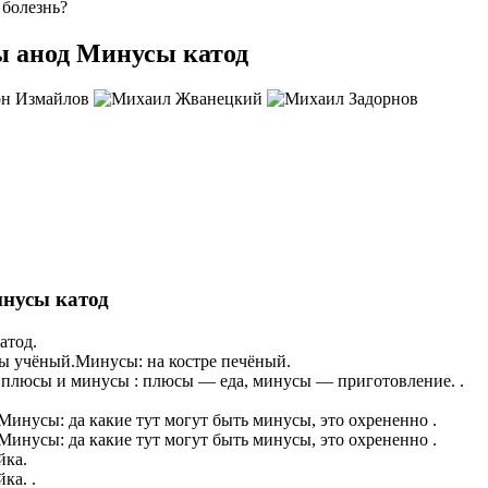
 болезнь?
ы анод Минусы катод
нусы катод
атод.
ы учёный.Минусы: на костре печёный.
и плюсы и минусы : плюсы — еда, минусы — приготовление. .
инусы: да какие тут могут быть минусы, это охрененно .
инусы: да какие тут могут быть минусы, это охрененно .
йка.
ка. .