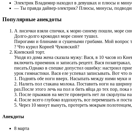
Электрик Владимир находил в девушках и плюсы и мину
— Ты правда дайвер-электрик? Плюсы, минусы, подводн
Популярные анекдоты
А лисички взяли спички, к морю синему пошли, море син
Долго-долго крокодил море синее тушил.
Пирогами и блинами и сушеными грибами. Мой вопрос т
? Что курил Корней Чуковский?
Киевский торт.
Уходя из дома жена сказала мужу: Вася, в 10 часов из Кие
включить приемник и записать рецепт. Вася позавтракал,
писать.Однако в спешке допустил ошибку: настроил при
урок гимнастики. Вася еле успевал записывать. Вот что 
1. Поднять обе ноги вверх. Насыпать между ними муки и 
2. Налить пол стакана молока. Поставить ноги на ширину
раз.После этого лечь на пол и бить яйца до тех пор, пок
3. После прыжков на месте проверить нет ли скорлупы на
4. После всего глубоко вздохнуть, все перемешать и поста
5. Через 10 минут вынуть, протереть мокрым полотенцем, 
Анекдоты
8 марта