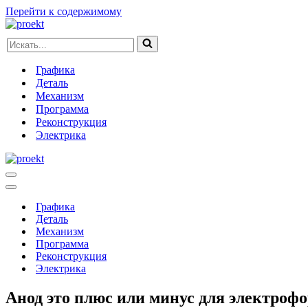
Перейти к содержимому
Искать...
Графика
Деталь
Механизм
Программа
Реконструкция
Электрика
Меню
навигации
Меню
навигации
Графика
Деталь
Механизм
Программа
Реконструкция
Электрика
Анод это плюс или минус для электрофо