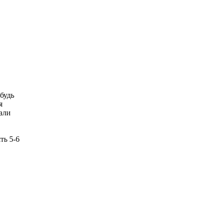
абудь
я
али
ть 5-6