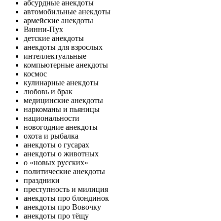
абсурдные анекдоты
автомобильные анекдоты
армейские анекдоты
Винни-Пух
детские анекдоты
анекдоты для взрослых
интеллектуальные
компьютерные анекдоты
космос
кулинарные анекдоты
любовь и брак
медицинские анекдоты
наркоманы и пьяницы
национальности
новогодние анекдоты
охота и рыбалка
анекдоты о гусарах
анекдоты о животных
о «новых русских»
политические анекдоты
праздники
преступность и милиция
анекдоты про блондинок
анекдоты про Вовочку
анекдоты про тёщу