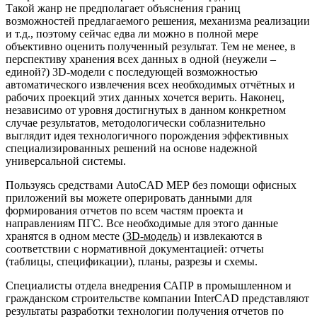
Такой жанр не предполагает объяснения границ
возможностей предлагаемого решения, механизма реализации
и т.д., поэтому сейчас едва ли можно в полной мере
объективно оценить полученный результат. Тем не менее, в
перспективу хранения всех данных в одной (неужели –
единой?) 3D-модели с последующей возможностью
автоматического извлечения всех необходимых отчётных и
рабочих проекций этих данных хочется верить. Наконец,
независимо от уровня достигнутых в данном конкретном
случае результатов, методологически соблазнительно
выглядит идея технологичного порождения эффективных
специализированных решений на основе надежной
универсальной системы.
Пользуясь средствами AutoCAD МЕР без помощи офисных
приложений вы можете оперировать данными для
формирования отчетов по всем частям проекта и
направлениям ПГС. Все необходимые для этого данные
хранятся в одном месте (
3
D
-модель
) и извлекаются в
соответствии с нормативной документацией: отчеты
(таблицы, спецификации), планы, разрезы и схемы.
Специалисты отдела внедрения САПР в промышленном и
гражданском строительстве компании InterCAD представляют
результаты разработки технологии получения отчетов по