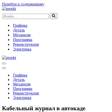
Перейти к содержимому
Искать...
Графика
Деталь
Механизм
Программа
Реконструкция
Электрика
Меню
навигации
Меню
навигации
Графика
Деталь
Механизм
Программа
Реконструкция
Электрика
Кабельный журнал в автокаде