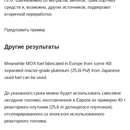
ППУ, извлекаемый из
матрасов, мебели, транспортных
средств и, возможно, других источников, подвергают
вторичной переработке.
Предложить пример
Другие результаты
Meanwhile MOX fuel fabricated in Europe from some 40t
separated reactor-grade plutonium (25.6t
Puf
)
from
Japanese
used fuel can be used.
До указанного срока можно будет использовать смесевое
оксидное топливо, изготовленное в Европе из примерно 40 т
реакторного плутония (25,6
т
делящегося
плутония
),
отсепарированного
из
японского использованного
реакторного топлива.