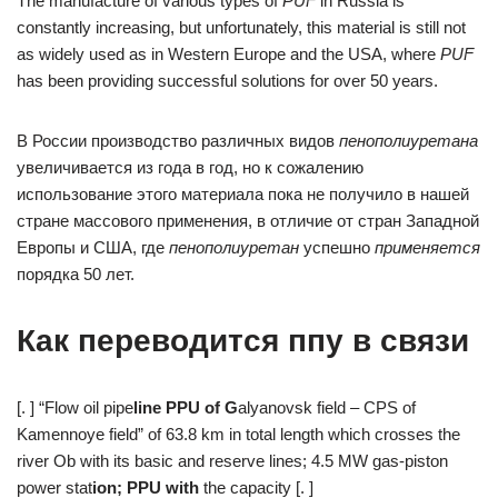
The manufacture of various types of
PUF
in Russia is
constantly increasing, but unfortunately, this material is still not
as widely used as in Western Europe and the USA, where
PUF
has been providing successful solutions for over 50 years.
В России производство различных видов
пенополиуретана
увеличивается из года в год, но к сожалению
использование этого материала пока не получило в нашей
стране массового применения, в отличие от стран Западной
Европы и США, где
пенополиуретан
успешно
применяется
порядка 50 лет.
Как переводится ппу в связи
[. ] “Flow oil pipe
li
n
e
PPU
o
f
G
alyanovsk field – CPS of
Kamennoye field” of 63.8 km in total length which crosses the
river Ob with its basic and reserve lines; 4.5 MW gas-piston
power stat
io
n
;
PPU
w
i
th
the capacity [. ]