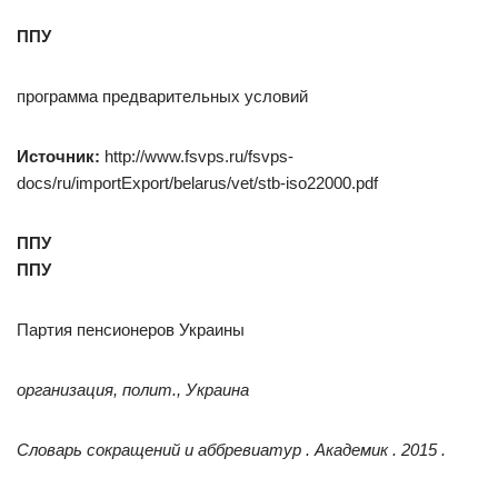
ППУ
программа предварительных условий
Источник:
http://www.fsvps.ru/fsvps-
docs/ru/importExport/belarus/vet/stb-iso22000.pdf
ППУ
ППУ
Партия пенсионеров Украины
организация, полит., Украина
Словарь сокращений и аббревиатур . Академик . 2015 .