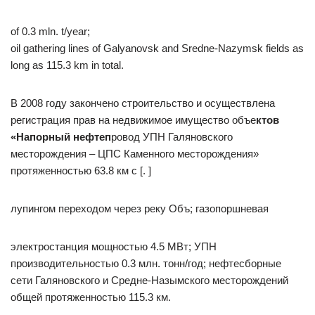
of 0.3 mln. t/year;
oil gathering lines of Galyanovsk and Sredne-Nazymsk fields as
long as 115.3 km in total.
В 2008 году закончено строительство и осуществлена
регистрация прав на недвижимое имущество объе
к
то
в
«Напорный
не
фт
еп
ровод УПН Галяновского
месторождения – ЦПС Каменного месторождения»
протяженностью 63.8 км с [. ]
лупингом переходом через реку Объ; газопоршневая
электростанция мощностью 4.5 МВт; УПН
производительностью 0.3 млн. тонн/год; нефтесборные
сети Галяновского и Средне-Назымского месторождений
общей протяженностью 115.3 км.