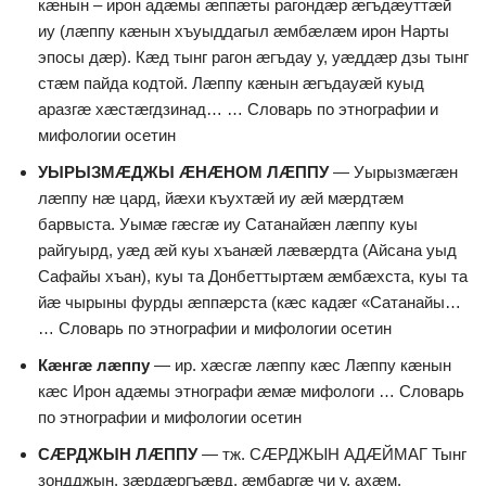
кæнын – ирон адæмы æппæты рагондæр æгъдæуттæй
иу (лæппу кæнын хъуыддагыл æмбæлæм ирон Нарты
эпосы дæр). Кæд тынг рагон æгъдау у, уæддæр дзы тынг
стæм пайда кодтой. Лæппу кæнын æгъдауæй куыд
аразгæ хæстæгдзинад… … Словарь по этнографии и
мифологии осетин
УЫРЫЗМÆДЖЫ ÆНÆНОМ ЛÆППУ
— Уырызмæгæн
лæппу нæ цард, йæхи къухтæй иу æй мæрдтæм
барвыста. Уымæ гæсгæ иу Сатанайæн лæппу куы
райгуырд, уæд æй куы хъанæй лæвæрдта (Айсана уыд
Сафайы хъан), куы та Донбеттыртæм æмбæхста, куы та
йæ чырыны фурды æппæрста (кæс кадæг «Сатанайы…
… Словарь по этнографии и мифологии осетин
Кæнгæ лæппу
— ир. хæсгæ лæппу кæс Лæппу кæнын
кæс Ирон адæмы этнографи æмæ мифологи … Словарь
по этнографии и мифологии осетин
СÆРДЖЫН ЛÆППУ
— тж. СÆРДЖЫН АДÆЙМАГ Тынг
зондджын, зæрдæргъæвд, æмбаргæ чи у, ахæм.