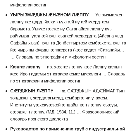
мифологии осетин
УЫРЫЗМÆДЖЫ ÆНÆНОМ ЛÆППУ
— Уырызмæгæн
лæппу нæ цард, йæхи къухтæй иу æй мæрдтæм
барвыста. Уымæ гæсгæ иу Сатанайæн лæппу куы
райгуырд, уæд æй куы хъанæй лæвæрдта (Айсана уыд
Сафайы хъан), куы та Донбеттыртæм æмбæхста, куы та
йæ чырыны фурды æппæрста (кæс кадæг «Сатанайы…
… Словарь по этнографии и мифологии осетин
Кæнгæ лæппу
— ир. хæсгæ лæппу кæс Лæппу кæнын
кæс Ирон адæмы этнографи æмæ мифологи … Словарь
по этнографии и мифологии осетин
СÆРДЖЫН ЛÆППУ
— тж. СÆРДЖЫН АДÆЙМАГ Тынг
зондджын, зæрдæргъæвд, æмбаргæ чи у, ахæм.
Институты уæхскуæзæй æнцайынæн лæппу хъæуы,
сæрджын лæппу. (МД. 1984, 11.) … Фразеологический
словарь иронского диалекта
Руководство по применению труб с индустриальной