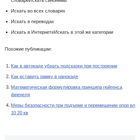
словареИскать синонимы
Искать во всех словарях
Искать в переводах
Искать в ИнтернетеИскать в этой же категории
Похожие публикации:
Как в автокаде убрать подсказки при построении
Как вставить рамку в нанокаде
Математическая формулировка принципа гюйгенса
френеля
Меры безопасности при подъеме и перемещении опор вл
10 20 кв