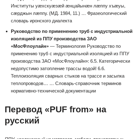
Институты уæхскуæзæй æнцайынæн лæппу хъæуы,
сæрджын лæппу. (МД. 1984, 11.) … Фразеологический
словарь иронского диалекта
Руководство по применению труб с индустриальной
изоляцией из ППУ производства ЗАО
«МосФлоулайн»
— Терминология Руководство по
применению труб с индустриальной изоляцией из ППУ
производства ЗАО «МосФлоулайн»: 6.5. Категорически
недопустимо затопление трассы водой! 6.6.
Теплоизоляция сварных стыков на трассе и засыпка
теплопроводов… … Словарь-справочник терминов
нормативно-технической документации
Перевод «PUF from» на
русский