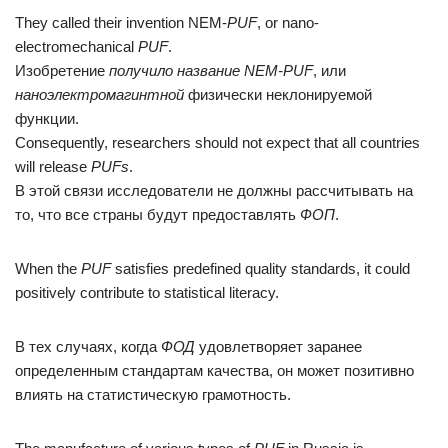
They called their invention NEM-
PUF
, or nano-
electromechanical
PUF
.
Изобретение
получило название NEM-PUF
, или
наноэлектромагинтной
физически неклонируемой
функции.
Consequently, researchers should not expect that all countries
will release
PUFs
.
В этой связи исследователи не должны рассчитывать на
то, что все страны будут предоставлять
ФОП
.
When the
PUF
satisfies predefined quality standards, it could
positively contribute to statistical literacy.
В тех случаях, когда
ФОД
удовлетворяет заранее
определенным стандартам качества, он может позитивно
влиять на статистическую грамотность.