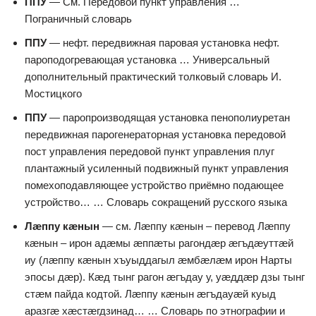
ППУ
— См. Передовой пункт управления …
Пограничный словарь
ППУ
— нефт. передвижная паровая установка нефт.
пароподогревающая установка … Универсальный
дополнительный практический толковый словарь И.
Мостицкого
ППУ
— паропроизводящая установка пенополиуретан
передвижная парогенераторная установка передовой
пост управления передовой пункт управления плуг
плантажный усиленный подвижный пункт управления
помехоподавляющее устройство приёмно подающее
устройство… … Словарь сокращений русского языка
Лæппу кæнын
— см. Лæппу кæнын – перевод Лæппу
кæнын – ирон адæмы æппæты рагондæр æгъдæуттæй
иу (лæппу кæнын хъуыддагыл æмбæлæм ирон Нарты
эпосы дæр). Кæд тынг рагон æгъдау у, уæддæр дзы тынг
стæм пайда кодтой. Лæппу кæнын æгъдауæй куыд
аразгæ хæстæгдзинад… … Словарь по этнографии и