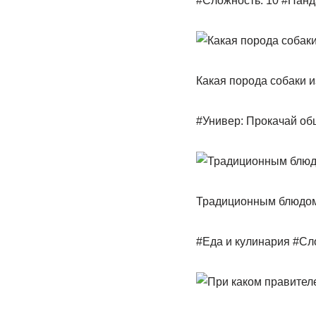
#Сложность: 10 #Пан
Какая порода собаки 
#Универ: Прокачай об
Традиционным блюдом к
#Еда и кулинария #Сл