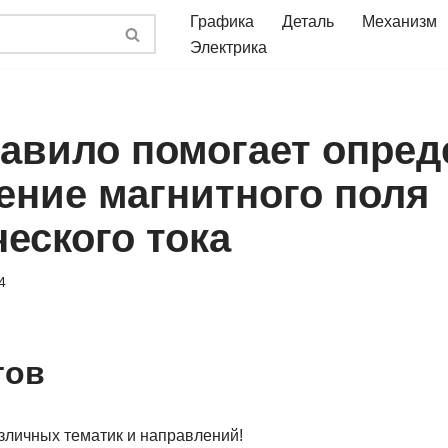
Графика
Деталь
Механизм
Электрика
равило помогает опред
ение магнитного поля
еского тока
4
тов
зличных тематик и направлений!