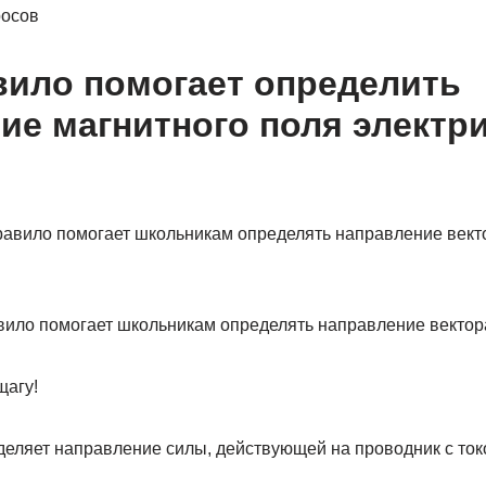
росов
вило помогает определить
ие магнитного поля электр
вило помогает школьникам определять направление вектор
щагу!