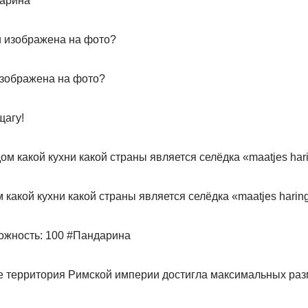
дарина
изображена на фото?
щагу!
акой кухни какой страны является селёдка «maatjes harin
ожность: 100 #Пандарина