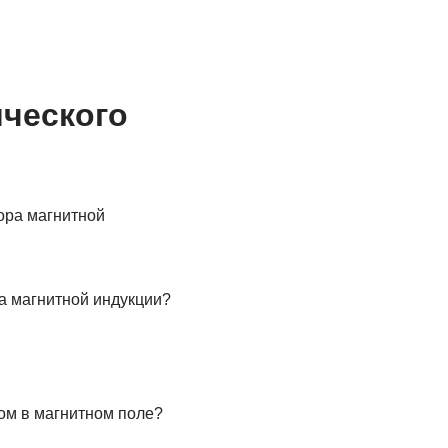
ического
а магнитной индукции?