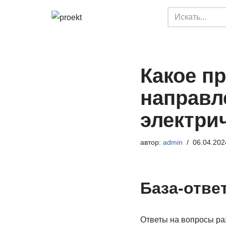
Перейти
к
содержимому
Какое п
направл
электрич
автор:
admin
06.04.202
База-отве
Ответы на вопросы ра