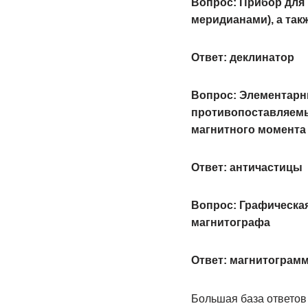
Вопрос: Прибор для 
меридианами), а так
Ответ: деклинатор
Вопрос: Элементарны
противопоставляемые
магнитного момента 
Ответ: античастицы
Вопрос: Графическа
магнитографа
Ответ: магнитограм
Большая база ответов 