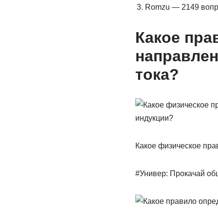
Romzu — 2149 воп
Какое пра
направлен
тока?
Какое физическое пра
#Универ: Прокачай об