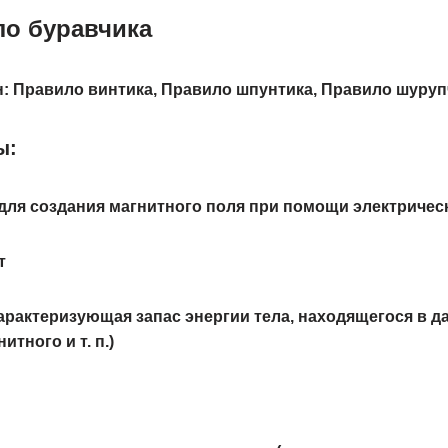
ло буравчика
: Правило винтика, Правило шпунтика, Правило шуруп
ы:
для создания магнитного поля при помощи электрическ
т
арактеризующая запас энергии тела, находящегося в д
итного и т. п.)