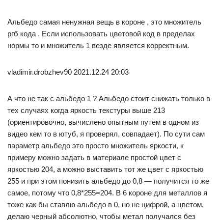
Альбедо самая ненужная вещь в короне , это множитель
ргб кода . Если использовать цветовой код в пределах
нормы то и множитель 1 везде является корректным.
vladimir.drobzhev90 2021.12.24 20:03
А что не так с альбедо 1 ? Альбедо стоит снижать только в
тех случаях когда яркость текстуры выше 213
(ориентировочно, вычислено опытным путем в одном из
видео кем то в ютуб, я проверял, совпадает). По сути сам
параметр альбедо это просто множитель яркости, к
примеру можно задать в материале простой цвет с
яркостью 204, а можно выставить тот же цвет с яркостью
255 и при этом понизить альбедо до 0,8 — получится то же
самое, потому что 0,8*255=204. В 6 короне для металлов я
тоже как бы ставлю альбедо в 0, но не цифрой, а цветом,
делаю черный абсолютно, чтобы метал получался без