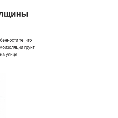
олщины
бенности те, что
рмоизоляции грунт
 на улице