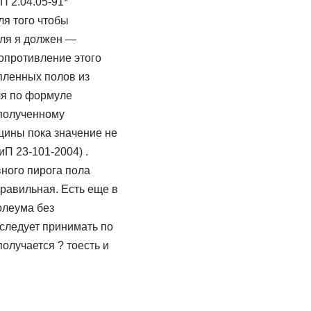
 2.04.05-91*
ля того чтобы
еля я должен —
опротивление этого
пленных полов из
ля по формуле
 полученному
щины пока значение не
П 23-101-2004) .
вного пирога пола
правильная. Есть еще в
олеума без
следует принимать по
олучается ? тоесть и