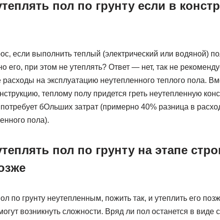
теплять пол по грунту если в конст
ос, если выполнить теплый (электрический или водяной) по
но его, при этом не утеплять? Ответ — нет, так не рекоменд
расходы на эксплуатацию неутепленного теплого пола. Вме
нструкцию, теплому полу придется греть неутепленную конс
о потребует бОльших затрат (примерно 40% разница в расхо
енного пола).
теплять пол по грунту на этапе стро
озже
л по грунту неутепленным, пожить так, и утеплить его позж
могут возникнуть сложности. Вряд ли пол останется в виде с