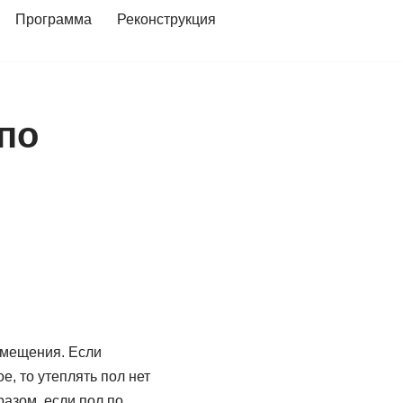
Программа
Реконструкция
по
омещения. Если
, то утеплять пол нет
азом, если пол по