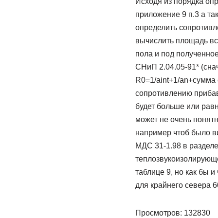
Исходя из порядка оп
приложение 9 п.3 а та
определить сопротивл
вычислить площадь вс
пола и под полученно
СНиП 2.04.05-91* (сна
R0=1/aint+1/an+сумма 
сопротивлению прибав
будет больше или рав
может не очень понятн
например чтоб было ви
МДС 31-1.98 в разделе
теплозвукоизолирующе
таблице 9, но как бы 
для крайнего севера 
Просмотров: 132830