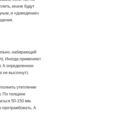
лить, иначе будут
дным, и «доведение»
ещения.
тельно, набирающий
л). Иногда применяют
ет. А определенное
ю не высохнут).
ыполнить утепление
у. По толщине
ться 50-150 мм.
 протрамбовать. А