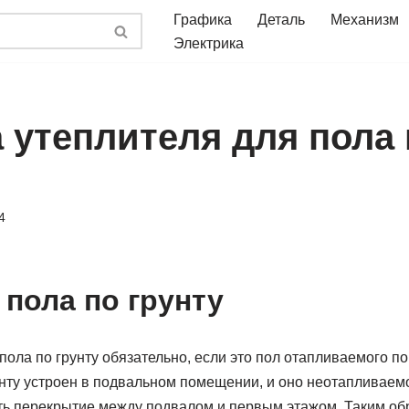
Графика
Деталь
Механизм
Электрика
 утеплителя для пола 
4
 пола по грунту
пола по грунту обязательно, если это пол отапливаемого п
унту устроен в подвальном помещении, и оно неотапливаемое
ть перекрытие между подвалом и первым этажом. Таким обр