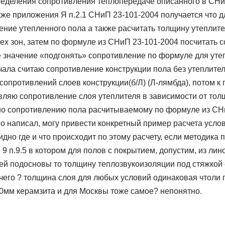
ределения сопротивления теплопередаче описанного в СНиП
кже приложения Я п.2.1 СНиП 23-101-2004 получается что д
ение утепленного пола а также расчитать толщину утеплит
ех зон, затем по формуле из СНиП 23-101-2004 посчитать с
е значение «подгонять» сопротивление по формуле для уте
чала считаю сопротивление конструкции пола без утеплите
сопротивлений слоев конструкции(б/Л) (Л-лямбда), потом к
ляю сопротивление слоя утеплителя в зависимости от тол
но сопротивлению пола расчитываемому по формуле из СНи
о написал, могу привести конкретный пример расчета усло
дно где и что происходит по этому расчету, если методика 
 9 п.9.5 в котором для полов с покрытием, допустим, из лин
й подосновы то толщину теплозвукоизоляции под стяжкой 
и чего ? толщина слоя для любых условий одинаковая чтоли п
60мм керамзита и для Москвы тоже самое? непонятно.