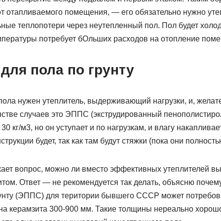
 от отапливаемого помещения, — его обязательно нужно утеп
ьные теплопотери через неутепленный пол. Пол будет холо
мпературы потребует бОльших расходов на отопление пом
для пола по грунту
 пола нужен утеплитель, выдерживающий нагрузки, и, жела
нстве случаев это ЭППС (экструдированный пенополистиро
0 кг/м3, но он уступает и по нагрузкам, и влагу накаплива
струкции будет, так как там будут стяжки (пока они полность
кает вопрос, можно ли вместо эффективных утеплителей в
итом. Ответ — не рекомендуется так делать, объясню почем
рунту (ЭППС) для територии бывшего СССР может потребова
а керамзита 300-900 мм. Такие толщины нереально хорошо