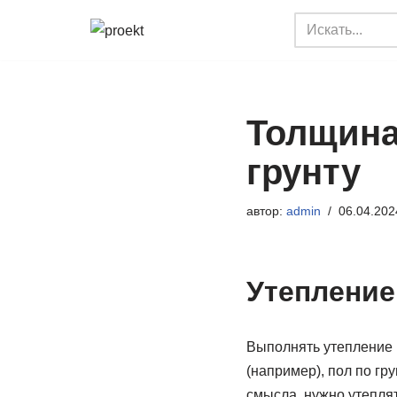
Перейти
к
содержимому
Толщина
грунту
автор:
admin
06.04.202
Утепление
Выполнять утепление 
(например), пол по гр
смысла, нужно утепля