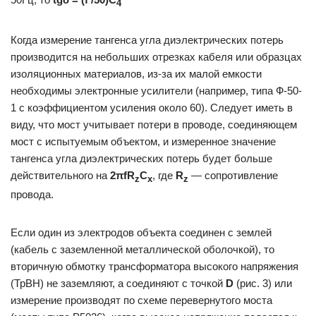
4
Когда измерение тангенса угла диэлектрических потерь
производится на небольших отрезках кабеля или образцах
изоляционных материалов, из-за их малой емкости
необходимы электронные усилители (например, типа Ф-50-
1 с коэффициентом усиления около 60). Следует иметь в
виду, что мост учитывает потери в проводе, соединяющем
мост с испытуемым объектом, и измеренное значение
тангенса угла диэлектрических потерь будет больше
действительного на
2πfR
C
, где
R
— сопротивление
z
x
z
провода.
Если один из электродов объекта соединен с землей
(кабель с заземленной металлической оболочкой), то
вторичную обмотку трансформатора высокого напряжения
(ТрВН) не заземляют, а соединяют с точкой
D
(рис. 3) или
измерение производят по схеме перевернутого моста