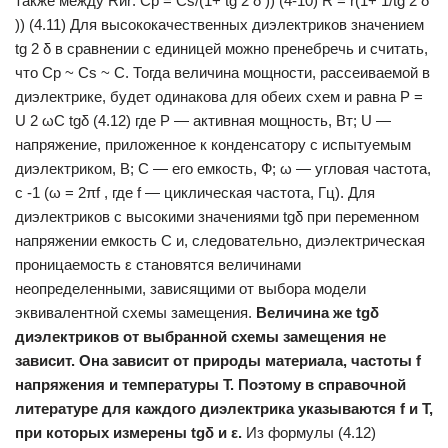
также между Rиr: Cp = Cs/(1+ tg 2 δ )) (4-10) R = r(1+ 1/tg 2 δ
)) (4.11) Для высококачественных диэлектриков значением
tg 2 δ в сравне­нии с единицей можно пренебречь и считать,
что Ср ~ Cs ~ С. Тогда величина мощности, рассеиваемой в
диэлектрике, будет одинакова для обеих схем и равна P =
U 2 ωC tgδ (4.12) где Р — активная мощность, Вт; U —
напряжение, приложенное к конденсатору с испытуемым
диэлектриком, В; С — его емкость, Ф; ω — угловая частота,
с -1 (ω = 2πf , где f — циклическая частота, Гц). Для
диэлектриков с высокими значениями tgδ при переменном
напряжении емкость С и, следовательно, диэлектрическая
проницае­мость ε становятся величинами
неопределенными, зависящими от выбора модели
эквивалентной схемы замещения.
Величина же
tgδ
диэлектриков от выбранной схемы замещения не
зависит. Она зави­
сит от природы материала, частоты
f
напряжения и температуры
Т.
Поэтому в справочной
литературе для каждого диэлектрика указыва­
ются
f
и Т,
при которых измерены
tgδ
и
ε
.
Из формулы (4.12)