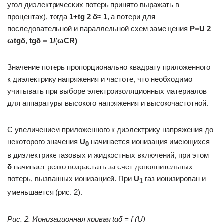
угол диэлектрических потерь принято выражать в
процентах), тогда
1+tg 2 δ≈ 1
, а потери для
последовательной и параллельной схем замещения
Р=U 2
ωtgδ
,
tgδ = 1/(ωСR)
Значение потерь пропорционально квадрату приложенного
к диэлектрику напряжения и частоте, что необходимо
учитывать при выборе электроизоляционных материалов
для аппаратуры высокого напряжения и высокочастотной.
С увеличением приложенного к диэлектрику напряжения до
некоторого значения
U
начинается ионизация имеющихся
0
в диэлектрике газовых и жидкостных включений, при этом
δ
начинает резко возрастать за счет дополнительных
потерь, вызванных ионизацией. При
U
газ ионизирован и
1
уменьшается (рис. 2).
Рис. 2. Ионизационная кривая tgδ = f (U)