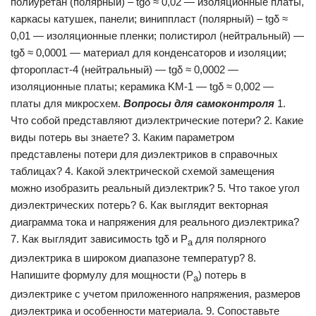
полиуретан (полярный) – tgδ ≈ 0,02 — изоляционные платы,
каркасы катушек, панели; виниппласт (полярный) – tgδ ≈
0,01 — изоляционные пленки; полистирол (нейтральный) —
tgδ ≈ 0,0001 — материал для конденсаторов и изоляции;
фторопласт-4 (нейтральный) — tgδ ≈ 0,0002 —
изоляционные платы; керамика KM-1 — tgδ ≈ 0,002 —
платы для микросхем.
Вопросы для самоконтроля
1.
Что собой представляют диэлектрические потери? 2. Какие
виды потерь вы знаете? 3. Каким параметром
представлены потери для диэлектриков в справочных
таблицах? 4. Какой электрической схемой замещения
можно изобразить ре­альный диэлектрик? 5. Чтo такое угол
диэлектрических потерь? 6. Как выглядит векторная
диаграмма тока и напряжения для ре­ального диэлектрика?
7. Как выглядит зависимость tgδ и Р
для полярного
а
диэлектрика в широком диапазоне температур? 8.
Напишите формулу для мощности (P
) потерь в
а
диэлектрике с учетом приложенного напряжения, размеров
диэлектрика и особенности материала. 9. Сопоставьте