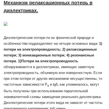
Механизм релаксационных потерь в
диэлектриках.
Диэлектрические потери по их физической природе и
особенностям подразделяют на четыре основных вида:
1)
потери на электропровод­ность;
2) релаксационные
потери;
3) ионизационные потери;
4) резо­
нансные
потери
.
1)Потери на электропроводность
обнаруживаются в диэлектриках, имеющих заметную
электропроводность, объемную или поверхностную. Если
при этом потери от других механизмов несущественны, то
частот­ные зависимости Р
и tgδ, как упоминалось, могут
а
быть получены при использовании параллельной
эквивалентной схемы замещения реаль­ного диэлектрика.
Диэлектрические потери этого вида не зависят от частоты
приложенного напряжения; tgδ умень­