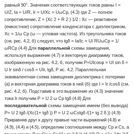
равный 90°. Значения соответствующих токов равны I =
U/Z, Ia = U/R, Ir = U/Xc = UωCp, (4.3) где Z — полное
сопротивление, Z = (Xc 2 + R 2 ) 1/2 ; Xс — реактивное
(емко­стное) сопротивление конденсатора с диэлектриком,
Xс = 1/ω Ср (ω — угловая частота). Из треугольника токов
(см. рис. 4.2, б) следует, что tgδ = Ia/Ic = U/ RUωCp = 1/
ωRCp (4.4) Для
параллельной
схемы замещения,
используя выражение (4.7) и векторную диаграмму токов,
изображенную на рис. 4.2, б, получим P=UIcosφ = UI sin δ =
U Ir sinδ / cosδ = UIr, tgδ, Р ис. 4.2. Параллельная
эквивалентная схема замещения диэлектрика с потерями
(а) и векторная диаграмма токов в ней (б) где I = Ir /cosδ (см.
рис. 4.2, б). Подставив в это выражение из (4.3) значение
тока Ir получим P = U 2 ω Cp tgδ (4.8) Для
последовательной
схемы замещения имеем (без вывода)
P= U 2 tgδ /(Xc(1+ tgδ )) P = U 2 ωCstgδ /(1+ tg 2 δ )) (4.9)
Приравняв друг к другу правые части выражений (4.8) и
(4.9), (4.4) и (4.5), определим соотношения между Ср и Cs, а