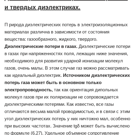
и твердых диэлектриках.
П рирода диэлектрических потерь в электроизоляционных
материалах различна в зависимости от состояния
вещества: газообразного, жидко­го, твердого.
Диэлектрические потери в газах.
Диэлектрические потери
в газах при напряженностях поля, лежащих ниже значения,
необходи­мого для развития ударной ионизации молекул
газов, очень малы. В этом случае газ можно рассматривать
как идеальный диэлектрик.
Источником диэлектрических
потерь газа может быть в основном
только
электропроводность,
так как ориентация дипольных
молекул газов при их поляризации не сопровождается
диэлектрическими поте­рями. Как известно, все газы
отличаются весьма малой проводимостью, и в связи с этим
угол диэлектрических потерь у них ничтожно мал, особенно
при высоких частотах. Значение tgδ может быть вычислено
по формуле (6.27). Удельное объемное сопротивление