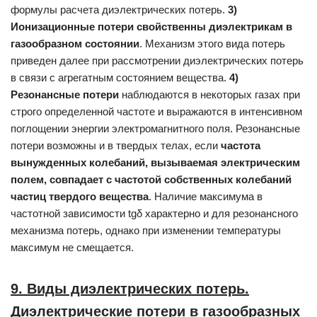
формулы расчета диэлектрических потерь.
3)
Ионизационные потери свойственны диэлектрикам в
газообразном
состоянии
. Механизм этого вида потерь
приведен далее при рассмотрении диэлектрических потерь
в связи с агрегатным состоянием ве­щества.
4)
Резонансные потери
наблюдаются в некоторых га­зах при
строго определенной частоте и выражаются в интенсивном
по­глощении энергии электромагнитного поля. Резонансные
потери воз­можны и в твердых телах, если
частота
вынужденных колебаний,
вызываемая электрическим
полем, совпадает с частотой собственных колебаний
частиц твердого вещества
. Наличие максимума в
частотной зависимости tgδ характерно и для резонансного
механизма потерь, однако при изменении температуры
максимум не смещается.
9. Виды диэлектрических потерь.
Диэлектрические потери в газообразных