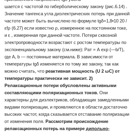
шается с частотой по гиберболическому закону (рис.6.14) .
Значение тангенса угла диэлектрических потерь при данной
частоте может быть вычислено по фор­муле tgδ=1,8•10 20 /
εfρ (6.27) если известно ρ, измеренное на постоянном токе,
и ε , измеренная при данной частоте. Потери сквозной
электропроводности возрастают с ростом температуры по
экспоненциальному закону (см.ниже): Рaт = А ехр (—b/Т),
где A, b — постоянные материала. В зависимости от
температуры tgδ изменяется по тому же за­кону, так как
можно считать, что
реактивная мощность (
U
2
ωC
) от
температуры практически не зависит.
2)
Релаксационные потери обусловлены активными
составляющими
поляризационных токов.
Они
характерны для диэлектриков, обладаю­щих замедленными
видами поляризации, и проявляются в области достаточно
высоких частот, когда сказывается отставание поляриза­ции
от изменения поля.
Рассмотрим происхождение
релаксационных
потерь на примере
дипольно-