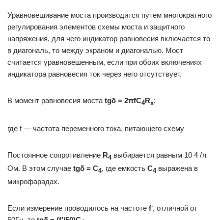
Уравновешивание моста производится путем многократного
регулирования элементов схемы моста и защитного
напряжения, для чего индикатор равновесия включается то
в диагональ, то между экраном и диагональю. Мост
считается уравновешенным, если при обоих включениях
индикатора равновесия ток через него отсутствует.
В момент равновесия моста
tgδ = 2πfС
R
;
4
x
где f — частота переменного тока, питающего схему
Постоянное сопротивление
R
выбирается равным 10 4 /π
4
Ом. В этом случае
tgδ = С
, где емкость
С
выражена в
4
4
микрофарадах.
Если измерение проводилось на частоте
f
‘, отличной от
50Гц, то
tgδ = (f’/50)C