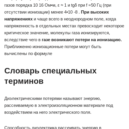
газов порядка 10 16 Ом•м, ε ≈ 1 и tgδ при f =50 Гц (при
отсутствии ионизации) менее 4•10 -8 .
При высоких
напряжениях
и чаще всего в неоднородном поле, когда
напряженность в отдельных местах превосходит некоторое
критичес­кое значение, молекулы газа ионизируются,
вследствие чего в
газе воз­
никают
потери на ионизацию.
Приближенно ионизационные потери могут быть
вычислены по формуле
Словарь специальных
терминов
Диэлектрическими потерями называют энергию,
рассеиваемую в электроизоляционном материале под
воздействием на него электрического поля.
Способность диэлектрика рассеивать энергию в