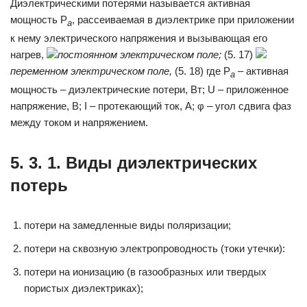
Диэлектрическими потерями называется активная
мощность Р
, рассеиваемая в диэлектрике при приложении
а
к нему электрического напряжения и вызывающая его
нагрев,
постоянном электрическом поле;
(5. 17)
переменном электрическом поле,
(5. 18) где Р
– активная
а
мощность – диэлектрические потери, Вт; U – приложенное
напряжение, В; I – протекающий ток, А; φ – угол сдвига фаз
между током и напряжением.
5. 3. 1. Виды диэлектрических
потерь
потери на замедленные виды поляризации;
потери на сквозную электропроводность (токи утечки):
потери на ионизацию (в газообразных или твердых
пористых диэлектриках);