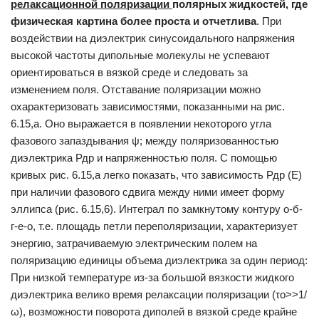
релаксационной поляризации
полярных
жидкостей, где
физическая картина более проста и отчетлива
. При
воздействии на диэлектрик синусоидального напряжения
вы­сокой частоты дипольные молекулы не успевают
ориентироваться в вязкой среде и следовать за
изменением поля. Отставание поляриза­ции можно
охарактеризовать зависимостями, показанными на рис.
6.15,а. Оно выражается в появлении некоторого угла
фазового запаз­дывания ψ; между поляризованностью
диэлектрика Рдр и напряженно­стью поля. С помощью
кривых рис. 6.15,а легко показать, что зависимость Рдр (Е)
при наличии фазового сдвига между ними имеет форму
эллип­са (рис. 6.15,6). Интеграл по замкнутому контуру о-б-
г-е-о, т.е. площадь петли переполяризации, характеризует
энергию, затрачивае­мую электрическим полем на
поляризацию единицы объема диэлект­рика за один период:
При низкой температуре из-за большой вязкости жидкого
диэлект­рика велико время релаксации поляризации (τo>>1/
ω), возмож­ности поворота диполей в вязкой среде крайне