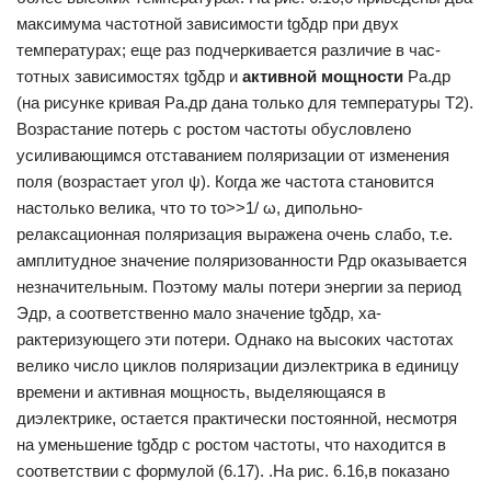
максимума частотной зависимости tgδдp при двух
температурах; еще раз подчеркивается различие в час­
тотных зависимостях tgδдp и
активной мощности
Ра.др
(на рисунке кривая Ра.др дана только для температуры T2).
Возрастание потерь с ростом частоты обусловлено
усиливающимся отставанием поляриза­ции от изменения
поля (возрастает угол ψ). Когда же частота становит­ся
настолько велика, что то τo>>1/ ω, дипольно-
релаксационная по­ляризация выражена очень слабо, т.е.
амплитудное значение поляризованности Рдр оказывается
незначительным. Поэтому малы потери энергии за период
Эдр, а соответственно мало значение tgδдp, ха­
рактеризующего эти потери. Однако на высоких частотах
велико число циклов поляризации диэлектрика в единицу
времени и актив­ная мощность, выделяющаяся в
диэлектрике, остается практически постоянной, несмотря
на уменьшение tgδдp с ростом частоты, что на­ходится в
соответствии с формулой (6.17). .На рис. 6.16,в показано