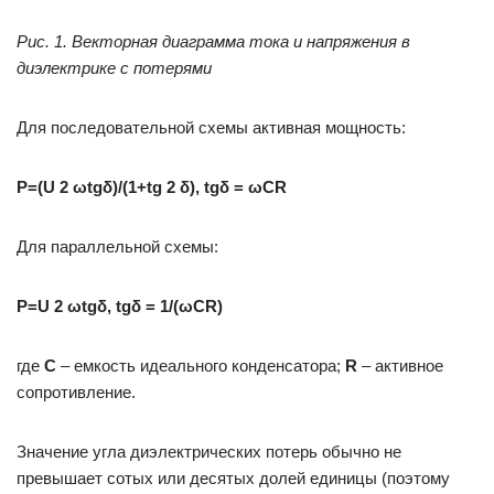
Рис. 1. Векторная диаграмма тока и напряжения в
диэлектрике с потерями
Для последовательной схемы активная мощность:
Р=(U 2 ωtgδ)/(1+tg 2 δ), tgδ = ωСR
Для параллельной схемы:
Р=U 2 ωtgδ, tgδ = 1/(ωСR)
где
С
– емкость идеального конденсатора;
R
– активное
сопротивление.
Значение угла диэлектрических потерь обычно не
превышает сотых или десятых долей единицы (поэтому