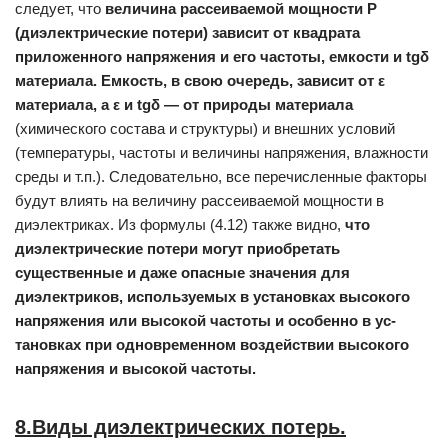
следует, что
величина рассеиваемой мощности
Р
(диэлектрические потери) зависит от квадрата
приложенного на­
пряжения и его частоты, емкости и
tgδ
материала. Емкость, в свою
очередь, зависит от ε
материала, а ε и
tgδ
— от природы материала
(химического состава и структуры) и внешних условий
(температу­ры, частоты и величины напряжения, влажности
среды и т.п.). Сле­довательно, все перечисленные факторы
будут влиять на величину рассеиваемой мощности в
диэлектриках. Из формулы (4.12) также видно,
что
диэлектрические потери могут приобретать
существенные
и даже опасные значения для
диэлектриков, используемых в уста­новках высокого
напряжения или высокой частоты и особенно в ус­
тановках при одновременном воздействии высокого
напряжения и высокой частоты.
8.Виды диэлектрических потерь.