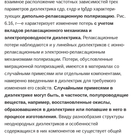
взаимное расположение частотных зави­симостей трех
параметров диэлектрика εдр, ε»др и tgδдp характери­
зующих
дипольно-релаксационную поляризацию
. Рис.
6.16, г—е характеризует изменение потерь
с учетом
вкладов
релаксационного механизма и
электропроводности диэлектрика.
Релаксационные
потери наблюдаются и у линейных диэлектриков с ионно-
релаксационным и электронно-релаксационным
механизмами поляризации. Потери, обусловленные
миграционной поляризацией, имеются в материалах со
случайными примесями или отдельными компонентами,
намеренно введенными в диэлектрик для требуемого
изменения его свойств.
Случайными примесями в
диэлектрике могут быть, в част­
ности, полупроводящие
вещества, например, восстановленные окис­
лы,
образовавшиеся в диэлектрике или попавшие в него в
процессе
изготовления.
Ввиду разнообразия структуры
неоднородных диэлект­риков и особенностей
содержащихся в них компонентов не существует общей