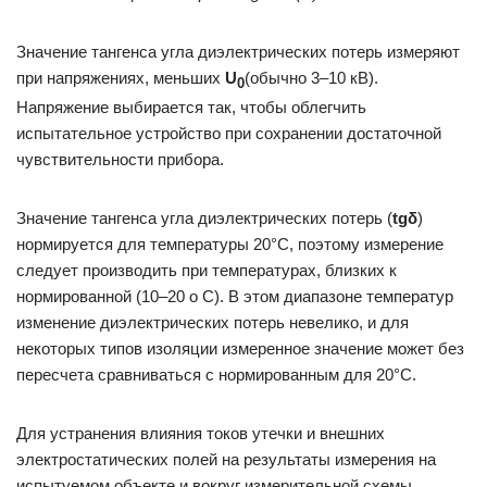
Значение тангенса угла диэлектрических потерь измеряют
при напряжениях, меньших
U
(обычно 3–10 кВ).
0
Напряжение выбирается так, чтобы облегчить
испытательное устройство при сохранении достаточной
чувствительности прибора.
Значение тангенса угла диэлектрических потерь (
tgδ
)
нормируется для температуры 20°С, поэтому измерение
следует производить при температурах, близких к
нормированной (10–20 о С). В этом диапазоне температур
изменение диэлектрических потерь невелико, и для
некоторых типов изоляции измеренное значение может без
пересчета сравниваться с нормированным для 20°С.
Для устранения влияния токов утечки и внешних
электростатических полей на результаты измерения на
испытуемом объекте и вокруг измерительной схемы