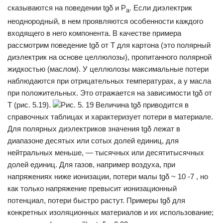
сказываются на поведении tgδ и Р
. Если диэлектрик
а
неоднородный, в нем проявляются особенности каждого
входящего в него компонента. В качестве примера
рассмотрим поведение tgδ от Т для картона (это полярный
диэлектрик на основе целлюлозы), пропитанного полярной
жидкостью (маслом). У целлюлозы максимальные потери
наблюдаются при отрицатель­ных температурах, а у масла
при положительных. Это отражается на зави­симости tgδ от
Т (рис. 5.19).
Рис. 5. 19 Величина tgδ приводится в
справочных таблицах и характеризует потери в материале.
Для полярных диэлектриков значения tgδ лежат в
диапазоне десятых или сотых долей единиц, для
нейтральных меньше, — тысячных или десятитысячных
долей единиц. Для газов, например воздуха, при
напряжениях ниже ионизации, потери малы tgδ ~ 10 -7 , но
как только напряжение превысит ионизационный
потенциал, потери быстро растут. Примеры tgδ для
конкретных изоляционных материалов и их использование;