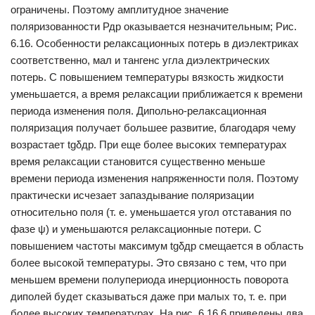
ограничены. Поэтому амплитудное значение
поляризованности Рдр оказывается незначительным; Рис.
6.16. Особенности релаксационных потерь в диэлектриках
соответственно, мал и тангенс угла диэлектрических
потерь. С повышением температуры вязкость жидкости
уменьшается, а время релаксации приближается к времени
периода изменения поля. Дипольно-релаксационная
поляризация получает большее развитие, бла­годаря чему
возрастает tgδдp. При еще более высоких температурах
время релаксации становится существенно меньше
времени периода изменения напряженности поля. Поэтому
практически исчезает за­паздывание поляризации
относительно поля (т. е. уменьшается угол отставания по
фазе ψ) и уменьшаются релаксационные потери. С
повышением частоты максимум tgδдp смещается в область
более высокой температуры. Это связано с тем, что при
меньшем времени полупериода инерционность поворота
диполей будет сказываться даже при малых то, т. е. при
более высоких температурах. На рис. 6.16,6 приведены два