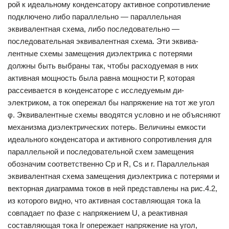
рой к идеальному конденсатору активное сопротивление
подключено либо параллельно — параллельная
эквивалентная схема, либо после­довательно —
последовательная эквивалентная схема. Эти эквива­
лентные схемы замещения диэлектрика с потерями
должны быть вы­браны так, чтобы расходуемая в них
активная мощность была равна мощности Р, которая
рассеивается в конденсаторе с исследуемым ди­
электриком, а ток опережал бы напряжение на тот же угол
φ. Эквива­лентные схемы вводятся условно и не объясняют
механизма диэлек­трических потерь. Величины емкости
идеального конденсатора и активного сопротивления для
параллельной и последовательной схем замещения
обозначим соответственно Ср и R, Cs и r. Параллельная
эквивалентная схема замещения диэлектрика с по­терями и
векторная диаграмма токов в ней представлены на рис.4.2,
из которого видно, что активная составляющая тока Iа
совпадает по фазе с напряжением U, а реактивная
составляющая тока Ir опережает напряжение на угол,