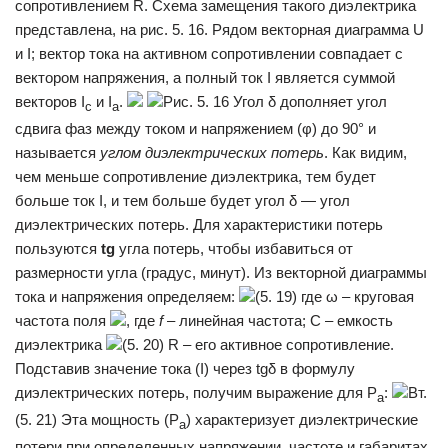
сопротивлением R. Схема замещения такого диэлектрика
представлена, на рис. 5. 16. Рядом векторная диаграмма U
и I; вектор тока на активном сопротивлении совпадает с
вектором напряжения, а полный ток I является суммой
векторов I
и I
.
Рис. 5. 16 Угол δ дополняет угол
c
a
сдвига фаз между током и напряжением (φ) до 90° и
называется
углом диэлектрических потерь
. Как видим,
чем меньше сопротивление диэлектрика, тем будет
больше ток I, и тем больше будет угол δ — угол
диэлектрических потерь. Для характеристики потерь
пользуются
tg
угла потерь, чтобы избавиться от
размерности угла (градус, ми­нут). Из векторной диаграммы
тока и напряжения определяем:
(5. 19) где ω – круговая
частота поля
, где
f
– линейная частота; С – емкость
диэлектрика
(5. 20) R – его активное сопротивление.
Подставив значение тока (I) через tgδ в формулу
диэлектрических потерь, получим выражение для Р
:
Вт.
а
(5. 21) Эта мощность (Р
) характеризует диэлектрические
а
потери при определенных напряжении, частоте и габаритах