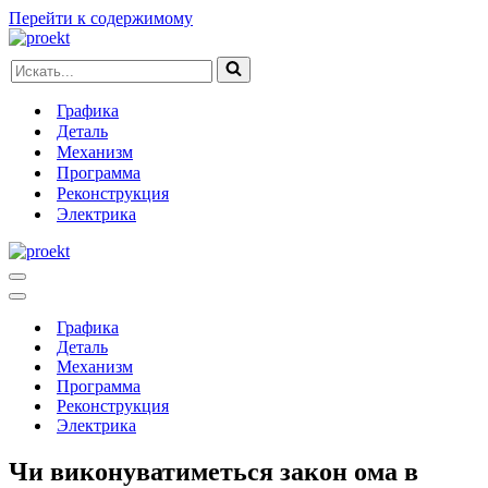
Перейти к содержимому
Искать...
Графика
Деталь
Механизм
Программа
Реконструкция
Электрика
Меню
навигации
Меню
навигации
Графика
Деталь
Механизм
Программа
Реконструкция
Электрика
Чи виконуватиметься закон ома в