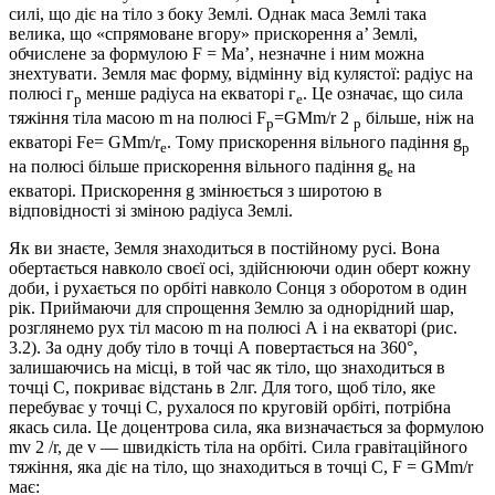
силі, що діє на тіло з боку Землі. Однак маса Землі така
велика, що «спрямоване вгору» прискорення а’ Землі,
обчислене за формулою F = Ma’, незначне і ним можна
знехтувати. Земля має форму, відмінну від кулястої: радіус на
полюсі г
менше радіуса на екваторі г
. Це означає, що сила
р
e
тяжіння тіла масою m на полюсі F
=GMm/r 2
більше, ніж на
p
p
екваторі Fe= GMm/r
. Тому прискорення вільного падіння g
e
p
на полюсі більше прискорення вільного падіння g
на
e
екваторі. Прискорення g змінюється з широтою в
відповідності зі зміною радіуса Землі.
Як ви знаєте, Земля знаходиться в постійному русі. Вона
обертається навколо своєї осі, здійснюючи один оберт кожну
доби, і рухається по орбіті навколо Сонця з оборотом в один
рік. Приймаючи для спрощення Землю за однорідний шар,
розглянемо рух тіл масою m на полюсі А і на екваторі (рис.
3.2). За одну добу тіло в точці А повертається на 360°,
залишаючись на місці, в той час як тіло, що знаходиться в
точці С, покриває відстань в 2лг. Для того, щоб тіло, яке
перебуває у точці С, рухалося по круговій орбіті, потрібна
якась сила. Це доцентрова сила, яка визначається за формулою
mv 2 /r, де v — швидкість тіла на орбіті. Сила гравітаційного
тяжіння, яка діє на тіло, що знаходиться в точці С, F = GMm/r
має: