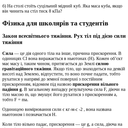
б) На столі стоїть суцільний мідний куб. Яка маса куба, якщо
він чинить на стіл тиск 8 кПа?
Фізика для школярів та студентів
Закон всесвітнього тяжіння. Рух тіл під дією сили
тяжіння
Сила
— це дія одного тіла на інше, причина прискорення. В
одиницях СІ вона виражається в ньютонах (Н). Кожен об’єкт
має масу і, таким чином, притягається до Землі
силою
гравітаційного тяжіння
. Якщо тіло, що знаходиться на деякій
висоті над Землею, відпустити, то воно почне падати, тобто
рухатися у напрямі до земної поверхні з постійним
прискоренням, відомим під назвою
прискорення вільного
падіння g
. В загальному випадку результуюча сила F, діючи на
тіло масою m, що змушує його рухатися з прискоренням а,
тобто F = ma.
Одиницею вимірювання сили є кг-м-с -2 , вона названа
ньютоном і позначається Н.
Коли тіло вільно падає, прискорення — це g, а сила, діюча на