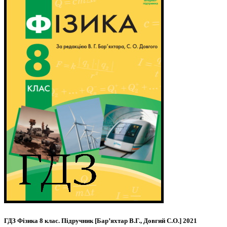
ГДЗ Фізика 8 клас. Підручник [Бар’яхтар В.Г., Довгий С.О.] 2021