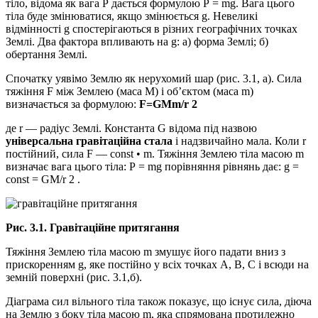
тіло, відома як вага Р дається формулою Р = mg. Вага цього
тіла буде змінюватися, якщо змінюється g. Невеликі
відмінності g спостерігаються в різних географічних точках
Землі. Два фактора впливають на g: а) форма Землі; б)
обертання Землі.
Спочатку уявімо Землю як нерухомий шар (рис. 3.1, а). Сила
тяжіння F між Землею (маса М) і об’єктом (маса m)
визначається за формулою:
F=GMm/r 2
де r — радіус Землі. Константа G відома під назвою
універсальна гравітаційна стала
і надзвичайно мала. Коли r
постійний, сила F — const • m. Тяжіння Землею тіла масою m
визначає вага цього тіла: Р = mg порівняння рівнянь дає: g =
const = GM/r 2 .
Рис. 3.1. Гравітаційне притягання
Тяжіння Землею тіла масою m змушує його падати вниз з
прискоренням g, яке постійно у всіх точках A, В, С і всюди на
земній поверхні (рис. 3.1,б).
Діаграма сил вільного тіла також показує, що існує сила, діюча
на Землю з боку тіла масою m, яка спрямована протилежно