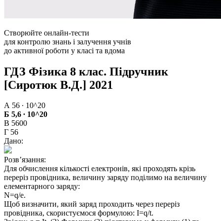
Створюйте онлайн-тести
для контролю знань і залучення учнів
до активної роботи у класі та вдома
ГДЗ Фізика 8 клас. Підручник
[Сиротюк В.Д.] 2021
А 56 ∙ 10^20
Б 5,6 ∙ 10^20
В 5600
Г 56
Дано:
Розв’язання:
Для обчислення кількості електронів, які проходять крізь
переріз провідника, величину заряду поділимо на величину
елементарного заряду:
N=q/e.
Щоб визначити, який заряд проходить через переріз
провідника, скористуємося формулою: I=q/t.