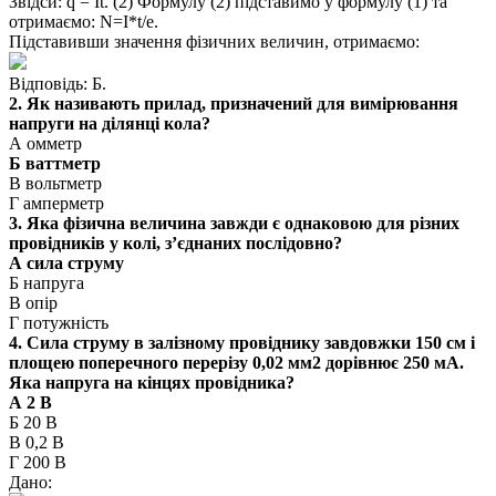
Звідси: q = It. (2) Формулу (2) підставимо у формулу (1) та
отримаємо: N=I*t/e.
Підставивши значення фізичних величин, отримаємо:
Відповідь: Б.
2. Як називають прилад, призначений для вимірювання
напруги на ділянці кола?
А омметр
Б ваттметр
В вольтметр
Г амперметр
3. Яка фізична величина завжди є однаковою для різних
провідників у колі, з’єднаних послідовно?
А сила струму
Б напруга
В опір
Г потужність
4. Сила струму в залізному провіднику завдовжки 150 см і
площею поперечного перерізу 0,02 мм2 дорівнює 250 мА.
Яка напруга на кінцях провідника?
А 2 В
Б 20 В
В 0,2 В
Г 200 В
Дано: