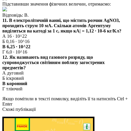
Підставивши значення фізичних величин, отримаємо:
Відповідь: В.
11. В електролітичній ванні, що містить розчин AgNO3,
проходить струм 10 мА. Скільки атомів Аргентуму
виділиться на катоді за 1 с, якщо кА| = 1,12 ∙ 10-6 кг/Кл?
А 16 ∙ 10^22
Б 0,16 ∙ 10^16
В 6,25 ∙ 10^22
Г 6,0 ∙ 10^16
12. Як називають вид газового розряду, що
супроводжується світінням поблизу загострених
предметів?
А дуговий
Б іскровий
В коронний
Г тліючий
Якщо помітили в тексті помилку, виділіть її та натисніть Ctrl +
Enter
Схожі публікації