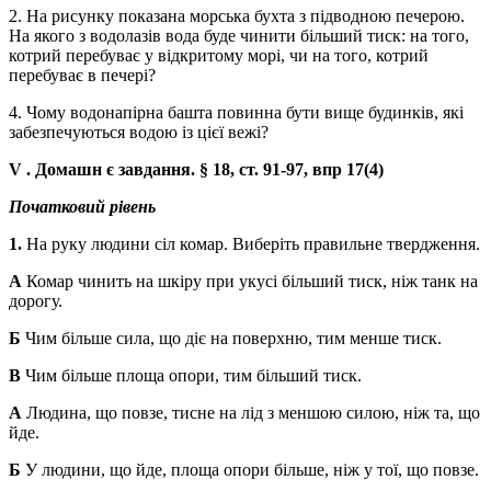
2. На рисунку показана морська бухта з підводною печерою.
На якого з водолазів вода буде чинити більший тиск: на того,
котрий перебуває у відкритому морі, чи на того, котрий
перебуває в печері?
4. Чому водонапірна башта повинна бути вище будинків, які
забезпечуються водою із цієї вежі?
V
. Домашн
є завдання. § 18, ст. 91-97, впр 17(4)
Початковий рівень
1.
На руку людини сіл комар. Виберіть правильне твердження.
А
Комар чинить на шкіру при укусі більший тиск, ніж танк на
дорогу.
Б
Чим більше сила, що діє на поверхню, тим менше тиск.
В
Чим більше площа опори, тим більший тиск.
А
Людина, що повзе, тисне на лід з меншою силою, ніж та, що
йде.
Б
У людини, що йде, площа опори більше, ніж у тої, що повзе.