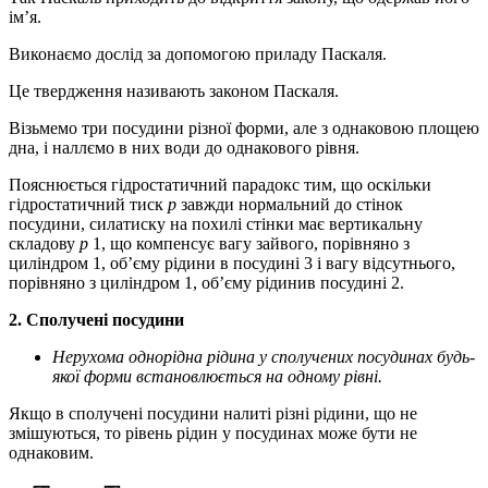
ім’я.
Виконаємо дослід за допомогою приладу Паскаля.
Це твердження називають законом Паскаля.
Візьмемо три посудини різної форми, але з однаковою площею
дна, і наллємо в них води до однакового рівня.
Пояснюється гідростатичний парадокс тим, що оскільки
гідростатичний тиск
р
завжди нормальний до стінок
посудини, силатиску на похилі стінки має вертикальну
складову
p
1, що компенсує вагу зайвого, порівняно з
циліндром 1, об’єму рідини в посудині 3 і вагу відсутнього,
порівняно з циліндром 1, об’єму рідинив посудині 2.
2. Сполучені посудини
Нерухома однорідна рідина у сполучених посудинах будь-
якої форми встановлюється на одному рівні.
Якщо в сполучені посудини налиті різні рідини, що не
змішуються, то рівень рідин у посудинах може бути не
однаковим.