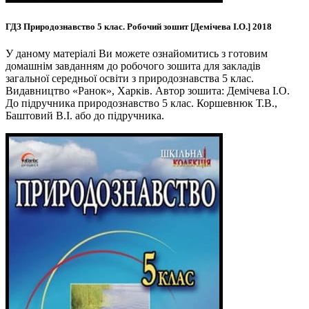
ГДЗ Природознавство 5 клас. Робочий зошит [Демічева І.О.] 2018
У даному матеріалі Ви можете ознайомитись з готовим
домашнім завданням до робочого зошита для закладів
загальної середньої освіти з природознавства 5 клас.
Видавництво «Ранок», Харків. Автор зошита: Демічева І.О.
До підручника природознавство 5 клас. Коршевнюк Т.В.,
Баштовий В.І. або до підручника.