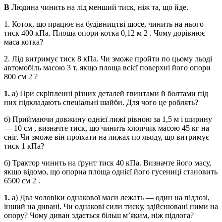
В
Людина чинить на лід менший тиск, ніж та, що йде.
1. Коток, що працює на будівництві шосе, чинить на нього
тиск 400 кПа. Площа опори котка 0,12 м 2 . Чому дорівнює
маса котка?
2. Лід витримує тиск 8 кПа. Чи зможе пройти по цьому льоді
автомобіль масою 3 т, якщо площа всієї поверхні його опори
800 см 2 ?
1.
а) При скріпленні різних деталей гвинтами й болтами під
них підкладають спеціальні шайби. Для чого це роблять?
б) Приймаючи довжину однієї лижі рівною за 1,5 м і ширину
— 10 см , визначте тиск, що чинить хлопчик масою 45 кг на
сніг. Чи зможе він проїхати на лижах по льоду, що витримує
тиск 1 кПа?
б) Трактор чинить на ґрунт тиск 40 кПа. Визначте його масу,
якщо відомо, що опорна площа однієї його гусениці становить
6500 см 2 .
1.
а) Два чоловіки однакової маси лежать — один на підлозі,
інший на дивані. Чи однакові сили тиску, здійснювані ними на
опору? Чому диван здається більш м’яким, ніж підлога?