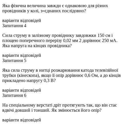
Яка фізична величина завжди є однаковою для різних
провідників у колі, з»єднаних послідовно?
варіанти відповідей
Запитання 4
Сила струму в залізному провіднику завдовжки 150 см і
площею поперечного перерізу 0,02 мм 2 дорівнює 250 мА.
Яка напруга на кінцях провідника?
варіанти відповідей
Запитання 5
Яка сила струму в нитці розжарювання катода телевізійної
трубки (кінескопа), якщо її опір дорівнює 0,6 Ом, а до кінців
прикладено напругу 0,3 В?
варіанти відповідей
Запитання 6
На спеціальному верстаті дріт протягують так, що він стає
вдвічі довший і тонший. Як змінюється його опір?
варіанти відповідей