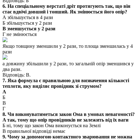
Відповідь: Б
6. На спеціальному верстаті дріт протягують так, що він
стає вдвічі довший і тонший. Як змінюється його опір?
А збільшується в 4 рази
Б збільшується у 2 рази
В зменшується у 2 рази
Г не змінюється
Якщо товщину зменшили у 2 рази, то площа зменшилась у 4
рази
а довжину збільшили у 2 рази, то загальній опір зменшився у
два рази.
Відповідь: В.
7. Яка формула є правильною для визначення кількості
теплоти, яку виділяє провідник зі струмом?
А
Б
В
Г
8. Чи виконуватиметься закон Ома в умовах невагомості?
A так, тому що опір провідників не залежить від їх ваги
Б ні, тому що закон Ома виконується на Землі
B правильної відповіді немає
9. Чому за допомогою контактного зварювання не можна