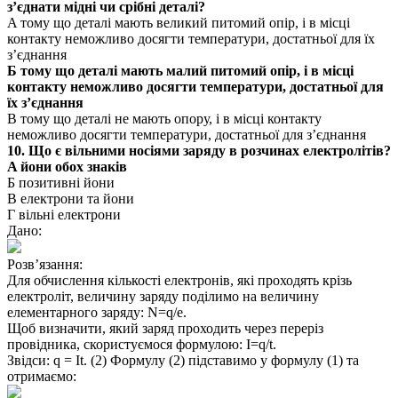
з’єднати мідні чи срібні деталі?
A тому що деталі мають великий питомий опір, і в місці
контакту неможливо досягти температури, достатньої для їх
з’єднання
Б тому що деталі мають малий питомий опір, і в місці
контакту неможливо досягти температури, достатньої для
їх з’єднання
B тому що деталі не мають опору, і в місці контакту
неможливо досягти температури, достатньої для з’єднання
10. Що є вільними носіями заряду в розчинах електролітів?
A йони обох знаків
Б позитивні йони
B електрони та йони
Г вільні електрони
Дано:
Розв’язання:
Для обчислення кількості електронів, які проходять крізь
електроліт, величину заряду поділимо на величину
елементарного заряду: N=q/e.
Щоб визначити, який заряд проходить через переріз
провідника, скористуємося формулою: I=q/t.
Звідси: q = It. (2) Формулу (2) підставимо у формулу (1) та
отримаємо: