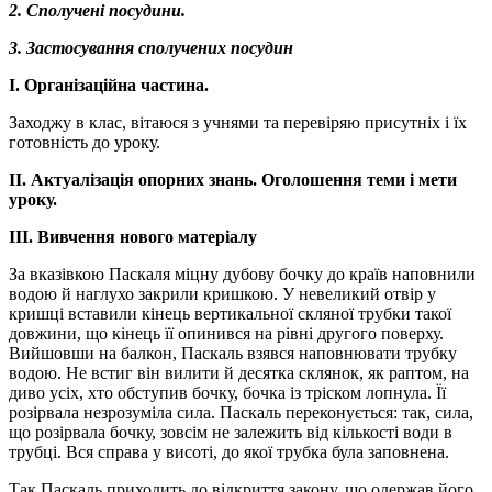
2. Сполучені посудини.
3. Застосування сполучених посудин
І. Організаційна частина.
Заходжу в клас, вітаюся з учнями та перевіряю присутніх і їх
готовність до уроку.
ІІ. Актуалізація опорних знань. Оголошення теми і мети
уроку.
ІІІ. Вивчення нового матеріалу
За вказівкою Паскаля міцну дубову бочку до країв наповнили
водою й наглухо закрили кришкою. У невеликий отвір у
кришці вставили кінець вертикальної скляної трубки такої
довжини, що кінець її опинився на рівні другого поверху.
Вийшовши на балкон, Паскаль взявся наповнювати трубку
водою. Не встиг він вилити й десятка склянок, як раптом, на
диво усіх, хто обступив бочку, бочка із тріском лопнула. Її
розірвала незрозуміла сила. Паскаль переконується: так, сила,
що розірвала бочку, зовсім не залежить від кількості води в
трубці. Вся справа у висоті, до якої трубка була заповнена.
Так Паскаль приходить до відкриття закону, що одержав його