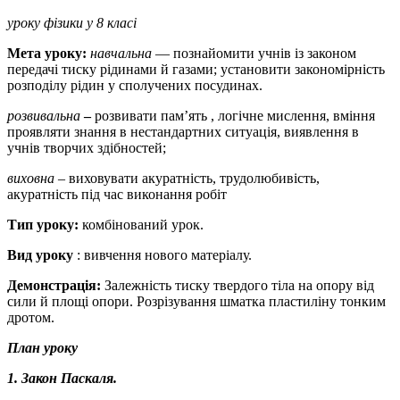
уроку фізики у 8 класі
Мета уроку:
навчальна
— познайомити учнів із законом
передачі тиску рідинами й газами; установити закономірність
розподілу рідин у сполучених посудинах.
розвивальна
–
розвивати пам’ять , логічне мислення, вміння
проявляти знання в нестандартних ситуація, виявлення в
учнів творчих здібностей;
виховна –
виховувати акуратність, трудолюбивість,
акуратність під час виконання робіт
Тип уроку:
комбінований урок.
Вид уроку
: вивчення нового матеріалу.
Демонстрація:
Залежність тиску твердого тіла на опору від
сили й площі опори. Розрізування шматка пластиліну тонким
дротом.
План уроку
1. Закон Паскаля.