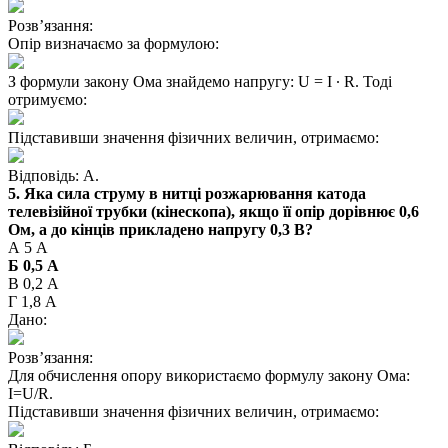
Розв’язання:
Опір визначаємо за формулою:
З формули закону Ома знайдемо напругу: U = I ∙ R. Тоді
отримуємо:
Підставивши значення фізичних величин, отримаємо:
Відповідь: А.
5. Яка сила струму в нитці розжарювання катода
телевізійної трубки (кінескопа), якщо її опір дорівнює 0,6
Ом, а до кінців прикладено напругу 0,3 В?
А 5 А
Б 0,5 А
В 0,2 А
Г 1,8 А
Дано:
Розв’язання:
Для обчислення опору використаємо формулу закону Ома:
I=U/R.
Підставивши значення фізичних величин, отримаємо: