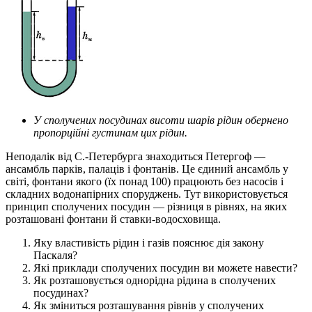
У сполучених посудинах висоти шарів рідин обернено
пропорційні густинам цих рідин.
Неподалік від С.-Петербурга знаходиться Петергоф —
ансамбль парків, палаців і фонтанів. Це єдиний ансамбль у
світі, фонтани якого (їх понад 100) працюють без насосів і
складних водонапірних споруджень. Тут використовується
принцип сполучених посудин — різниця в рівнях, на яких
розташовані фонтани й ставки-водосховища.
Яку властивість рідин і газів пояснює дія закону
Паскаля?
Які приклади сполучених посудин ви можете навести?
Як розташовується однорідна рідина в сполучених
посудинах?
Як зміниться розташування рівнів у сполучених