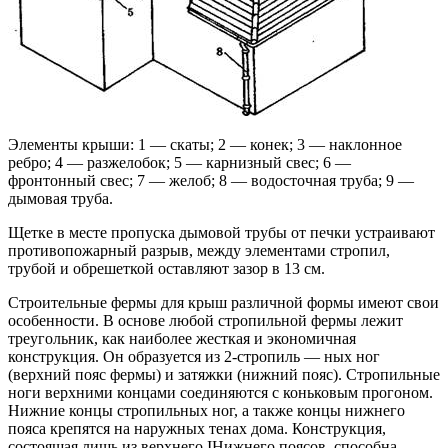
Элементы крыши: 1 — скаты; 2 — конек; 3 — наклонное
ребро; 4 — разжелобок; 5 — кар­низный свес; 6 —
фронтонный свес; 7 — желоб; 8 — водосточная труба; 9 —
дымовая труба.
Щетке в месте пропуска дымовой трубы от печки устра­ивают
противопожарный разрыв, между элементами стропил,
трубой и обрешеткой оставляют зазор в 13 см.
Строительные фермы для крыш различной формы имеют свои
особенности. В основе любой стропильной фермы лежит
треугольник, как наиболее жесткая и эко­номичная
конструкция. Он образуется из 2-стропиль — ных ног
(верхний пояс фермы) и затяжки (нижний пояс). Стропильные
ноги верхними концами соединяются с коньковым прогоном.
Нижние концы стропильных ног, а также концы нижнего
пояса крепятся на наружных тенах дома. Конструкция,
состоящая лишь из верхнего ІНижнего поясов, способна