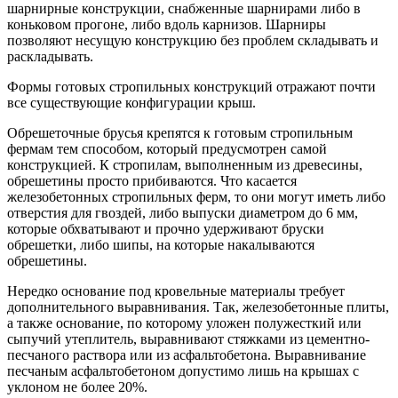
шарнирные конструкции, снабженные шарнирами либо в
коньковом прогоне, либо вдоль карнизов. Шарниры
позволяют несущую конструкцию без проблем складывать и
раскладывать.
Формы готовых стропильных конструкций отражают почти
все существующие конфигурации крыш.
Обрешеточные брусья крепятся к готовым стропильным
фермам тем способом, который предусмотрен самой
конструкцией. К стропилам, выполненным из древесины,
обрешетины просто прибиваются. Что касается
железобетонных стропильных ферм, то они могут иметь либо
отверстия для гвоздей, либо выпуски диаметром до 6 мм,
которые обхватывают и прочно удерживают бруски
обрешетки, либо шипы, на которые накалываются
обрешетины.
Нередко основание под кровельные материалы требует
дополнительного выравнивания. Так, железобетонные плиты,
а также основание, по которому уложен полужесткий или
сыпучий утеплитель, выравнивают стяжками из цементно-
песчаного раствора или из асфальтобетона. Выравнивание
песчаным асфальтобетоном допустимо лишь на крышах с
уклоном не более 20%.