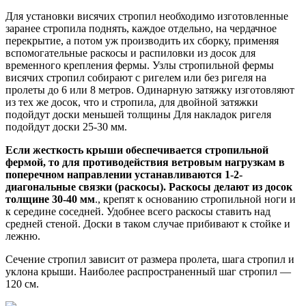
Для установки висячих стропил необходимо изготовленные
заранее стропила поднять, каждое отдельно, на чердачное
перекрытие, а потом уж производить их сборку, применяя
вспомогательные раскосы и распиловки из досок для
временного крепления фермы. Узлы стропильной фермы
висячих стропил собирают с ригелем или без ригеля на
пролеты до 6 или 8 метров. Одинарную затяжку изготовляют
из тех же досок, что и стропила, для двойной затяжки
подойдут доски меньшей толщины Для накладок ригеля
подойдут доски 25-30 мм.
Если жесткость крыши обеспечивается стропильной
фермой, то для противодействия ветровым нагрузкам в
поперечном направлении устанавливаются 1-2-
диагональные связки (раскосы). Раскосы делают из досок
толщине 30-40 мм
., крепят к основанию стропильной ноги и
к середине соседней. Удобнее всего раскосы ставить над
средней стеной. Доски в таком случае прибивают к стойке и
лежню.
Сечение стропил зависит от размера пролета, шага стропил и
уклона крыши. Наиболее распространенный шаг стропил —
120 см.