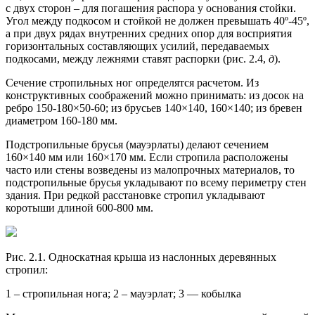
с двух сторон – для погашения распора у основания стойки.
Угол между подкосом и стойкой не должен превышать 40º-45º,
а при двух рядах внутренних средних опор для восприятия
горизонтальных составляющих усилий, передаваемых
подкосами, между лежнями ставят распорки (рис. 2.4,
д
).
Сечение стропильных ног определятся расчетом. Из
конструктивных соображений можно принимать: из досок на
ребро 150-180×50-60; из брусьев 140×140, 160×140; из бревен
диаметром 160-180 мм.
Подстропильные брусья (мауэрлаты) делают сечением
160×140 мм или 160×170 мм. Если стропила расположены
часто или стены возведены из малопрочных материалов, то
подстропильные брусья укладывают по всему периметру стен
здания. При редкой расстановке стропил укладывают
коротыши длиной 600-800 мм.
Рис. 2.1. Односкатная крыша из наслонных деревянных
стропил:
1 – стропильная нога; 2 – мауэрлат; 3 — кобылка