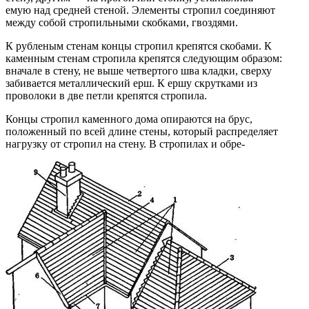
емую над средней стеной. Элементы стропил соединяют
между собой стропильными скобками, гвоздями.
К рубленым стенам концы стропил крепятся скоба­ми. К
каменным стенам стропила крепятся следующим образом:
вначале в стену, не выше четвертого шва клад­ки, сверху
забивается металлический ерш. К ершу скрут­ками из
проволоки в две петли крепятся стропила.
Концы стропил каменного дома опираются на брус,
положенный по всей длине стены, который распреде­ляет
нагрузку от стропил на стену. В стропилах и обре-