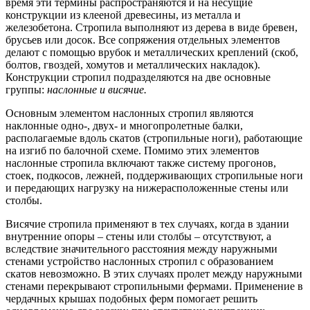
время эти термины распространяются и на несущие
конструкции из клееной древесины, из металла и
железобетона. Стропила выполняют из дерева в виде бревен,
брусьев или досок. Все сопряжения отдельных элементов
делают с помощью врубок и металлических креплений (скоб,
болтов, гвоздей, хомутов и металлических накладок).
Конструкции стропил подразделяются на две основные
группы:
наслонные и висячие.
Основным элементом наслонных стропил являются
наклонные одно-, двух- и многопролетные балки,
располагаемые вдоль скатов (стропильные ноги), работающие
на изгиб по балочной схеме. Помимо этих элементов
наслонные стропила включают также систему прогонов,
стоек, подкосов, лежней, поддерживающих стропильные ноги
и передающих нагрузку на нижерасположенные стены или
столбы.
Висячие стропила применяют в тех случаях, когда в здании
внутренние опоры – стены или столбы – отсутствуют, а
вследствие значительного расстояния между наружными
стенами устройство наслонных стропил с образованием
скатов невозможно. В этих случаях пролет между наружными
стенами перекрывают стропильными фермами. Применение в
чердачных крышах подобных ферм помогает решить