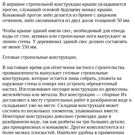
В вершине стропильной конструкции крыши укладывается
прогон, служащий основой будущему коньку крыши.
Коньковый прогон либо делается из бревен с широким
сечением, либо сколачивается из двух досок толщиной 50 мм.
Чтобы крыши зданий имели свес, необходимый для отвода
воды от стен, затяжки или стропильные ноги выпускают за
линию стены. У деревянных зданий свес должен составлять
не менее 550 мм.
Готовые стропильные конструкции.
В настоящее время для облегчения частного строительства
промышленность выпускает готовые стропильные
конструкции, которые остается лишь собрать, уложить на
наружные стены и поверх них устроить обрешеточный
настил. Изготавливают несущие конструкции из древесины,
железобетона или металла. Все конструкции — сборные Их
доставляют к месту строительных работ в разобранном виде и
складывают уже на месте. Складная конструкция может
состоять из нескольких элементов, упакованных вместе.
Некоторые конструкции довольно громоздки даже в
разобранном виде, так как разбиты на три больших детали;
два прикарнизных и коньковую. Другие комплектуются из
более мелких плоскостей. Наиболее удобны в применении