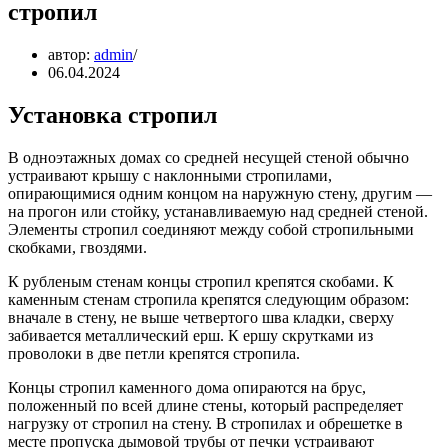
стропил
автор:
admin
06.04.2024
Установка стропил
В одноэтажных домах со средней несущей стеной обычно
устраивают крышу с наклонными стропилами,
опирающимися одним концом на наружную стену, другим —
на прогон или стойку, устанавливаемую над средней стеной.
Элементы стропил соединяют между собой стропильными
скобками, гвоздями.
К рубленым стенам концы стропил крепятся скобами. К
каменным стенам стропила крепятся следующим образом:
вначале в стену, не выше четвертого шва кладки, сверху
забивается металлический ерш. К ершу скрутками из
проволоки в две петли крепятся стропила.
Концы стропил каменного дома опираются на брус,
положенный по всей длине стены, который распределяет
нагрузку от стропил на стену. В стропилах и обрешетке в
месте пропуска дымовой трубы от печки устраивают