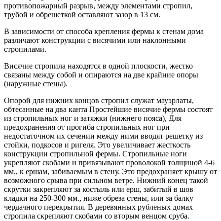
противопожарный разрыв, между элементами стропил,
трубой и обрешеткой оставляют зазор в 13 см.
В зависимости от способа крепления фермы к стенам дома
различают конструкции с висячими или наклонными
стропилами.
Висячие стропила находятся в одной плоскости, жестко
связаны между собой и опираются на две крайние опоры
(наружные стены).
Опорой для нижних концов стропил служат мауэрлаты,
обтесанные на два канта Простейшие висячие фермы состоят
из стропильных ног и затяжки (нижнего пояса), Для
предохранения от прогиба стропильных ног при
недостаточном их сечении между ними вводят решетку из
стойки, подкосов и ригеля. Это увеличивает жесткость
конструкции стропильной фермы. Стропильные ноги
укрепляют скобами и привязывают проволокой толщиной 4-6
мм., к ершам, забиваемым в стену. Это предохраняет крышу от
возможного срыва при сильном ветре. Нижний конец такой
скрутки закрепляют за костыль или ерш, забитый в шов
кладки на 250-300 мм., ниже обреза стены, или за балку
чердачного перекрытия. В деревянных рубленых домах
стропила скрепляют скобами со вторым венцом сруба.