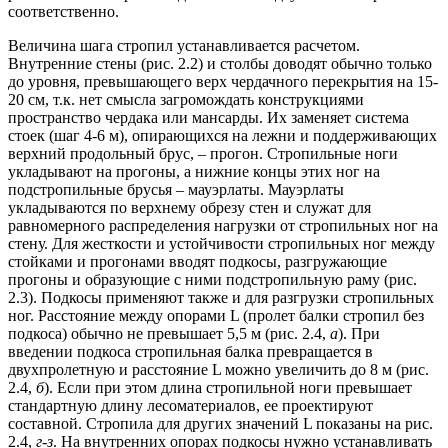
соответственно.
Величина шага стропил устанавливается расчетом.
Внутренние стены (рис. 2.2) и столбы доводят обычно только
до уровня, превышающего верх чердачного перекрытия на 15-
20 см, т.к. нет смысла загромождать конструкциями
пространство чердака или мансарды. Их заменяет система
стоек (шаг 4-6 м), опирающихся на лежни и поддерживающих
верхний продольный брус, – прогон. Стропильные ноги
укладывают на прогоны, а нижние концы этих ног на
подстропильные брусья – мауэрлаты. Мауэрлаты
укладываются по верхнему обрезу стен и служат для
равномерного распределения нагрузки от стропильных ног на
стену. Для жесткости и устойчивости стропильных ног между
стойками и прогонами вводят подкосы, разгружающие
прогоны и образующие с ними подстропильную раму (рис.
2.3). Подкосы применяют также и для разгрузки стропильных
ног. Расстояние между опорами L (пролет балки стропил без
подкоса) обычно не превышает 5,5 м (рис. 2.4,
а
). При
введении подкоса стропильная балка превращается в
двухпролетную и расстояние L можно увеличить до 8 м (рис.
2.4,
б
). Если при этом длина стропильной ноги превышает
стандартную длину лесоматериалов, ее проектируют
составной. Стропила для других значений L показаны на рис.
2.4,
г-з
. На внутренних опорах подкосы нужно устанавливать