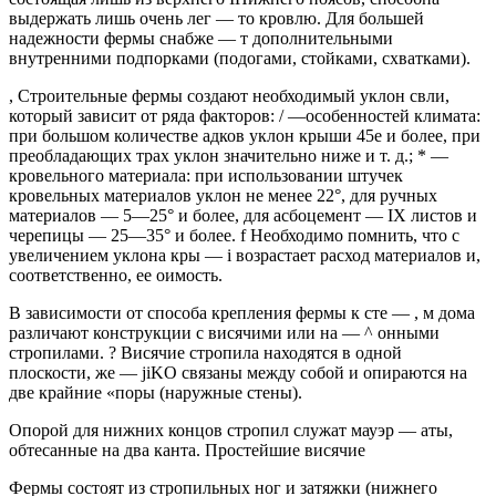
выдержать лишь очень лег — то кровлю. Для большей
надежности фермы снабже — т дополнительными
внутренними подпорками (под­огами, стойками, схватками).
, Строительные фермы создают необходимый уклон свли,
который зависит от ряда факторов: / —особенностей климата:
при большом количестве адков уклон крыши 45е и более, при
преобладающих трах уклон значительно ниже и т. д.; * —
кровельного материала: при использовании штуч­ек
кровельных материалов уклон не менее 22°, для ру­чных
материалов — 5—25° и более, для асбоцемент — IX листов и
черепицы — 25—35° и более. f Необходимо помнить, что с
увеличением уклона кры — i возрастает расход материалов и,
соответственно, ее оимость.
В зависимости от способа крепления фермы к сте — , м дома
различают конструкции с висячими или на — ^ онными
стропилами. ? Висячие стропила находятся в одной
плоскости, же — jiKO связаны между собой и опираются на
две крайние «поры (наружные стены).
Опорой для нижних концов стропил служат мауэр — аты,
обтесанные на два канта. Простейшие висячие
Фермы состоят из стропильных ног и затяжки (нижнего