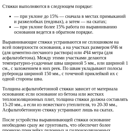
Стяжки выполняются в следующем порядке:
— при уклоне до 15% — сначала в местах примыканий
и разжелобках (ендовах), а затем — на скатах;
— при уклоне более 15% работа по выравниванию
основания ведется в обратном порядке.
Выравнивающие стяжки устраиваются не сплошняком на
всей поверхности основания, а на участках размером 6Ч6 м
(для цементно-песчаного раствора) или 4Ч4 метра (для
асфальтобетона). Между этими участками делаются
температурно-усадочные швы шириной 5 мм., или шириной 1
см., с заложением в них реек. По швам укладывают полосы
рубероида шириной 150 мм., с точечной приклейкой их с
одной стороны шва.
Толщина асфальтобетонной стяжки зависит от материала
основания: если основание из бетона или жестких
теплоизоляционных плит, толщина стяжки должна составлять
15-20 мм., а если из нежесткого утеплителя, то 20-30 мм.,
Асфальтобетонную стяжку устраивают лишь на скатах.
После устройства выравнивающей стяжки основание
необходимо сразу же грунтовать, что обеспечит более
прочную приклейку рулонных и гидроизоляционных