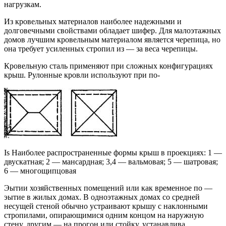
нагрузкам.
Из кровельных материалов наиболее надежными и
долговечными свойствами обладает шифер. Для ма­лоэтажных
домов лучшим кровельным материалом яв­ляется черепица, но
она требует усиленных стропил из — за веса черепицы.
Кровельную сталь применяют при сложных конфи­гурациях
крыш. Рулонные кровли используют при по-
Is Наиболее распространенные формы крыш в проекциях: 1 —
двускатная; 2 — мансардная; 3,4 — вальмовая; 5 — шатровая;
6 — многощипцовая
Эытии хозяйственных помещений или как временное по —
эытие в жилых домах. В одноэтажных домах со средней
несущей стеной обычно устраивают крышу с наклонны­ми
стропилами, опирающимися одним концом на наруж­ную
стену, другим — на прогон или стойку, устанавлива­