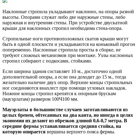
Наклонные стропила укладывают наклонно, на опоры разной
высоты. Опорами служат либо две наружные стены, либо
наружная и внутренняя стены. При устройстве двускатной
крыши для наклонных стропил необходима стена-опора.
Стропильные ноги противоположных скатов крыши могут
быть в одной плоскости и укладываются на коньковый прогон
попеременно. Наслонные стропила просты в сборке, не
требуют сложных механизмов при монтаже. Узлы наслонных
стропил собирают с подкосами, стойками.
Если ширина здания составляет 10 м., достаточно одной
дополнительной опоры, а если она доходит до 15 м., тогда
желательно наличие двух опор. Верхние концы стропильных
ног соединяются внахлест при помощи угловых накладок.
Нижние концы стропил крепятся к опорным брускам
(мауэрлатам) размером 100Ч100 мм.
Мауэрлаты в большинстве случаев заготавливаются из
целых бревен, обтесанных на два канта, но иногда в целях
экономии их делают из обрезков длиной 0,6-0,7 метра. В
середине фермы устанавливается средняя стойка, на
которую опирается
вершина верхнего пояса фермы.