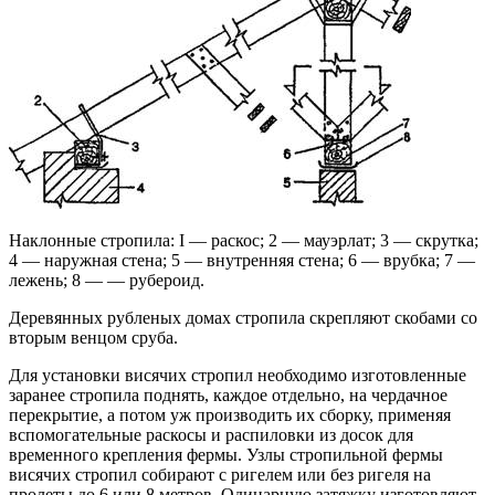
Наклонные стропила: I — раскос; 2 — мауэрлат; 3 — скрутка;
4 — наружная стена; 5 — внутренняя стена; 6 — врубка; 7 —
лежень; 8 — — рубероид.
Деревянных рубленых домах стропила скрепляют скоба­ми со
вторым венцом сруба.
Для установки висячих стропил необходимо изго­товленные
заранее стропила поднять, каждое отдельно, на чердачное
перекрытие, а потом уж производить их сборку, применяя
вспомогательные раскосы и распилов­ки из досок для
временного крепления фермы. Узлы стро­пильной фермы
висячих стропил собирают с ригелем или без ригеля на
пролеты до 6 или 8 метров. Одинар­ную затяжку изготовляют