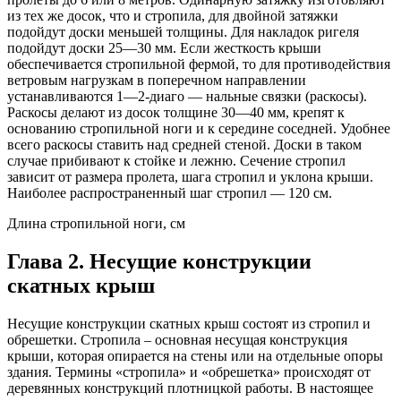
из тех же досок, что и стропи­ла, для двойной затяжки
подойдут доски меньшей тол­щины. Для накладок ригеля
подойдут доски 25—30 мм. Если жесткость крыши
обеспечивается стропильной фермой, то для противодействия
ветровым нагрузкам в поперечном направлении
устанавливаются 1—2-диаго — нальные связки (раскосы).
Раскосы делают из досок тол­щине 30—40 мм, крепят к
основанию стропильной ноги и к середине соседней. Удобнее
всего раскосы ставить над средней стеной. Доски в таком
случае прибивают к стойке и лежню. Сечение стропил
зависит от размера пролета, шага стропил и уклона крыши.
Наиболее рас­пространенный шаг стропил — 120 см.
Длина стропильной ноги, см
Глава 2. Несущие конструкции
скатных крыш
Несущие конструкции скатных крыш состоят из стропил и
обрешетки. Стропила – основная несущая конструкция
крыши, которая опирается на стены или на отдельные опоры
здания. Термины «стропила» и «обрешетка» происходят от
деревянных конструкций плотницкой работы. В настоящее