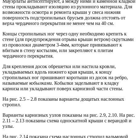
Мауэрлаты антисептируют, а между ними и каменной кладкой
стены прокладывают изоляцию из рулонного материала. Для
возможности осмотра и ремонта крыши у свеса нижняя
поверхность подстропильных брусьев должна отстоять от
верха чердачного перекрытия не менее чем на 40 см.
Концы стропильных ног через одну необходимо крепить к
стене (для предупреждения отрыва крыши ветром) скрутками
из проволоки диаметром 3-4мм, которые привязывают к
вбитым в стену костылям, или закрепляют к плитам
чердачного перекрытия.
Для крепления досок обрешетки или настила кровли,
укладываемых вдоль нижнего края крыши, к концу
стропильных ног пришивают коротыши из досок на ребро,
называемые
кобылками
. Кобылки заделывают в кладку
карниза или укладывают поверх карнизной части стены.
На рис. 2.5 – 2.8 показаны варианты дощатых наслонных
стропил.
Варианты карнизных узлов показаны на рис. 2.9, 2.10. На рис.
2.11 – 2.13 показаны схема односкатной крыши с верандой и
узлы.
На рис. 2.14 показана схема наслонных стропил вальмовой