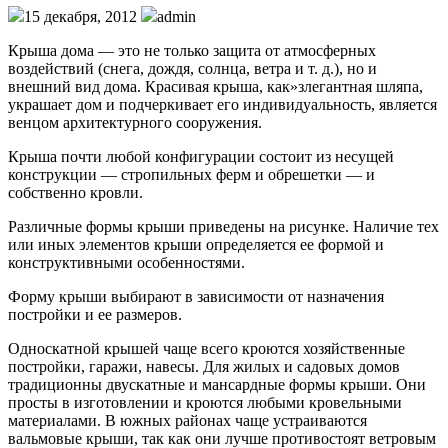
15 декабря, 2012
admin
Крыша дома — это не только защита от атмосфер­ных
воздействий (снега, дождя, солнца, ветра и т. д.), но и
внешний вид дома. Красивая крыша, как»злегантная шляпа,
украшает дом и подчеркивает его индивидуаль­ность, является
венцом архитектурного сооружения.
Крыша почти любой конфигурации состоит из несу­щей
конструкции — стропильных ферм и обрешетки — и
собственно кровли.
Различные формы крыши приведены на рисунке. На­личие тех
или иных элементов крыши определяется ее формой и
конструктивными особенностями.
Форму крыши выбирают в зависимости от назначе­ния
постройки и ее размеров.
Односкатной крышей чаще всего кроются хозяйствен­ные
постройки, гаражи, навесы. Для жилых и садовых домов
традиционны двускатные и мансардные формы крыши. Они
просты в изготовлении и кроются любыми кровельными
материалами. В южных районах чаще уст­раиваются
вальмовые крыши, так как они лучше проти­востоят ветровым