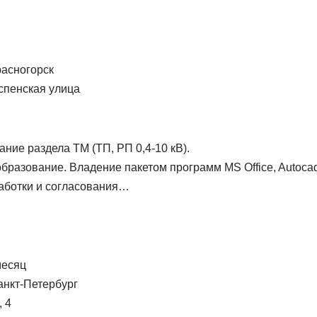
расногорск
спенская улица
ание раздела ТМ (ТП, РП 0,4-10 кВ).
разование. Владение пакетом программ MS Office, Autoca
аботки и согласования…
месяц
анкт-Петербург
 4