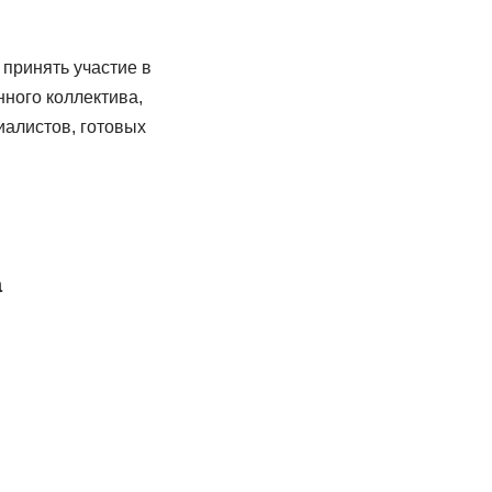
принять участие в
нного коллектива,
иалистов, готовых
а