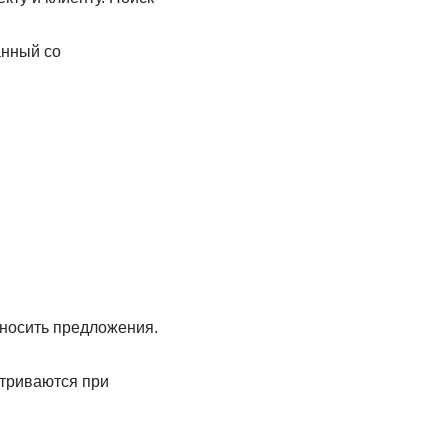
анный со
вносить предложения.
атриваются при