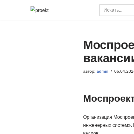
Перейти
к
содержимому
Моспрое
ваканси
автор:
admin
06.04.202
Моспроект
Организация Моспроект
инженерных систем». 
кадров.