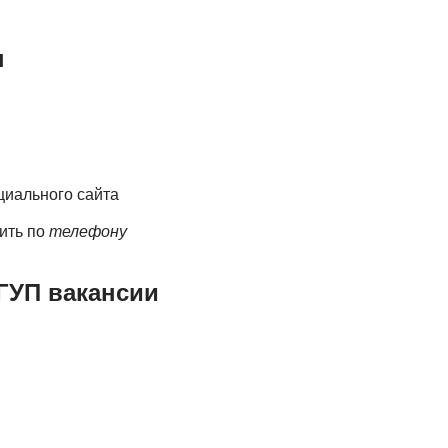
ы
иального сайта
ить по
телефону
 ГУП вакансии