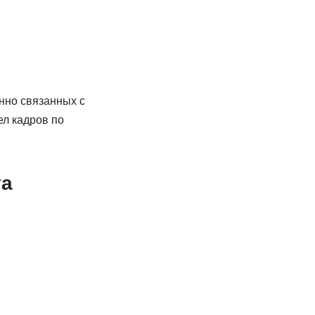
нно связанных с
ел кадров по
та