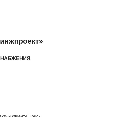
синжпроект»
СНАБЖЕНИЯ
кту и клиенту. Поиск