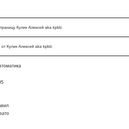
раницу Кулик Алексей aka kpblc
от Кулик Алексей aka kpblc
втоматика
05
авил
вато