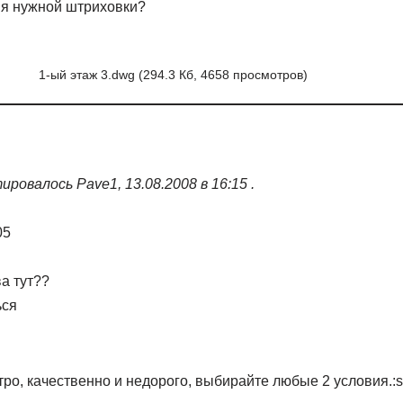
ия нужной штриховки?
1-ый этаж 3.dwg (294.3 Кб, 4658 просмотров)
ровалось Pave1, 13.08.2008 в 16:15 .
05
а тут??
ься
о, качественно и недорого, выбирайте любые 2 условия.:s