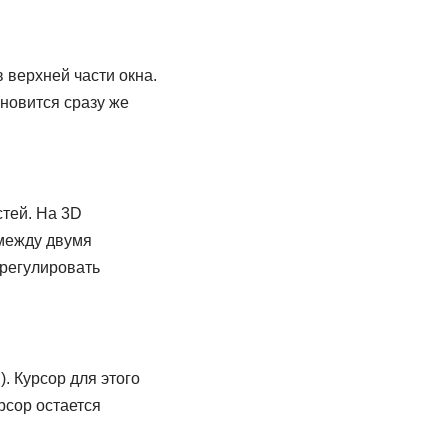
 верхней части окна.
новится сразу же
тей. На 3D
 между двумя
трегулировать
. Курсор для этого
рсор остается