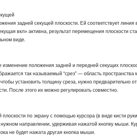
екущей
ения задней секущей плоскости. Ей соответствует линия в
екущая вкл» активна, результат перемещения плоскости ста
льном виде.
 изменение положения задней и передней секущих плоскос
бражается так называемый “срез” — область пространства
 чтобы установить толщину среза, нужно предварительно о
сти. После этого их можно регулировать совместно.
лоскости по экрану с помощью курсора (в виде кисти руки)
 нужном направлении, удерживая нажатой кнопку мыши. Ку
пока не будет нажата другая кнопка мыши.