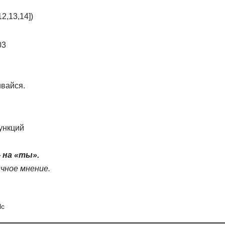
2,13,14])
03
ивайся.
ункций
 на «ты».
ичное мнение.
lc