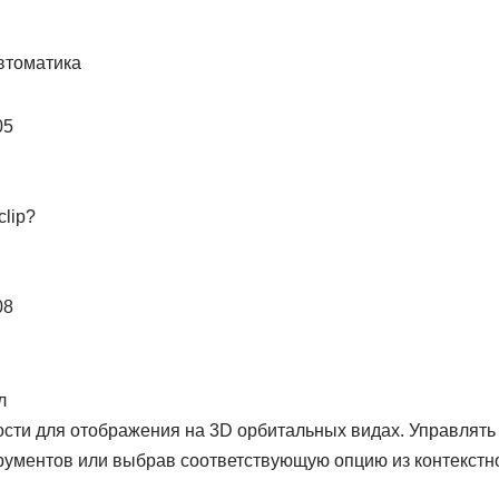
втоматика
05
clip?
08
л
ости для отображения на 3D орбитальных видах. Управлять
ументов или выбрав соответствующую опцию из контекстн