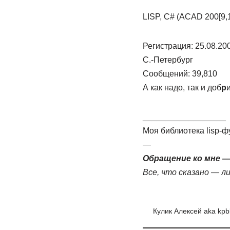
LISP, C# (ACAD 200[9,1
Регистрация: 25.08.20
С.-Петербург
Сообщений: 39,810
А как надо, так и доб
р
__________________
Моя библиотека lisp-ф
—
Обращение ко мне —
Все, что сказано — л
Кулик Алексей aka kpb