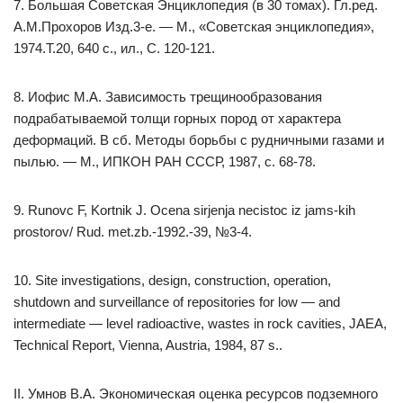
7. Большая Советская Энциклопедия (в 30 томах). Гл.ред.
А.М.Прохоров Изд.3-е. — М., «Советская энциклопедия»,
1974.Т.20, 640 с., ил., С. 120-121.
8. Иофис М.А. Зависимость трещинообразования
подрабатываемой толщи горных пород от характера
деформаций. В сб. Методы борьбы с рудничными газами и
пылью. — М., ИПКОН РАН СССР, 1987, с. 68-78.
9. Runovc F, Kortnik J. Ocena sirjenja necistoc iz jams-kih
prostorov/ Rud. met.zb.-1992.-39, №3-4.
10. Site investigations, design, construction, operation,
shutdown and surveillance of repositories for low — and
intermediate — level radioactive, wastes in rock cavities, JAEA,
Technical Report, Vienna, Austria, 1984, 87 s..
II. Умнов В.А. Экономическая оценка ресурсов подземного