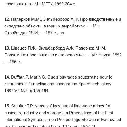
пространства.- М.: МГГУ, 1999-204 с.
12. Папернов М.М., Зильберборд А.Ф. Производственные и
складские объекты в горных выработках. — М.:
Стройиздат. 1984, — 187 с., ил.
13. Швецов П.Ф., Зильберборд А.Ф, Папернов М. М.
Подземное пространство и его освоение. — М.: Наука, 1992.
— 196 с.
14. Duffaut P, Marin G. Quels ouvrages souterrains pour le
zleme siecle Tunneling and undegraund Space technology
1987.V2,№2.pp155-164
15. Srauffer T.P. Kansas City’s use of limestone mines for
business, industry and storage.- In Proceedings of the First
International Symposium on Proceedings Storage in Excavated
Rock Caverns 1sr. Stockholm, 1977. pp. 167-171.