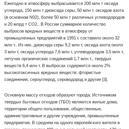
Ежегодно в атмосферу выбрасывается 200 млн т оксида
углерода, 150 млн т диоксида серы, 50 млн т. оксидов азота
(в основном N02), более 50 млн т различных углеводородов
и 20 млрд т СО2.. В России суммарное количество
выбросов вредных веществ в атмосферу от
промышленных предприятий в 1991 г. составило около 32
млн т.. Из них, диоксида серы 9,2 млн т, оксида азота около
3 млн т, оксида углерода 7,6 млн т, углеводородов 3,5 млн т,
летучих органических соединений 1,7 млн т., твердых
веществ 6,4 млн т. В выбросах содержится около 2%
высокотоксичных вредных веществ: фтористые
соединения, сероуглерод, сероводород и другие [3].
Основную массу отходов образуют города. Источником
твердых бытовых отходов (ТБО) являются жилые дома,
территории общего пользования, общественные,
административные и другие учреждения, промышленные
предприятия. В среднем на одного европейского жителя в