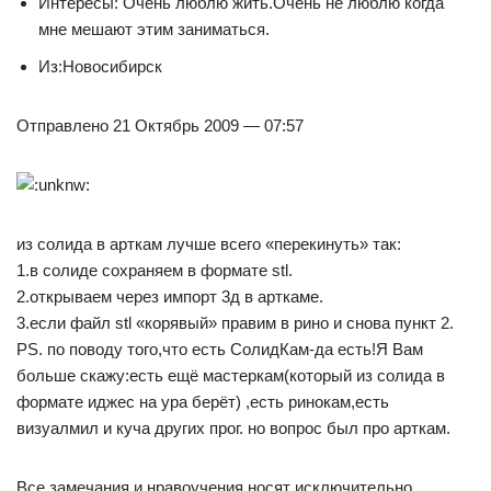
Интересы: Очень люблю жить.Очень не люблю когда
мне мешают этим заниматься.
Из:Новосибирск
Отправлено 21 Октябрь 2009 — 07:57
из солида в арткам лучше всего «перекинуть» так:
1.в солиде сохраняем в формате stl.
2.открываем через импорт 3д в арткаме.
3.если файл stl «корявый» правим в рино и снова пункт 2.
PS. по поводу того,что есть СолидКам-да есть!Я Вам
больше скажу:есть ещё мастеркам(который из солида в
формате иджес на ура берёт) ,есть ринокам,есть
визуалмил и куча других прог. но вопрос был про арткам.
Все замечания и нравоучения носят исключительно