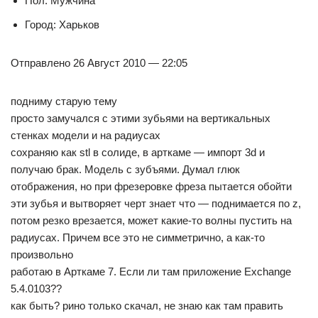
Пол: Мужчина
Город: Харьков
Отправлено 26 Август 2010 — 22:05
подниму старую тему
просто замучался с этими зубьями на вертикальных
стенках модели и на радиусах
сохраняю как stl в солиде, в арткаме — импорт 3d и
получаю брак. Модель с зубъями. Думал глюк
отображения, но при фрезеровке фреза пытается обойти
эти зубья и вытворяет черт знает что — поднимается по z,
потом резко врезается, может какие-то волны пустить на
радиусах. Причем все это не симметрично, а как-то
произвольно
работаю в Арткаме 7. Если ли там приложение Exchange
5.4.0103??
как быть? рино только скачал, не знаю как там править