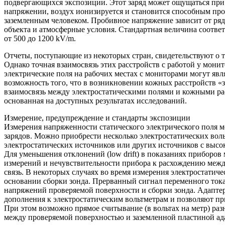
подвергающихся экспозиции. Этот заряд может ощущаться при 
напряжении, воздух ионизируется и становится способным про
заземленным человеком. Пробивное напряжение зависит от ряда
объекта и атмосферные условия. Стандартная величина соотве
от 500 до 1200 kV/m.
Отчеты, поступающие из некоторых стран, свидетельствуют о т
Однако точная взаимосвязь этих расстройств с работой у мони
электрические поля на рабочих местах с мониторами могут яв
возможность того, что в возникновении кожных расстройств «з
взаимосвязь между электростатическими полями и кожными рас
основанная на доступных результатах исследований.
Измерение, предупреждение и стандарты экспозиции
Измерения напряженности статического электрического поля 
зарядов. Можно приобрести несколько электростатических вол
электростатических источников или других источников с высо
Для уменьшения отклонений (low drift) в показаниях приборов
измерений и нечувствительности прибора к расхождению меж
связь. В некоторых случаях во время измерения электростатиче
основании сборки зонда. Прерванный сигнал переменного ток
напряжений проверяемой поверхности и сборки зонда. Адаптеры 
дополнения к электростатическим вольтметрам и позволяют пр
При этом возможно прямое считывание (в вольтах на метр) ра
между проверяемой поверхностью и заземленной пластиной ад