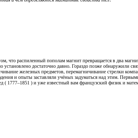
гом, что распиленный пополам магнит превращается в два магнит
о установлено достаточно давно. Гораздо позже обнаружили свя
чивание железных предметов, перемагничивание стрелки компа
юдения и опыты заставляли учёных задуматься над этим. Первым
ед ( 1777–1851 ) и уже известный вам французский физик и мате