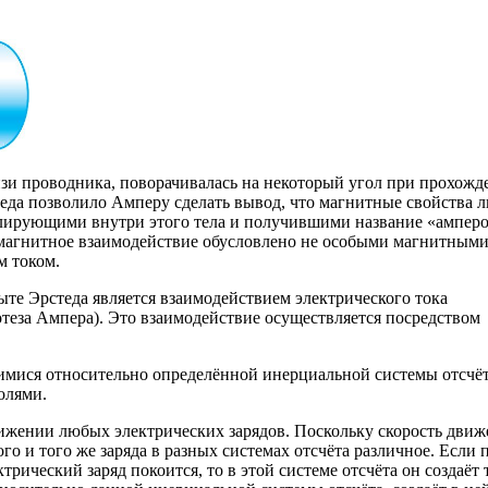
изи проводника, поворачивалась на некоторый угол при прохожд
стеда позволило Амперу сделать вывод, что магнитные свойства 
улирующими внутри этого тела и получившими название «ампер
то магнитное взаимодействие обусловлено не особыми магнитным
м током.
ыте Эрстеда является взаимодействием электрического тока
теза Ампера). Это взаимодействие осуществляется посредством
имися относительно определённой инерциальной системы отсчё
олями.
вижении любых электрических зарядов. Поскольку скорость движ
го и того же заряда в разных системах отсчёта различное. Если 
ический заряд покоится, то в этой системе отсчёта он создаёт 