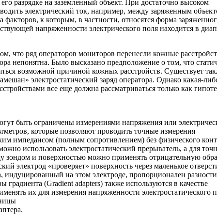
его разрядке на заземленный объект. При достаточно высоком
водить электрический ток, например, между заряженным объект
 факторов, к которым, в частности, относятся форма заряженно
тствующей напряженности электрического поля находится в диап
ом, что ряд операторов мониторов перенесли кожные расстройст
тора непонятна. Было высказано предположение о том, что стати
ляться возможной причиной кожных расстройств. Существует та
амешан» электростатический заряд оператора. Однако какая-либ
стройствами все еще должна рассматриваться только как гипоте
могут быть ограничены измерениями напряжения или электричес
ьтметров, которые позволяют проводить точные измерения
ким импедансом (полным сопротивлением) без физического конт
 можно использовать электростатический прерыватель, а для точ
ду зондом и поверхностью можно применять отрицательную обр
ский электрод «проверяет» поверхность через маленькое отверст
а, индуцированный на этом электроде, пропорционален разности
градиента (Gradient adapters) также используются в качестве
именять их для измерения напряженности электростатического п
зницы
аптера.