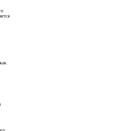
го
яется
как
и
ого