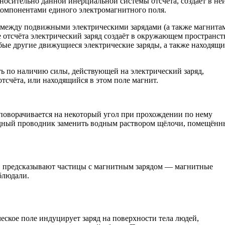
носительно данной инерциальной системы отсчёта, создаёт в не
 компонентами единого электромагнитного поля.
 между подвижными электрическими зарядами (а также магнитам
отсчёта электрический заряд создаёт в окружающем пространст
бые другие движущиеся электрические заряды, а также находящи
ь по наличию силы, действующей на электрический заряд,
счёта, или находящийся в этом поле магнит.
поворачивается на некоторый угол при прохождении по нему
 медный проводник заменить водным раствором щёлочи, помещённ
т, предсказывают частицы с магнитным зарядом — магнитные
блюдали.
еское поле индуцирует заряд на поверхности тела людей,