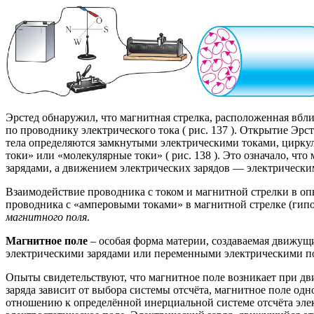
Эрстед обнаружил, что магнитная стрелка, расположенная вбл
по проводнику электрического тока ( рис. 137 ). Открытие Эр
тела определяются замкнутыми электрическими токами, цирк
токи» или «молекулярные токи» ( рис. 138 ). Это означало, ч
зарядами, а движением электрических зарядов — электрически
Взаимодействие проводника с током и магнитной стрелки в оп
проводника с «амперовыми токами» в магнитной стрелке (гипо
магнитного поля
.
Магнитное поле
– особая форма материи, создаваемая движущ
электрическими зарядами или переменными электрическими п
Опыты свидетельствуют, что магнитное поле возникает при д
заряда зависит от выбора системы отсчёта, магнитное поле одно
отношению к определённой инерциальной системе отсчёта электр