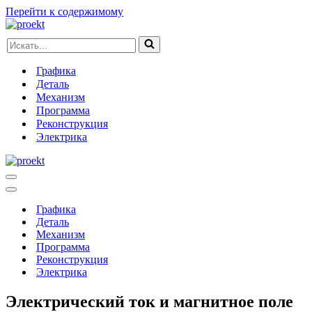
Перейти к содержимому
Искать...
Графика
Деталь
Механизм
Программа
Реконструкция
Электрика
Меню
навигации
Меню
навигации
Графика
Деталь
Механизм
Программа
Реконструкция
Электрика
Электрический ток и магнитное поле