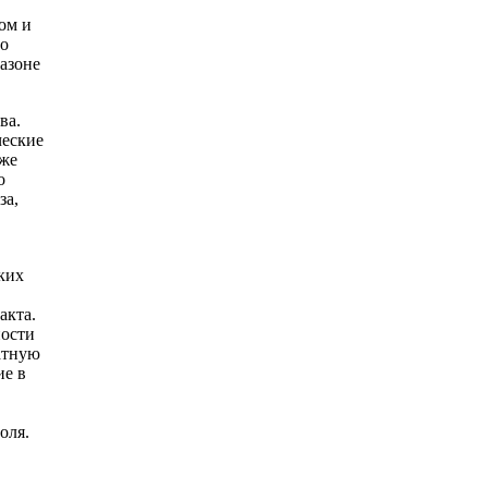
ом и
го
азоне
ва.
ческие
кже
о
за,
ких
акта.
ности
атную
ие в
оля.