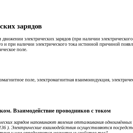
ских зарядов
 движении электрических зарядов (при наличии электрического
что и при наличии электрического тока истинной причиной появ
ическое поле.
ромагнитное поле, электромагнитная взаимоиндукция, электриче
оком. Взаимодействие проводников с током
ческих зарядов напоминают явления отталкивания одноимённых
136 ). Электрические взаимодействия осуществляются посредст
ствия и чем определяются магнитные свойства тел?