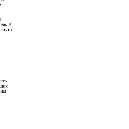
о
и
оля. В
игнуто
есть
ющих
ким