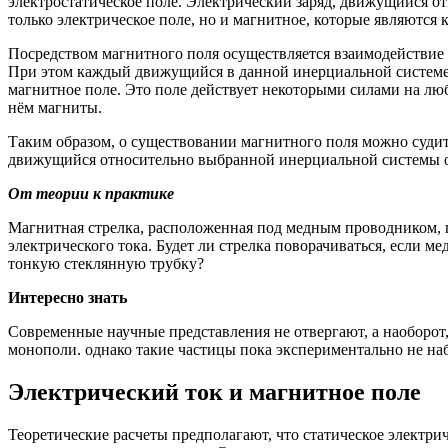
электростатическое поле. Электрический заряд, движущийся от
только электрическое поле, но и магнитное, которые являются
Посредством магнитного поля осуществляется взаимодействие
При этом каждый движущийся в данной инерциальной системе 
магнитное поле. Это поле действует некоторыми силами на лю
нём магниты.
Таким образом, о существовании магнитного поля можно судит
движущийся относительно выбранной инерциальной системы от
От теории к практике
Магнитная стрелка, расположенная под медным проводником, 
электрического тока. Будет ли стрелка поворачиваться, если
тонкую стеклянную трубку?
Интересно знать
Современные научные представления не отвергают, а наоборо
монополи. однако такие частицы пока экспериментально не на
Электрический ток и магнитное поле
Теоретические расчеты предполагают, что статическое электрич