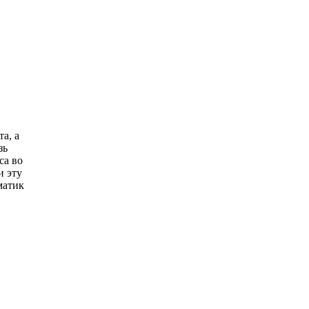
а, а
зь
са во
и эту
матик