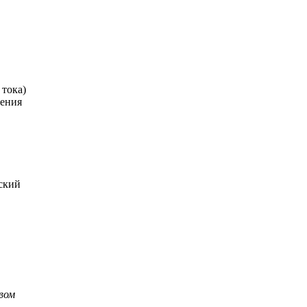
 тока)
ления
ский
вом