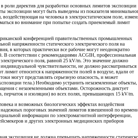
 в роли директив для разработки основных лимитов экспозиции
иты экспозиции могут быть выведены из показателя минимально
 воздействующая на человека в электростатическом поле, измен
иматься во внимание при попытке создать приемлемый лимит
ериканской конференцией правительственных промышленных
льной напряженности статического электрического поля на
вия, в которых практически все рабочие могут неоднократно
ий. В соответствии с рекомендациями ACGIH, профессиональная
электрического поля, равной 25 kV/m. Это значение должно
за индивидуальной чувствительности, не должно рассматриваться 
т лимит относится к напряженности полей в воздухе, вдали от
токи могут представлять серьезную опасность, и может
экспозиции тела.) Необходимо устранить незаземленные объекты,
ащения с незаземленными объектами. Осторожность диктует
, перчаток и изоляции) во всех полях, превышающих 15 kV/m.
овека и возможных биологических эффектах воздействия
ки надежных пороговых значений лимитов взвешенной по времен
специальной информации по электромагнитной интерференции,
пейсмекеров и других электронных медицинских приборов
ьная экспозиция не должна превышать напряженности статическ