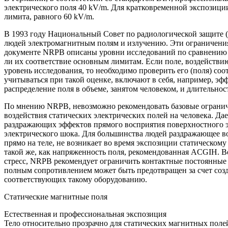
электрического поля 40 kV/m. Для кратковременной экспозиции
лимита, равного 60 kV/m.
В 1993 году Национальный Совет по радиологической защите 
людей электромагнитным полям и излучению. Эти ограничения 
документе NRPB описаны уровни исследований по сравнению з
ли их соответствие основным лимитам. Если поле, воздействи
уровень исследования, то необходимо проверить его (поля) со
учитываться при такой оценке, включают в себя, например, эф
распределение поля в объеме, занятом человеком, и длительнос
По мнению NRPB, невозможно рекомендовать базовые огранич
воздействия статических электрических полей на человека. Д
раздражающих эффектов прямого восприятия поверхностного э
электрического шока. Для большинства людей раздражающее в
прямо на теле, не возникает во время экспозиции статическом
такой же, как напряженность поля, рекомендованная ACGIH. 
стресс, NRPB рекомендует ограничить контактные постоянные 
полным сопротивлением может быть предотвращен за счет созд
соответствующих такому оборудованию.
Статические магнитные поля
Естественная и профессиональная экспозиция
Тело относительно прозрачно для статических магнитных поле