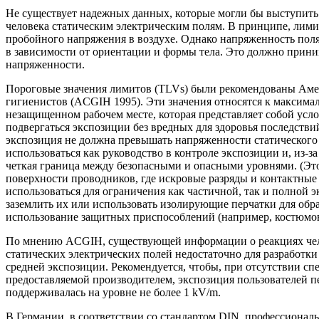
Не существует надежных данных, которые могли бы выступить
человека статическим электрическим полям. В принципе, лим
пробойного напряжения в воздухе. Однако напряженность поля,
в зависимости от ориентации и формы тела. Это должно прин
напряженности.
Пороговые значения лимитов (TLVs) были рекомендованы Ам
гигиенистов (ACGIH 1995). Эти значения относятся к максима
незащищенном рабочем месте, которая представляет собой усло
подвергаться экспозиции без вредных для здоровья последств
экспозиция не должна превышать напряженности статического 
использоваться как руководство в контроле экспозиции и, из-
четкая граница между безопасными и опасными уровнями. (Это
поверхности проводников, где искровые разряды и контактные 
использоваться для ограничения как частичной, так и полной 
заземлить их или использовать изолирующие перчатки для обр
использование защитных приспособлений (например, костюмов
По мнению ACGIH, существующей информации о реакциях чел
статических электрических полей недостаточно для разработ
средней экспозиции. Рекомендуется, чтобы, при отсутствии 
предоставляемой производителем, экспозиция пользователей 
поддерживалась на уровне не более 1 kV/m.
В Германии, в соответствии со стандартом DIN, профессионал