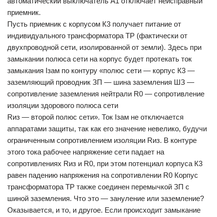
автоматический выключатель А1 отключает неисправный
приемник.
Пусть приемник с корпусом К3 получает питание от
индивидуального трансформатора ТР (фактически от
двухпроводной сети, изолированной от земли). Здесь при
замыкании полюса сети на корпус будет протекать ток
замыкания Iзам по контуру «полюс сети — корпус К3 —
заземляющий проводник ЗП — шина заземления ШЗ —
сопротивление заземления нейтрали R0 — сопротивление
изоляции здорового полюса сети
Rиз — второй полюс сети». Ток Iзам не отключается
аппаратами защиты, так как его значение невелико, будучи
ограниченным сопротивлением изоляции Rиз. В контуре
этого тока рабочее напряжение сети падает на
сопротивлениях Rиз и R0, при этом потенциал корпуса К3
равен падению напряжения на сопротивлении R0 Корпус
трансформатора ТР также соединен перемычкой ЗП с
шиной заземления. Что это — зануление или заземление?
Оказывается, и то, и другое. Если происходит замыкание