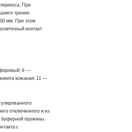
перекоса. При
шнего трения
00 мм. При этом
розеточный контакт
рфоровый; 6 —
анжета кожаная: 11 —
гулированного
его отключенного и из
й буферной пружины.
нтакта с