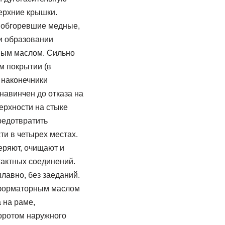
ерхние крышки.
 обгоревшие медные,
и образовании
ным маслом. Сильно
м покрытии (в
 наконечники
навинчен до отказа на
ерхности на стыке
редотвратить
и в четырех местах.
еряют, очищают и
тактных соединений.
лавно, без заеданий.
сформаторным маслом
 на раме,
оротом наружного