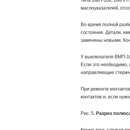
типа ВМП-10К, ВМПП-1
маслоуказателей, отс
Во время полной разбо
состояние. Детали, и
заменены новыми. Кон
У выключателя ВМП-10
Если это необходимо, 
направляющие стержни
При ремонте контакто
контактов и, если нуж
Рис. 5.
Разрез полюс
Кроме того, следует 