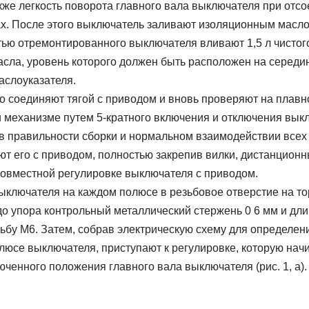
кже легкость поворота главного вала выключателя при отс
. После этого выключатель заливают изоляционным маслом
ью отремонтированного выключателя вливают 1,5 л чистого
сла, уровень которого должен быть расположен на середи
аслоуказателя.
 соединяют тягой с приводом и вновь проверяют на плавно
 и механизме путем 5-кратного включения и отключения вы
в правильности сборки и нормальном взаимодействии всех
т его с приводом, полностью закрепив вилки, дистанционн
 совместной регулировке выключателя с приводом.
ыключателя на каждом полюсе в резьбовое отверстие на т
о упора контрольный металлический стержень 0 6 мм и дли
ьбу М6. Затем, собрав электрическую схему для определен
люсе выключателя, приступают к регулировке, которую начи
енного положения главного вала выключателя (рис. 1, а).