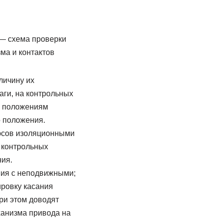
— схема проверки
ма и контактов
личину их
аги, на контрольных
м положениям
о положения.
юсов изоляционными
а контрольных
ния.
ния с неподвижными;
ировку касания
При этом доводят
ханизма привода на