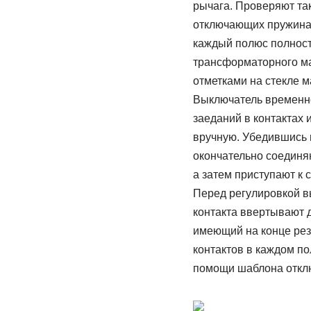
рычага. Проверяют та
отключающих пружинах
каждый полюс полност
трансформаторного ма
отметками на стекле м
Выключатель временно
заеданий в контактах
вручную. Убедившись 
окончательно соединяю
а затем приступают к
Перед регулировкой в
контакта ввертывают д
имеющий на конце рез
контактов в каждом по
помощи шаблона отключ