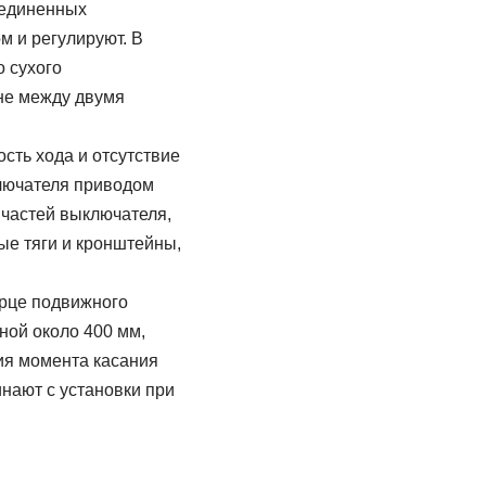
оединенных
 и регулируют. В
 сухого
не между двумя
сть хода и отсутствие
ключателя приводом
 частей выключателя,
ые тяги и кронштейны,
орце подвижного
ной около 400 мм,
ия момента касания
нают с установки при