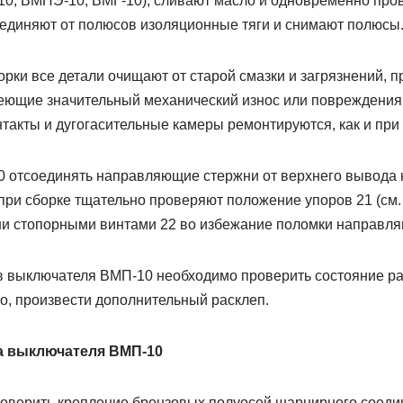
0, ВМПЭ-10, ВМГ-10), сливают масло и одновременно про
оединяют от полюсов изоляционные тяги и снимают полюсы
рки все детали очищают от старой смазки и загрязнений, 
меющие значительный механический износ или повреждения
такты и дугогасительные камеры ремонтируются, как и при
 отсоединять направляющие стержни от верхнего вывода 
при сборке тщательно проверяют положение упоров 21 (см. 
 стопорными винтами 22 во избежание поломки направля
в выключателя ВМП-10 необходимо проверить состояние ра
но, произвести дополнительный расклеп.
а выключателя ВМП-10
проверить крепление бронзовых полуосей шарнирного соеди