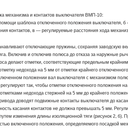
вка механизма и контактов выключателя ВМП-10:
помощи шаблона отключенного положения выключателя, б 
ния контактов, в — регулируемые расстояния хода механиз
анавливают отключающие пружины, сохраняя заводскую ве
га. Включив и отключив полюса до отказа за наружные рыч
юса делают отметки, соответствующие предельным крайни
тметку недохода на 5 мм от отметки крайнего отключенног
тключенном положении вал выключателя с механизмом пол
 регулируют так, чтобы отметки отключенного положения н
 отметками недохода стержней на 5 мм до крайнего положе
ивода доводят подвижные контакты выключателя до каса
ность касания контактов не должна превышать 5 мм. Регул
путем изменения длины изоляционной тяги (рисунок 2, б). 
стью включенного положения, определяемого посадкой ме