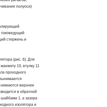
чивания полуоси)
золирующей
и токоведущий
щий стержень и
тора (рис. 6). Для
манжету 10, втулку 11
зла проходного
 вынимаются
 Снимаются верхнее
изводится в обратной
 шайбами 1, а зазора
ходного изолятора и