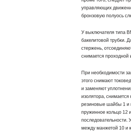
управляющих движение
бронзовую полуось сле
У выключателя типа В
бакелитовой трубки. 
стержень, отсоединяют
снимается проходной 
При необходимости зам
этого снимают токовед
и заменяют уплотнени
изолятора, снимается
резиновые шайбы 1 и 
пружинное кольцо 12 и
последовательности. 
между манжетой 10 и 