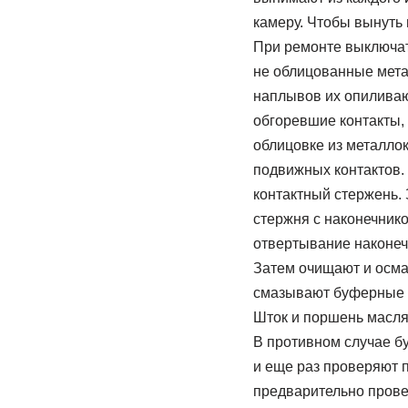
камеру. Чтобы вынуть
При ремонте выключат
не облицованные мета
наплывов их опиливаю
обгоревшие контакты, 
облицовке из металло
подвижных контактов. 
контактный стержень. 
стержня с наконечник
отвертывание наконеч
Затем очищают и осма
смазывают буферные у
Шток и поршень масля
В противном случае б
и еще раз проверяют 
предварительно прове