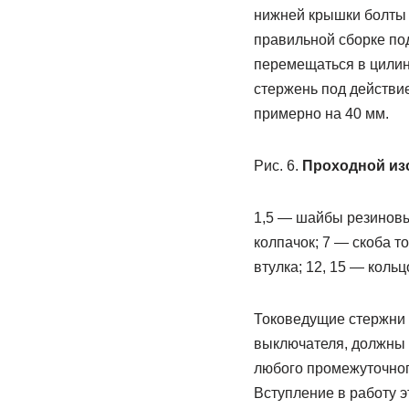
нижней крышки болты с
правильной сборке по
перемещаться в цилинд
стержень под действи
примерно на 40 мм.
Рис. 6.
Проходной из
1,5 — шайбы резиновы
колпачок; 7 — скоба т
втулка; 12, 15 — коль
Токоведущие стержни 
выключателя, должны с
любого промежуточног
Вступление в работу э