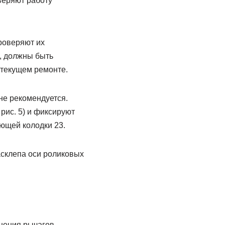
веряют работу
.
проверяют их
, должны быть
 текущем ремонте.
не рекомендуется.
рис. 5) и фиксируют
ющей колодки 23.
склепа оси роликовых
нения рычагов,