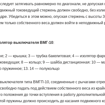
ледует затягивать равномерно по диагонали, не допуская 
движный токоведущий стержень должен свободно, без изли
ре. Убедиться в этом можно, опуская стержень с высоты 3
ем только собственного веса должен войти в неподвижный 
олятор выключателя ВМГ-10
:
е; 2 — крышка; 3 — трубка бакелитовая; 4 — изолятор фа
оковедущая; 8 — кольцо; 9 — шайба дистанционная: 10 — м
цо пружинное; 13. 14 — полукольцо
выключателя типа ВМГП-10, соединенные с рычагами отре
вободно падать под действием собственного веса из крайн
о положения до точки вступления в работу дополнительно
той пружины должно происходить до касания подвижного ко