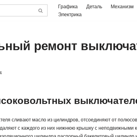
Графика
Деталь
Механизм
Электрика
ьный ремонт выключа
4
ысоковольтных выключател
теля сливают масло из цилиндров, отсоединяют от полюсов
 удаляют с каждого из них нижнюю крышку с неподвижными 
изоляционного цилиндра распорный бакелитовый цилиндр и