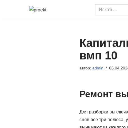
Перейти
к
содержимому
Капитал
вмп 10
автор:
admin
06.04.202
Ремонт в
Для разборки выключа
сняв все три полюса,
вынимают из каждого 