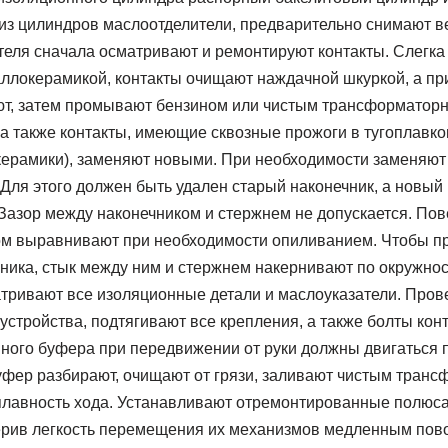
 из цилиндров маслоотделители, предварительно снимают в
еля сначала осматривают и ремонтируют контакты. Слегка
ллокерамикой, контакты очищают наждачной шкуркой, а пр
т, затем промывают бензином или чистым трансформатор
а также контакты, имеющие сквозные прожоги в тугоплавко
керамики), заменяют новыми. При необходимости заменяют
Для этого должен быть удален старый наконечник, а новый 
Зазор между наконечником и стержнем не допускается. Пов
ом выравнивают при необходимости опиливанием. Чтобы п
ника, стык между ним и стержнем накернивают по окружност
тривают все изоляционные детали и маслоуказатели. Пров
стройства, подтягивают все крепления, а также болты кон
ного буфера при передвижении от руки должны двигаться п
уфер разбирают, очищают от грязи, заливают чистым тран
плавность хода. Устанавливают отремонтированные полюса
рив легкость перемещения их механизмов медленным пов