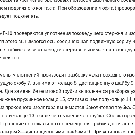
м подвижного контакта. При образовании люфта (провора
дует подклепать.
МГ-10 проверяются уплотнения токоведущего стержня и и
Для этого вынимается ось, соединяющая подвижную серьгу 
ся гибкие связи от колодки стержня, вынимается токоведу
изолятор.
ены уплотнений производят разборку узла проходного изоля
ущую скобу 7, вынимают кольцо 8, дистанционную шайбу 9, 
я. Для замены бакелитовой трубки выполняется разборка у
 нижнее пружинное кольцо 15, стягивающее полукольцо 14,
из проходного изолятора вынимается бакелитовая трубка.
 полукольцо 13, после чего заменяется трубка. Сборка про
Устранение вертикального перемещения трубки достигается
кольцом 8—дистанционными шайбами 9. При установке про