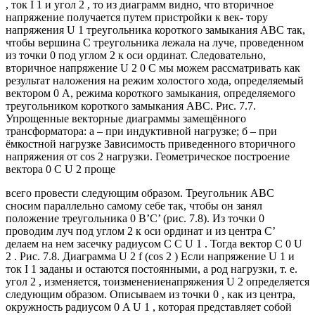
, ток I 1 и угол 2 , то из диаграмм видно, что вторичное
напряжение получается путем пристройки к век- тору
напряжения U 1 треугольника короткого замыкания ABC так,
чтобы вершина С треугольника лежала на луче, проведенном
из точки 0 под углом 2 к оси ординат. Следовательно,
вторичное напряжение U 2 0 C мы можем рассматривать как
результат наложения на режим холостого хода, определяемый
вектором 0 А, режима короткого замыкания, определяемого
треугольником короткого замыкания ABC. Рис. 7.7.
Упрощенные векторные диаграммы замещённого
трансформатора: a – при индуктивной нагрузке; б – при
ёмкостной нагрузке Зависимость приведенного вторичного
напряжения от cos 2 нагрузки. Геометрическое построение
вектора 0 C U 2 проще
всего провести следующим образом. Треугольник ABC
сносим параллельно самому себе так, чтобы он занял
положение треугольника 0 В’С’ (рис. 7.8). Из точки 0
проводим луч под углом 2 к оси ординат и из центра С’
делаем на нем засечку радиусом C C U 1 . Тогда вектор C 0 U
2 . Рис. 7.8. Диаграмма U 2 f (cos 2 ) Если напряжение U 1 и
ток I 1 заданы и остаются постоянными, а род нагрузки, т. е.
угол 2 , изменяется, тоизменениенапряжения U 2 определяется
следующим образом. Описываем из точки 0 , как из центра,
окружность радиусом 0 A U 1 , которая представляет собой