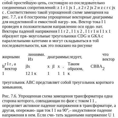
собой простейшую цепь, состоящую из последовательно
соединенных сопротивлений: z 1 r 1 jx 1 , z 2 r 2 jx 2 и z c r c jx
c . Соответственно такой упрощенной схеме замещения на
рис. 7.7, а и б построены упрощенные векторные диаграммы
для индуктивной и емкостной нагру- зок. Вектор тока I 1
проведен в положительном направлении оси орди- нат.
Векторы падений напряжения I 1 r 2 , I 1 x 2 , I 1 r 1 и I 1 x 1
образуют пря- моугольные треугольники CDG и GKA с
параллельными катетами и могут складываться в той
последовательности, как это показано на рисунке
линиями.
что
жирными
диаграммы
следует,
Из
вектор
r I r , а
Таким
I
r
jI
x
x
jI
x
.
CB
BА
вектор
образом,
2
1
1
2 1 к
1
1
1
к
треугольник ABC представляет собой треугольник короткого
замыкания,
Рис. 7.6. Упрощенная схема замещения трансформатора одна
сторона которого, совпадающая по фазе с током I 1 ,
определяет активное падение напряжения в трансформаторе, а
другая, опережаю- щая ток I 1 на 90°,– индуктивное падение
напряжения в нем. Если счи- тать заданными напряжение U 1