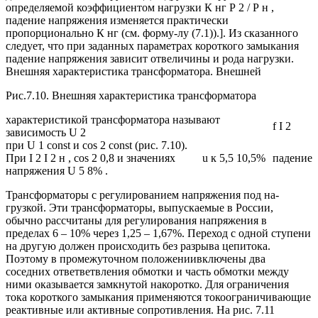
определяемой коэффициентом нагрузки К нг Р 2 / Р н ,
падение напряжения изменяется практически
пропорционально К нг (см. форму-лу (7.1)).]. Из сказанного
следует, что при заданных параметрах короткого замыкания
падение напряжения зависит отвеличины и рода нагрузки.
Внешняя характеристика трансформатора. Внешней
Рис.7.10. Внешняя характеристика трансформатора
характеристикой трансформатора называют
f I 2
зависимость U 2
при U 1 const и cos 2 const (рис. 7.10).
При I 2 I 2 н , cos 2 0,8 и значениях
u к 5,5 10,5%
падение
напряжения U 5 8% .
Трансформаторы с регулированием напряжения под на-
грузкой. Эти трансформаторы, выпускаемые в России,
обычно рассчитаны для регулирования напряжения в
пределах 6 – 10% через 1,25 – 1,67%. Переход с одной ступени
на другую должен происходить без разрыва цепитока.
Поэтому в промежуточном положениивключены два
соседних ответветвления обмотки и часть обмотки между
ними оказывается замкнутой накоротко. Для ограничения
тока короткого замыкания применяются токоограничивающие
реактивные или активные сопротивления. На рис. 7.11