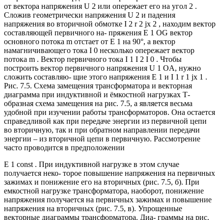
от вектора напряжения U 2 или опережает его на угол 2 .
Сложив геометрически напряжения U 2 и падения
напряжения во вторичной обмотке I 2 r 2 jx 2 , находим вектор
составляющей первичного на- пряжения E 1 OG вектор
основного потока m отстает от E 1 на 90°, а вектор
намагничивающего тока I 0 несколько опережает вектор
потока m . Вектор первичного тока I 1 I 2 I 0 . Чтобы
построить вектор первичного напряжения U 1 OA, нужно
сложить составляю- щие этого напряжения E 1 и I 1 r 1 jx 1 .
Рис. 7.5. Схема замещения трансформатора и векторная
диаграмма при индуктивной и ёмкостной нагрузках Т-
образная схема замещения на рис. 7.5, а является весьма
удобной при изучении работы трансформаторов. Она остается
справедливой как при передаче энергии из первичной цепи
во вторичную, так и при обратном направлении передачи
энергии – из вторичной цепи в первичную. Рассмотрение
часто проводится в предположении
E 1 const . При индуктивной нагрузке в этом случае
получается неко- торое повышение напряжения на первичных
зажимах и понижение его на вторичных (рис. 7.5, б). При
емкостной нагрузке трансформатора, наоборот, понижение
напряжения получается на первичных зажимах и повышение
напряжения на вторичных (рис. 7.5, в). Упрощенные
векторные диаграммы трансформатора. Диа- граммы на рис.