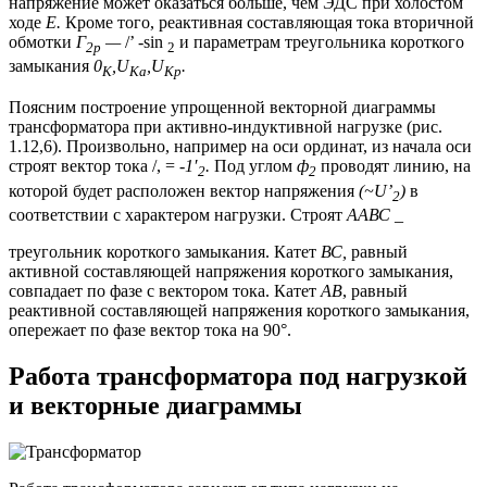
напряжение может оказаться больше, чем ЭДС при холостом
ходе
Е.
Кроме того, реактивная составляющая тока вторичной
обмотки
Г
—
/’ -sin
и параметрам треугольника короткого
2р
2
замыкания
0
,U
,U
.
K
Ka
Kp
Поясним построение упрощенной векторной диаграммы
трансформатора при активно-индуктивной нагрузке (рис.
1.12,6). Произвольно, например на оси ординат, из начала оси
строят вектор тока /, =
-1′
.
Под углом
ф
проводят линию, на
2
2
которой будет расположен вектор напряжения
(~U’
)
в
2
соответствии с характером нагрузки. Строят
ААВС
_
треугольник короткого замыкания. Катет
ВС,
равный
активной составляющей напряжения короткого замыкания,
совпадает по фазе с вектором тока. Катет
АВ
, равный
реактивной составляющей напряжения короткого замыкания,
опережает по фазе вектор тока на 90°.
Работа трансформатора под нагрузкой
и векторные диаграммы