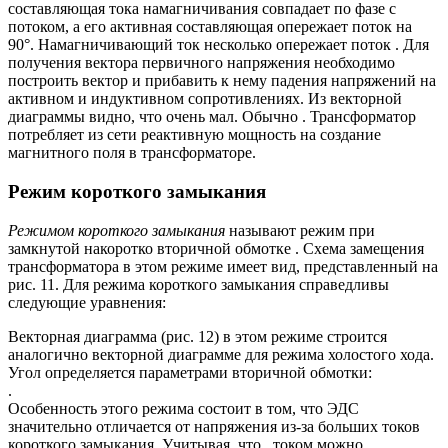
составляющая тока намагничивания совпадает по фазе с
потоком, а его активная составляющая опережает поток на
90°. Намагничивающий ток несколько опережает поток . Для
получения вектора первичного напряжения необходимо
построить вектор и прибавить к нему падения напряжений на
активном и индуктивном сопротивлениях. Из векторной
диаграммы видно, что очень мал. Обычно . Трансформатор
потребляет из сети реактивную мощность на создание
магнитного поля в трансформаторе.
Режим короткого замыкания
Режимом короткого замыкания
называют режим при
замкнутой накоротко вторичной обмотке . Схема замещения
трансформатора в этом режиме имеет вид, представленный на
рис. 11. Для режима короткого замыкания справедливы
следующие уравнения:
Векторная диаграмма (рис. 12) в этом режиме строится
аналогично векторной диаграмме для режима холостого хода.
Угол определяется параметрами вторичной обмотки:
.
Особенность этого режима состоит в том, что ЭДС
значительно отличается от напряжения из-за больших токов
короткого замыкания. Учитывая, что , током можно