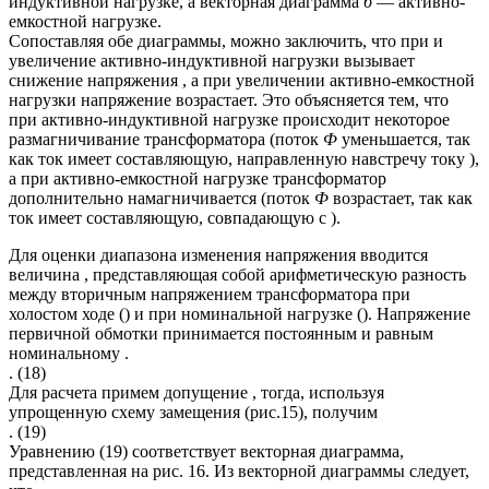
индуктивной нагрузке, а векторная диаграмма
б
— активно-
емкостной нагрузке.
Сопоставляя обе диаграммы, можно заключить, что при и
увеличение активно-индуктивной нагрузки вызывает
снижение напряжения , а при увеличении активно-емкостной
нагрузки напряжение возрастает. Это объясняется тем, что
при активно-индуктивной нагрузке происходит некоторое
размагничивание трансформатора (поток
Ф
уменьшается, так
как ток имеет составляющую, направленную навстречу току ),
а при активно-емкостной нагрузке трансформатор
дополнительно намагничивается (поток
Ф
возрастает, так как
ток имеет составляющую, совпадающую с ).
Для оценки диапазона изменения напряжения вводится
величина , представляющая собой арифметическую разность
между вторичным напряжением трансформатора при
холостом ходе () и при номинальной нагрузке (). Напряжение
первичной обмотки принимается постоянным и равным
номинальному .
. (18)
Для расчета примем допущение , тогда, используя
упрощенную схему замещения (рис.15), получим
. (19)
Уравнению (19) соответствует векторная диаграмма,
представленная на рис. 16. Из векторной диаграммы следует,