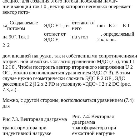
абсцисс; для создания этого потока необходим намаг-
ничивающий ток I 0 , вектор которого несколько опережает
вектор пото-
. Создаваемые
отстают от
ка
ЭДС E 1 , и
m
m
E 2
E 1
потоком
него
отстает от
, определяемый
на 90°. Ток I
на угол
ЭДС E
2
как ро-
2
2
дом внешней нагрузки, так и собственными сопротивлениями
вторич- ной обмотки. Согласно уравнению МДС (7.5), ток I 1
I 2 I 0 . Чтобы построить вектор вторичного напряжения U 2
OC , можно воспользоваться уравнением ЭДС (7.3). В этом
случае нужно геометрически сложить ЭДС E 2 OF , ЭДС
рассеяния E 2 jI 2 x 2 FD и условную «ЭДС» I 2 r 2 DC (рис.
7.3, а ) .
Можно, с другой стороны, воспользоваться уравнением (7.4)
для
Рис. 7.4. Векторная
Рис.7.3. Векторная диаграмма
диаграмма
трансформатора при
трансформатора при
индуктивной нагрузке
емкостной нагрузке