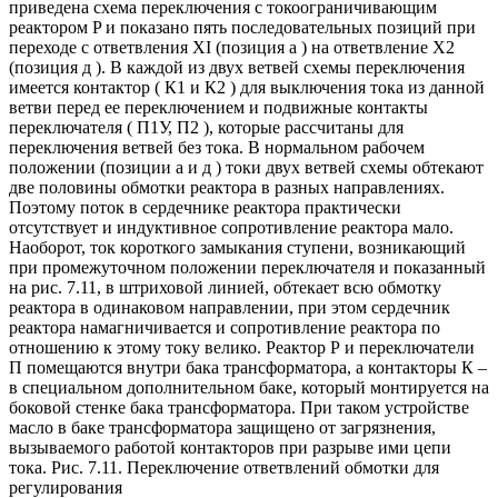
приведена схема переключения с токоограничивающим
реактором P и показано пять последовательных позиций при
переходе с ответвления XI (позиция a ) на ответвление Х2
(позиция д ). В каждой из двух ветвей схемы переключения
имеется контактор ( К1 и К2 ) для выключения тока из данной
ветви перед ее переключением и подвижные контакты
переключателя ( П1У, П2 ), которые рассчитаны для
переключения ветвей без тока. В нормальном рабочем
положении (позиции a и д ) токи двух ветвей схемы обтекают
две половины обмотки реактора в разных направлениях.
Поэтому поток в сердечнике реактора практически
отсутствует и индуктивное сопротивление реактора мало.
Наоборот, ток короткого замыкания ступени, возникающий
при промежуточном положении переключателя и показанный
на рис. 7.11, в штриховой линией, обтекает всю обмотку
реактора в одинаковом направлении, при этом сердечник
реактора намагничивается и сопротивление реактора по
отношению к этому току велико. Реактор Р и переключатели
П помещаются внутри бака трансформатора, а контакторы К –
в специальном дополнительном баке, который монтируется на
боковой стенке бака трансформатора. При таком устройстве
масло в баке трансформатора защищено от загрязнения,
вызываемого работой контакторов при разрыве ими цепи
тока. Рис. 7.11. Переключение ответвлений обмотки для
регулирования