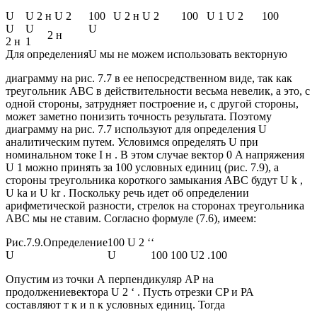
U
U 2 н U 2
100
U 2 н U 2
100
U 1 U 2
100
U
U
U
2 н
2 н
1
Для определения
U мы не можем использовать векторную
диаграмму на рис. 7.7 в ее непосредственном виде, так как
треугольник ABC в действительности весьма невелик, а это, с
одной стороны, затрудняет построение и, с другой стороны,
может заметно понизить точность результата. Поэтому
диаграмму на рис. 7.7 используют для определения U
аналитическим путем. Условимся определять U при
номинальном токе I н . В этом случае вектор 0 A напряжения
U 1 можно принять за 100 условных единиц (рис. 7.9), а
стороны треугольника короткого замыкания ABC будут U k ,
U ka и U kr . Поскольку речь идет об определении
арифметической разности, стрелок на сторонах треугольника
ABC мы не ставим. Согласно формуле (7.6), имеем:
Рис.7.9.Определение
100 U 2 ‘
‘
U
U
100 100 U
2 .
100
Опустим из точки А перпендикуляр АР на
продолжениевектора U 2 ‘ . Пусть отрезки CP и РА
составляют т к и n к условных единиц. Тогда