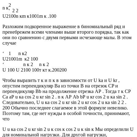
2
n к
‘
2
2
U
2
100
n к
m к
100
1
m к .
100
Разложим подкоренное выражение в биномиальный ряд и
пренебрежем всеми членами выше второго порядка, так как
они по сравнению с двумя первыми исчезающе малы. В этом
случае
‘
1
n к
2
U
2
100
1
m
к
2 100
‘
n к 2
n к 2
U 100 U 2
100 100
т к
т к
.
200
200
Чтобы выразить т к и п к в зависимости от U ka и U kr ,
опустим перпендикуляр Ва из точки В на отрезок CP и
перпендикуляр Вb на продолжение отрезка АР . Тогда т к СР
Са аР u ка cos 2 u кr sin 2 . n к AР Ab bР u кr cos 2 u кa sin 2 .
Следовательно, U u ка cos 2 u кr sin 2 u кr cos 2 u кa sin 2 2 .
200 Обычно последнее слагаемое в этой формуле невелико.
Поэтому там, где нет нужды в особой точности, принимают,
что
U u ка cos 2 u кr sin 2 u к cos к cos 2 u к sin к Мы определили U
для номинальной нагрузки. Для другой нагрузки,