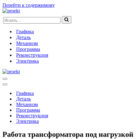
Перейти к содержимому
Искать...
Графика
Деталь
Механизм
Программа
Реконструкция
Электрика
Меню
навигации
Меню
навигации
Графика
Деталь
Механизм
Программа
Реконструкция
Электрика
Работа трансформатора под нагрузкой