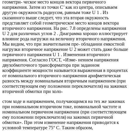
геометри- ческое место концов вектора первичного
напряжения. Затем из точки С’ как из центра, описываем
другую окружность радиусом, равным тоже U 1 . Из
сказанного выше следует, что эта вторая окружность
представляет собой геометрическое место концов вектора
вторичного напряжения. На рис. 7.8 определены напряжения
U 2 для различных углов 2 . Диаграмма хорошо иллюстрирует
влияние рода нагрузки на величину вторичного напряжения.
Мы видим, что при значительном пре- обладании емкостной
нагрузки вторичное напряжение U 2 может стать даже больше
первичного напряжения U 1 . Изменения вторичного
напряжения. Согласно ГОСТ, «Изме- нением напряжения
двухобмоточного трансформатора при заданном
коэффициенте мощности называется выраженная в процентах
от номинального вторичного напряжения арифметическая
разность между номинальным вторичным напряжением (при
соответствующем ему положении переключателя) на зажимах
вторичной обмотки при холо-
стом ходе и напряжением, получающимся на тех же зажимах
при номинальном вторичном токе, номинальной частоте и
номинальном первичном напряжении (при соответствующем
ему положении переключателя) на зажимах первичной
обмотки». При этом изменение напряжения приводится к
условной температуре 75° С. Таким образом,