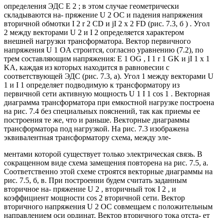
определения ЭДС E 2 ; в этом случае геометрически
складываются на- пряжение U 2 OС и падения напряжения
вторичной обмотки I 2 r 2 CD и jI 2 x 2 FD (рис. 7.3, б ) . Угол
2 между векторами U 2 и I 2 определяется характером
внешней нагрузки трансформатора. Вектор первичного
напряжения U 1 OA строится, согласно уравнению (7.2), по
трем составляющим напряжения: E 1 OG , I 1 r 1 GK и jI 1 x 1
KA, каждая из которых находится в равновесии с
соответствующей ЭДС (рис. 7.3, а). Угол 1 между векторами U
1 и I 1 определяет подводимую к трансформатору из
первичной сети активную мощность U 1 I 1 cos 1 . Векторная
диаграмма трансформатора при емкостной нагрузке построена
на рис. 7.4 без специальных пояснений, так как приемы ее
построения те же, что и раньше. Векторные диаграммы
трансформатора под нагрузкой. На рис. 7.3 изображена
эквивалентная трансформатору схема, между эле-
ментами которой существует только электрическая связь. В
сокращенном виде схема замещения повторена на рис. 7.5, а.
Соответственно этой схеме строятся векторные диаграммы на
рис. 7.5, б, в. При построении будем считать заданным
вторичное на- пряжение U 2 , вторичный ток I 2 , и
коэффициент мощности cos 2 вторичной сети. Вектор
вторичного напряжения U 2 OC совмещаем с положительным
направлением оси ординат. Вектор вторичного тока отста- ет