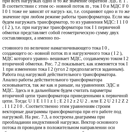
при всех нагрузках одно и то же значение обратной ЭДС E 1 .
В соответствии с этим ос- новной поток m , ток I 0 и МДС F 0
I 0 1 тоже не зависят от нагруз- ки, т.е. сохраняют одно и то же
значение при любом режиме работы трансформатора. Если мы
будем нагружать трансформатор, то из уравнения МДС: I 1 I 0
( I 2 ), т.е. при нагрузке трансформатора ток I 1 первичной
обмотки представляет собой геометрическую сумму двух
составляющих, а именно по-
стоянного по величине намагничивающего тока I 0 ,
создающего ос- новной поток m и нагрузочного тока ( I 2 ),
МДС которого уравно- вешивает МДС, создаваемую током I 2
вторичной обмотки. Рис. 7.2 показывает, как изменяется ток I
1 при изменении тока I 2 (угол 2 предполагается заданным).
Работа под нагрузкой действительного трансформатора.
Анализ работы действительного трансформатора
основывается, так же как и раньше, на уравнениях ЭДС и
МДС. Здесь и в дальнейшем будем считать параметры
вторичной цепи трансформатора приведенными к первичной
цепи. Тогда: U 1 E 1 I 1 z 1 ; E 2 I 2 z 2 U 2 . или E 2 U 2 I 2 Z 2
. I 1 I 2 I 0 . Соответственно этим уравнениям строим
векторные диаграммы трансформатора при его работе под
нагрузкой. На рис. 7.3, а построена диаграмма при
преобладании индуктивной нагрузки. Вектор основного
потока m проводим в положительном направлении оси