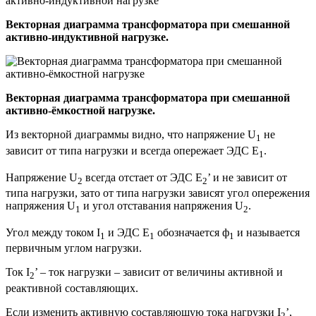
Векторная диаграмма трансформатора при смешанной
активно-индуктивной нагрузке.
Векторная диаграмма трансформатора при смешанной
активно-ёмкостной нагрузке.
Из векторной диаграммы видно, что напряжение U
не
1
зависит от типа нагрузки и всегда опережает ЭДС E
.
1
Напряжение U
всегда отстает от ЭДС E
’ и не зависит от
2
2
типа нагрузки, зато от типа нагрузки зависят угол опережения
напряжения U
и угол отставания напряжения U
.
1
2
Угол между током I
и ЭДС E
обозначается ф
и называется
1
1
1
первичным углом нагрузки.
Ток I
’ – ток нагрузки – зависит от величины активной и
2
реактивной составляющих.
Если изменить активную составляющую тока нагрузки I
’,
2