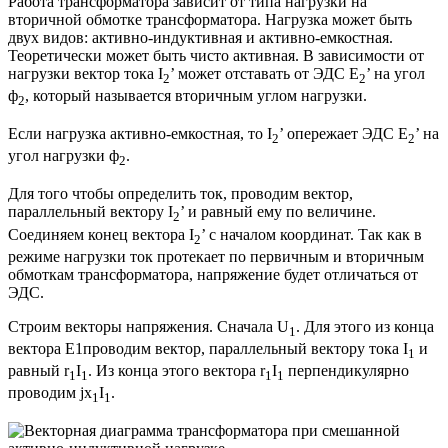
Работа трансформатора зависит от типа нагрузки на
вторичной обмотке трансформатора. Нагрузка может быть
двух видов: активно-индуктивная и активно-емкостная.
Теоретически может быть чисто активная. В зависимости от
нагрузки вектор тока I
’ может отставать от ЭДС E
’ на угол
2
2
ф
, который называется вторичным углом нагрузки.
2
Если нагрузка активно-емкостная, то I
’ опережает ЭДС E
’ на
2
2
угол нагрузки ф
.
2
Для того чтобы определить ток, проводим вектор,
параллельный вектору I
’ и равный ему по величине.
2
Соединяем конец вектора I
’ с началом координат. Так как в
2
режиме нагрузки ток протекает по первичным и вторичным
обмоткам трансформатора, напряжение будет отличаться от
ЭДС.
Строим векторы напряжения. Сначала U
. Для этого из конца
1
вектора E1проводим вектор, параллельный вектору тока I
и
1
равный r
I
. Из конца этого вектора r
I
перпендикулярно
1
1
1
1
проводим jx
I
.
1
1