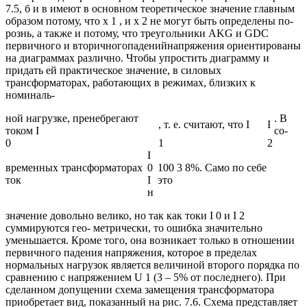
7.5, б и в имеют в основном теоретическое значение главным
образом потому, что x 1 , и x 2 не могут быть определены по-
рознь, а также и потому, что треугольники AKG и GDC
первичного и вторичногопаденийнапряжения ориентированы
на диаграммах различно. Чтобы упростить диаграмму и
придать ей практическое значение, в силовых
трансформаторах, работающих в режимах, близких к
номиналь-
ной нагрузке, пренебрегают
. В
, т. е. считают, что I
I
током I
со-
0
1
2
I
временных трансформаторах
0
100 3 8%. Само по себе
ток
I
это
н
значение довольно велико, но так как токи I 0 и I 2
суммируются гео- метрически, то ошибка значительно
уменьшается. Кроме того, она возникает только в отношении
первичного падения напряжения, которое в пределах
нормальных нагрузок является величиной второго порядка по
сравнению с напряжением U 1 (3 – 5% от последнего). При
сделанном допущении схема замещения трансформатора
приобретает вид, показанный на рис. 7.6. Схема представляет