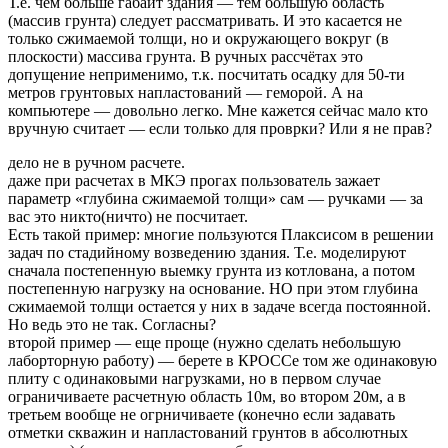
Т.е. чем больше габаит здания — тем большую область
(массив грунта) следует рассматривать. И это касается не
только сжимаемой толщи, но и окружающего вокруг (в
плоскости) массива грунта. В ручных рассчётах это
допущение неприменимо, т.к. посчитать осадку для 50-ти
метров грунтовых напластований — геморой. А на
компьютере — довольно легко. Мне кажется сейчас мало кто
вручную считает — если только для проврки? Или я не прав?
дело не в ручном расчете.
даже при расчетах в МКЭ прогах пользователь зажает
параметр «глубина сжимаемой толщи» сам — ручками — за
вас это никто(ничто) не посчитает.
Есть такой пример: многие пользуются Плаксисом в решении
задач по стадийному возведению здания. Т.е. моделируют
сначала постепенную выемку грунта из котлована, а потом
постепенную нагрузку на основание. НО при этом глубина
сжимаемой толщи остается у них в задаче всегда постоянной.
Но ведь это не так. Согласны?
второй пример — еще проще (нужно сделать небольшую
лаборторную работу) — берете в КРОССе том же одинаковую
плиту с одинаковыми нагрузками, но в первом случае
ограничиваете расчетную область 10м, во втором 20м, а в
третьем вообще не огрничиваете (конечно если задавать
отметки скважин и напластований грунтов в абсолютных