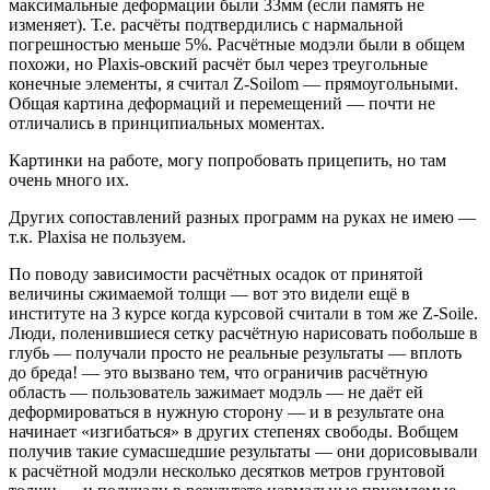
максимальные деформации были 33мм (если память не
изменяет). Т.е. расчёты подтвердились с нармальной
погрешностью меньше 5%. Расчётные модэли были в общем
похожи, но Plaxis-овский расчёт был через треугольные
конечные элементы, я считал Z-Soilom — прямоугольными.
Общая картина деформаций и перемещений — почти не
отличались в принципиальных моментах.
Картинки на работе, могу попробовать прицепить, но там
очень много их.
Других сопоставлений разных программ на руках не имею —
т.к. Plaxisa не пользуем.
По поводу зависимости расчётных осадок от принятой
величины сжимаемой толщи — вот это видели ещё в
институте на 3 курсе когда курсовой считали в том же Z-Soile.
Люди, поленившиеся сетку расчётную нарисовать побольше в
глубь — получали просто не реальные результаты — вплоть
до бреда! — это вызвано тем, что ограничив расчётную
область — пользователь зажимает модэль — не даёт ей
деформироваться в нужную сторону — и в результате она
начинает «изгибаться» в других степенях свободы. Вобщем
получив такие сумасшедшие результаты — они дорисовывали
к расчётной модэли несколько десятков метров грунтовой