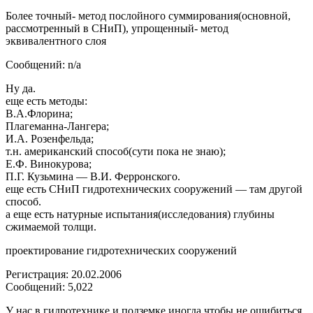
Более точный- метод послойного суммирования(основной,
рассмотренный в СНиП), упрощенный- метод
эквивалентного слоя
Сообщений: n/a
Ну да.
еще есть методы:
В.А.Флорина;
Плагеманна-Лангера;
И.А. Розенфельда;
т.н. американский способ(сути пока не знаю);
Е.Ф. Винокурова;
П.Г. Кузьмина — В.И. Ферронского.
еще есть СНиП гидротехнических сооружений — там другой
способ.
а еще есть натурные испытания(исследования) глубины
сжимаемой толщи.
проектирование гидротехнических сооружений
Регистрация: 20.02.2006
Сообщений: 5,022
У нас в гидротехнике и подземке иногда чтобы не ошибиться