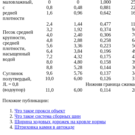
маловлажный,
0
0
1,000
2
с
0,8
0,48
0,881
2
редней
1,6
0,96
0,642
1
плотности
2,4
1,44
0,477
1
3,2
1,92
0,374
9
Песок средней
4,0
2,40
0,306
7
крупности,
4,8
2,88
0,258
6
средней
5,6
3,36
0,223
5
плотности,
6,4
3,84
0,196
4
насыщенный
7,2
4,32
0,175
4
водой
8,0
4,80
0,158
3
8,8
5,28
0,144
3
9,6
5,76
0,137
3
Суглинок
10,0
6,00
0,126
3
полутвердый,
JL = 0,8
Нижняя граница сжима
(водоупор)
11,0
6,00
0,114
2
Похожие публикации:
Что такое прокси объект
Что такое система сборных шин
Ширина ходовых дорожек на кровле нормы
Штриховка камня в автокаде