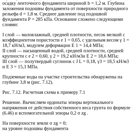
осадку ленточного фундамента шириной b = 1,2 м. Глубина
заложения подошвы фундамента от поверхности природного
рельефа d = 1,8 м. Среднее давление под подошвой
фундамента Р = 285 кПа. Основание сложено следующими
слоями:
I слой — маловлажный, средней плотности, песок мелкий с
коэффициентом пористости е 1 = 0,65, с удельным весом γ 1 =
18,7 кН/м3, модулем деформации Е 1 = 14,4 МПа;
II слой — насыщенный водой, средней плотности, средней
крупности с е 2 = 0,60, γ 2 = 19,2 кН/м3и Е 2 = 18,6 МПа;
III слой — полутвердый суглинок с J L = 0,18, γ3 = 18,5 кН/м3
и Е 3 = 15,3 МПа.
Подземные воды на участке строительства обнаружены на
глубине 3,8 м (рис. 7.12).
Рис. 7.12. Расчетная схема к примеру 7.1
Решение. Вычисляем ординаты эпюры вертикального
напряжения от действия собственного веса грунта по формуле
(6.46) и вспомогательной эпюры 0,2 σ zg .
На поверхности земли σ zg = 0;
на уровне подошвы фундамента