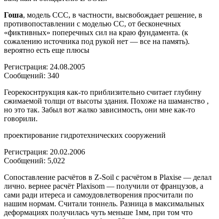
Гоша
, модель ССС, в частности, высвобождает решение, в
противопоставлении с моделью СС, от бесконечных
«фиктивных» поперечных сил на краю фундамента. (к
сожалению источника под рукой нет — все на память).
вероятно есть еще плюсы
Регистрация: 24.08.2005
Сообщений: 340
Георекоснтрукция как-то приблизительно считает глубину
сжимаемой толщи от высоты здания. Похоже на шаманство ,
но это так. Забыл вот жалко зависимость, они мне как-то
говорили.
проектирование гидротехнических сооружений
Регистрация: 20.02.2006
Сообщений: 5,022
Сопоставление расчётов в Z-Soil с расчётом в Plaxise — делал
лично. вернее расчёт Plaxisom — получили от французов, а
сами ради итереса и самоудовлетворения просчитали по
нашим нормам. Считали тоннель. Разница в максимальных
деформациях получилась чуть меньше 1мм, при том что