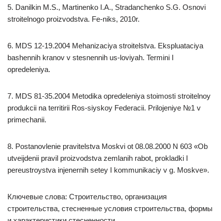
5. Danilkin M.S., Martinenko I.A., Stradanchenko S.G. Osnovi
stroitelnogo proizvodstva. Fe-niks, 2010r.
6. MDS 12-19.2004 Mehanizaciya stroitelstva. Ekspluataciya
bashennih kranov v stesnennih us-loviyah. Termini I
opredeleniya.
7. MDS 81-35.2004 Metodika opredeleniya stoimosti stroitelnoy
produkcii na territirii Ros-siyskoy Federacii. Prilojeniye №1 v
primechanii.
8. Postanovlenie pravitelstva Moskvi ot 08.08.2000 N 603 «Ob
utveijdenii pravil proizvodstva zemlanih rabot, prokladki I
pereustroystva injenernih setey I kommunikaciy v g. Moskve».
Ключевые слова: Строительство, организация
строительства, стесненные условия строительства, формы
и характеристики стесненности.