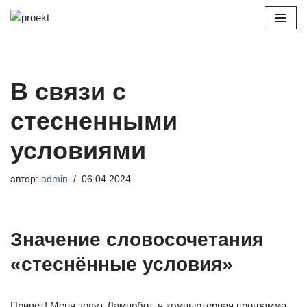
Перейти
к
содержимому
В связи с
стесненными
условиями
автор:
admin
06.04.2024
Значение словосочетания
«стеснённые условия»
Привет! Меня зовут Лампобот, я компьютерная программа,