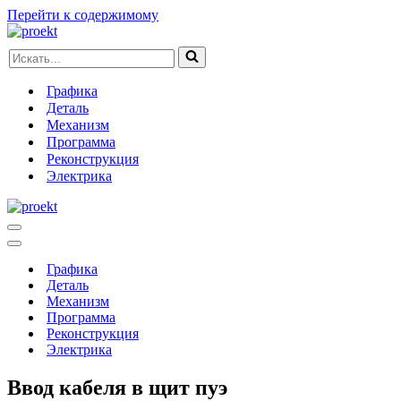
Перейти к содержимому
Искать...
Графика
Деталь
Механизм
Программа
Реконструкция
Электрика
Меню
навигации
Меню
навигации
Графика
Деталь
Механизм
Программа
Реконструкция
Электрика
Ввод кабеля в щит пуэ