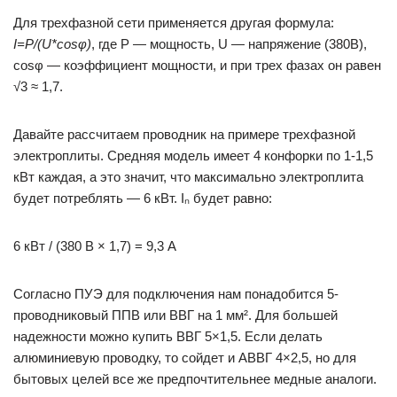
Для трехфазной сети применяется другая формула:
I=P/(U*cosφ)
, где P — мощность, U — напряжение (380В),
cosφ — коэффициент мощности, и при трех фазах он равен
√3 ≈ 1,7.
Давайте рассчитаем проводник на примере трехфазной
электроплиты. Средняя модель имеет 4 конфорки по 1-1,5
кВт каждая, а это значит, что максимально электроплита
будет потреблять — 6 кВт. Iₙ будет равно:
6 кВт / (380 В × 1,7) = 9,3 А
Согласно ПУЭ для подключения нам понадобится 5-
проводниковый ППВ или ВВГ на 1 мм². Для большей
надежности можно купить ВВГ 5×1,5. Если делать
алюминиевую проводку, то сойдет и АВВГ 4×2,5, но для
бытовых целей все же предпочтительнее медные аналоги.