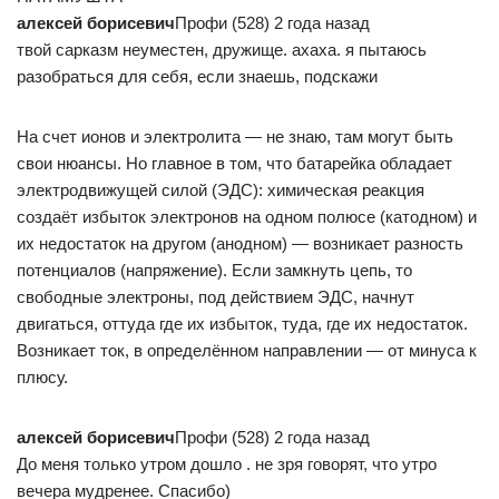
алексей борисевич
Профи (528) 2 года назад
твой сарказм неуместен, дружище. ахаха. я пытаюсь
разобраться для себя, если знаешь, подскажи
На счет ионов и электролита — не знаю, там могут быть
свои нюансы. Но главное в том, что батарейка обладает
электродвижущей силой (ЭДС): химическая реакция
создаёт избыток электронов на одном полюсе (катодном) и
их недостаток на другом (анодном) — возникает разность
потенциалов (напряжение). Если замкнуть цепь, то
свободные электроны, под действием ЭДС, начнут
двигаться, оттуда где их избыток, туда, где их недостаток.
Возникает ток, в определённом направлении — от минуса к
плюсу.
алексей борисевич
Профи (528) 2 года назад
До меня только утром дошло . не зря говорят, что утро
вечера мудренее. Спасибо)