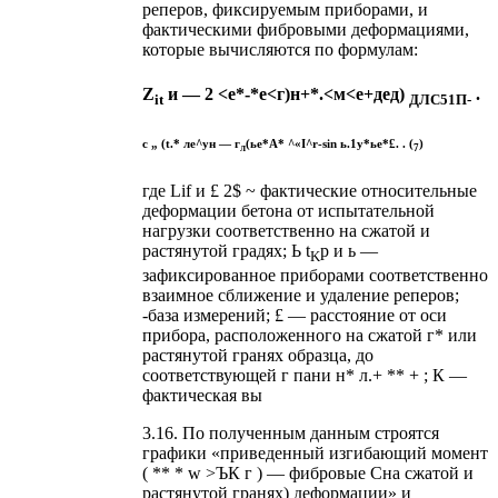
реперов, фиксируемым приборами, и
фактическими фибровыми деформациями,
которые вычисляются по формулам:
Z
и — 2 <е*-*е<г)н+*.<м<е+дед)
.
it
ДЛС51П-
с „ (t.* ле^ун — г
(ье*А* ^«I^r-sin ь.1у*ье*£. . (
)
л
7
где Lif и £ 2$ ~ фактические относительные
деформации бетона от испытательной
нагрузки соответственно на сжатой и
растянутой градях; Ь t
p и ь —
K
зафиксированное приборами соответственно
взаимное сближение и удаление реперов;
-база измерений; £ — расстояние от оси
прибора, расположенного на сжатой г* или
растянутой гранях образца, до
соответствующей г пани н* л.+ ** + ; К —
фактическая вы
3.16. По полученным данным строятся
графики «приведенный изгибающий момент
( ** * w >ЪК г ) — фибровые Сна сжатой и
растянутой гранях) деформации» и