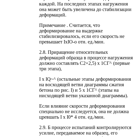
каждой. На последних этапах нагружения
она может быть увеличена до стабилизации
деформаций.
Примечание . Считается, что
деформирование на выдержке
стабилизировалось, если его скорость не
превышает IxIO-o отн. ед./мин.
2.8. Приращение относительных
деформаций образца в процессе нагружения
должно составлять С2+2,5) х 1СГ^ (первые
три этапа),
I х IQ~^ (остальные этапы деформирования
на восходящей ветви диаграммы сжатия
бетона по рис. I) и 5 х 1СГ^ (этапы на
нисходящей ветви указанной диаграммы).
Если влияние скорости деформирования
специально не исследуется, она не должна
цревшать I х I0* 4 отн. ед./мин.
2.9. Б процессе испытаний контролируются
усилие, передаваемое на образец, его