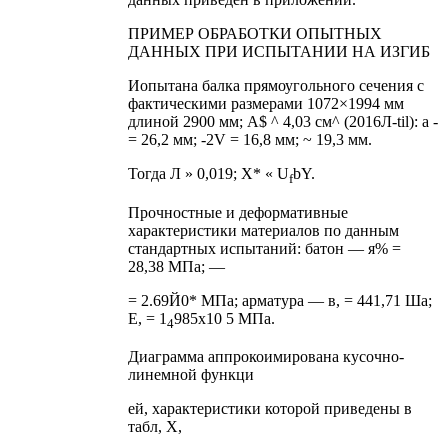
ПРИМЕР ОБРАБОТКИ ОПЫТНЫХ
ДАННЫХ ПРИ ИСПЫТАНИИ НА ИЗГИБ
Иопытана балка прямоугольного сечения с
фактическими размерами 1072×1994 мм
длиной 2900 мм; А$ ^ 4,03 см^ (2016Л-til): а -
= 26,2 мм; -2V = 16,8 мм; ~ 19,3 мм.
Тогда Л » 0,019; X* « U
bY.
f
Прочностные и деформативные
характеристики материалов по данным
стандартных испытаний: батон — я% =
28,38 МПа; —
= 2.69Й0* МПа; арматура — в, = 441,71 Ша;
Е, = 1
985х10 5 МПа.
4
Диаграмма аппрокоимирована кусочно-
линемной функци
ей, характеристики которой приведены в
табл, X,