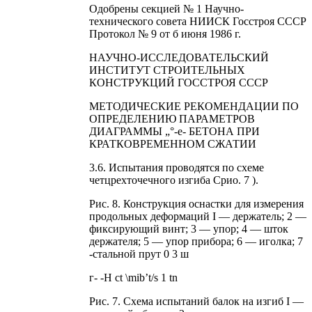
Одобрены секцией № 1 Научно-
технического совета НИИСК Госстроя СССР
Протокол № 9 от б июня 1986 г.
НАУЧНО-ИССЛЕДОВАТЕЛЬСКИЙ
ИНСТИТУТ СТРОИТЕЛЬНЫХ
КОНСТРУКЦИЙ ГОССТРОЯ СССР
МЕТОДИЧЕСКИЕ РЕКОМЕНДАЦИИ ПО
ОПРЕДЕЛЕНИЮ ПАРАМЕТРОВ
ДИАГРАММЫ „°-е- БЕТОНА ПРИ
КРАТКОВРЕМЕННОМ СЖАТИИ
3.6. Испытания проводятся по схеме
четцрехточечного изгиба Срио. 7 ).
Рис. 8. Конструкция оснастки для измерения
продольных деформаций I — держатель; 2 —
фиксирующий винт; 3 — упор; 4 — шток
держателя; 5 — упор прибора; 6 — иголка; 7
-стальной прут 0 3 ш
г- -Н ct \mib’t/s 1 tn
Рис. 7. Схема испытаний балок на изгиб I —