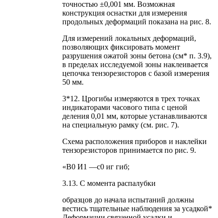
точностью ±0,001 мм. Возможная
конструкция оснастки для измерения
продольных деформаций показана на рис. 8.
Для измерений локальных деформаций,
позволяющих фиксировать момент
разрушения ожатой зоны бетона (см* п. 3.9),
в пределах исследуемой зоны наклеивается
цепочка тензорезисторов с базой измерения
50 мм.
3*12. Црогибы измеряются в трех точках
индикаторами часового типа с ценой
деления 0,01 мм, которые устанавливаются
на специальную рамку (см. рис. 7).
Схема расположения приборов и наклейки
тензорезисторов принимается по рис. 9.
«В0 И1 —с0 иг гиб;
3.13. С момента распалубки
образцов до начала испытаний должны
вестись тщательные наблюдения за усадкой*
Деформации связанной усадки и