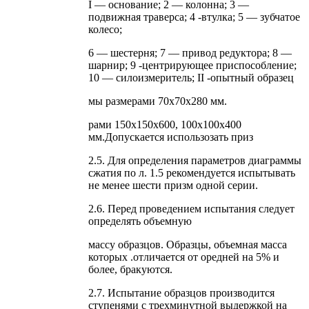
I — основание; 2 — колонна; 3 —
подвижная траверса; 4 -втулка; 5 — зубчатое
колесо;
6 — шестерня; 7 — привод редуктора; 8 —
шарнир; 9 -центрирующее приспособление;
10 — силоизмеритель; II -опытный образец
мы размерами 70x70x280 мм.
рами 150x150x600, 100x100x400
мм.Допускается использозать приз
2.5. Для определения параметров диаграммы
сжатия по л. 1.5 рекомендуется испытывать
не менее шести призм одной серии.
2.6. Перед проведением испытания следует
определять объемную
массу образцов. Образцы, объемная масса
которых .отличается от оредней на 5% и
более, бракуются.
2.7. Испытание образцов производится
ступенями с трехминутной выдержкой на