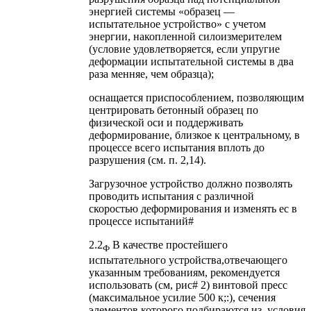
энергией системы «образец —
испытательное устройство» с учетом
энергии, накопленной силоизмерителем
(условие удовлетворяется, если упругие
деформации испытательной системы в два
раза менняе, чем образца);
оснащается приспособлением, позволяющим
центрировать бетонный образец по
физической оси и поддерживать
деформирование, близкое к центральному, в
процессе всего испытания вплоть до
разрушения (см. п. 2,14).
Загрузочное устройство должно позволять
проводить испытания с различной
скоростью деформирования и изменять ес в
процессе испытаний#
2.2
В качестве простейшего
Ф
испытательного устройства,отвечающего
указанным требованиям, рекомендуется
использовать (см, рис# 2) винтовой пресс
(максимальное усилие 500 к;:), сечения
элементов которого подбираются из. условия