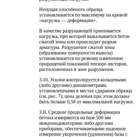
Неоущая олособнооть образца
устанавливается по максимуму на кривой
«нагрузка — деформации».
В качестве разрушающей принимается
нагрузка, при которой выкалывается бетон
сжатой зоны или происходит разрыв
арматуры. Разрушение сжатой зоны
(образование поверхности выкола)
устанавливается по резвому изменению
приращений показаний тензоре-зисторов,
расположенных в зоне разрушения.
3.10. Усилие контролируется кольцевыми
(либо другими) динамометрами,
установленными в местах сдирания образца
(см. рис. 7); цена деления при этом должна
быть больше 0,5# от максимальней нагрузки.
3.II. Средние продольные деформации
бетона измеряются на базе 500 мм
микроиндикаторами либо другими
приборами, обеспечивающими надежное
измерение укорочения (удлинения) базы с