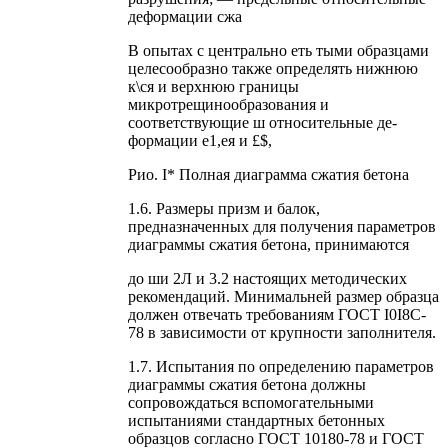
деформации сжа
В опытах с центрально еть тыми образцами
целесообразно также определять нижнюю
к\ся и верхнюю границы
микротрещинообразования и
соответствующие ш относительные де-
формации е1,ея и £$,
Рио. I* Полная диаграмма сжатия бетона
1.6. Размеры призм и балок,
предназначенных для получения параметров
диаграммы сжатия бетона, принимаются
до ши 2Л и 3.2 настоящих методических
рекомендаций. Минимальней размер образца
должен отвечать требованиям ГОСТ I0I8C-
78 в зависимости от крупности заполнителя.
1.7. Испытания по определению параметров
диаграммы сжатия бетона должны
сопровождаться вспомогательными
испытаниями стандартных бетонных
образцов согласно ГОСТ 10180-78 и ГОСТ