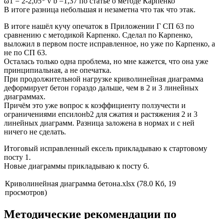
ω1 = 2-2,05* ν’b =1,37 по статье о методе Карпенко
В итоге разница небольшая и незаметна что так что этак.
В итоге нашёл кучу опечаток в Приложении Г СП 63 по
сравнению с методикой Карпенко. Сделал по Карпенко,
выложил в первом посте исправленное, но уже по Карпенко, а
не по СП 63.
Осталась только одна проблема, но мне кажется, что она уже
принципиальная, а не опечатка.
При продолжительной нагрузке криволинейная диаграмма
деформирует бетон гораздо дальше, чем в 2 и 3 линейных
диаграммах.
Причём это уже вопрос к коэффициенту ползучести и
ограничениями епсилонb2 для сжатия и растяжения 2 и 3
линейных диаграмм. Разница заложена в нормах и с ней
ничего не сделать.
Итоговый исправленный ексель прикладываю к стартовому
посту 1.
Новые диаграммы прикладываю к посту 6.
Криволинейная диаграмма бетона.xlsx (78.0 Кб, 19
просмотров)
Методические рекомендации по