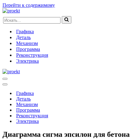
Перейти к содержимому
Искать...
Графика
Деталь
Механизм
Программа
Реконструкция
Электрика
Меню
навигации
Меню
навигации
Графика
Деталь
Механизм
Программа
Реконструкция
Электрика
Диаграмма сигма эпсилон для бетона