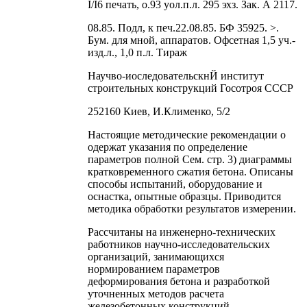
I/I6 печать, о.93 уол.п.л. 295 эхз. Зак. А 2117.
08.85. Подл, к печ.22.08.85. БФ 35925. >.
Бум. для мной, аппаратов. Офсетная 1,5 уч.-
изд.л., 1,0 п.л. Тираж
Научво-иоследовательскнЙ институт
строительных конструкций Госотроя СССР
252160 Киев, И.Клименко, 5/2
Настоящие методические рекомендации о
одержат указания по определение
параметров полной Сем. стр. 3) диаграммы
кратковременного сжатия бетона. Описаны
способы испытаний, оборудование и
оснастка, опытные образцы. Приводится
методика обработки результатов измерении.
Рассчитаны на инженерно-технических
работников научно-исследовательских
организаций, занимающихся
нормированием параметров
деформирования бетона и разработкой
уточненных методов расчета
железобетонных конструкций.