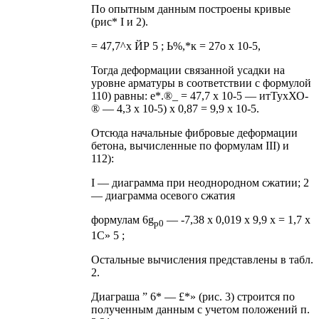
По опытным данным построены кривые
(рис* I и 2).
= 47,7^х ЙР 5 ; Ь%,*к = 27о х 10-5,
Тогда деформации связанной усадки на
уровне арматуры в соответствии с формулой
110) равны: е*.®_ = 47,7 х 10-5 — итТухХО-
® — 4,3 х 10-5) х 0,87 = 9,9 х 10-5.
Отсюда начальные фибровые деформации
бетона, вычисленные по формулам III) и
112):
I — диаграмма при неоднородном сжатии; 2
— диаграмма осевого сжатия
формулам 6g
— -7,38 х 0,019 х 9,9 х = 1,7 х
p0
1C» 5 ;
Остальные вычисления представлены в табл.
2.
Диаграша ” 6* — £*» (рис. 3) строится по
полученным данным с учетом положений п.