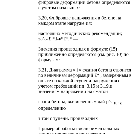
фибровые деформации бетона определяются
с учетом начальных:
3,20, Фибровые напряжения в бетоне на
каждом этапе нагруже-ия:
настоящих методических рекомендаций;
эе^.- £ *.i-♦*£*,* —
Значения производных в формуле (15)
приближенно определяются (см. рис, 10) по
формулам:
3.21, Диаграмма » i » сжатия бетона строится
no величинам деформаций £* , замеренным в
опыте на каждой ступени нагружения с
учетом требований пп. 3.15 и 3.19,и
значениям напряжений на сжатой
грани бетона, вычисленным дай р^.
.
10
к
определению
э той с тупени. производных
Пример обработки экспериментальных
данных приведен в приложении.