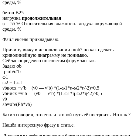
среды, %
бетон В25
нагрузка
продолжительная
φ = 55 % Относительная влажность воздуха окружающей
среды, %
Файл екселя прикладываю.
Причину вижу в использовании нюb? но как сделать
криволинейную диаграмму не понимаю.
Сейчас определяю по советам форумчан так.
Задаю σb
η=σb/σ’b
ω1
ω2 = 1-ω1
νbвосх =ν’b + (ν0 — ν’b) *(1-ω1*η-ω2*η^2)^0,5
νbнисх =ν’b — (ν0 — ν’b) *(1-ω1*η-ω2*η^2)^0,5
νb
εb=σb/(Eb*νb)
Бахил говорил, что есть и второй путь её построить. Но как ?
Нашёл интересную фразу в статье.
Диаграммы деформирования бетона получают испытаниями