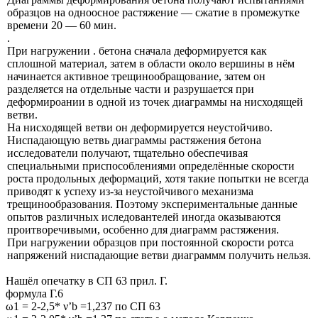
образцов на одноосное растяжение — сжатие в промежутке
времени 20 — 60 мин.
.
При нагружении . бетона сначала деформируется как
сплошной материал, затем в области около вершины в нём
начинается активное трещинообращование, затем он
разделяется на отдельные части и разрушается при
деформироании в одной из точек диаграммы на нисходящей
ветви.
На нисходящей ветви он деформируется неустойчиво.
Ниспадающую ветвь диаграммы растяжения бетона
исследователи получают, тщательно обеспечивая
специальными приспособлениями определённые скорости
роста продольных деформаций, хотя такие попытки не всегда
приводят к успеху из-за неустойчивого механизма
трещинообразования. Поэтому экспериментальные данные
опытов различных иследовантелей иногда оказываются
проитворечивыми, особенно для диаграмм растяжения.
При нагружении образцов при постоянной скорости ротса
напряжений ниспадающие ветви диаграммм получить нельзя.
Нашёл опечатку в СП 63 прил. Г.
формула Г.6
ω1 = 2-2,5* ν’b =1,237 по СП 63