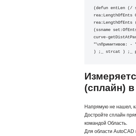
(defun entLen (/ 
rea:LengthOfEnts 
rea:LengthOfEnts 
(ssname set:OfEnt
curve-getDistAtPa
"\nПримитивов: - 
) ;_ strcat ) ;_ 
Измеряетс
(сплайн) в
Напрямую не нашел, ка
Достройте сплайн прям
командой Область.
Для области AutoCAD 