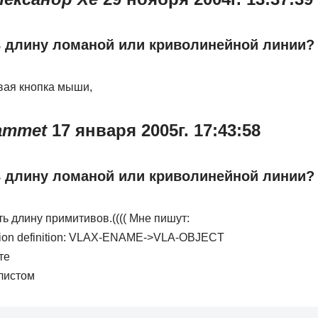
ь длину ломаной или криволинейной линии?
вая кнопка мыши,
ammet
17 января 2005г. 17:43:58
ь длину ломаной или криволинейной линии?
ь длину примитивов.(((( Мне пишут:
ction definition: VLAX-ENAME->VLA-OBJECT
те
листом