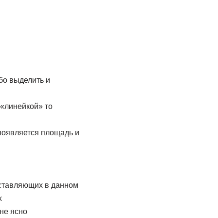
бо выделить и
 «линейкой» то
 появляется площадь и
оставляющих в данном
х
не ясно