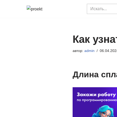
Перейти
к
содержимому
Как узна
автор:
admin
06.04.202
Длина спл