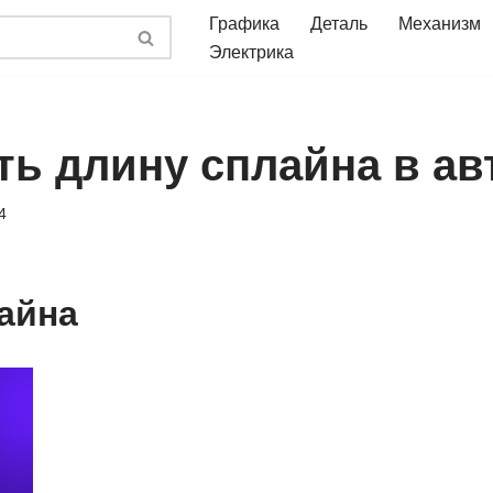
Графика
Деталь
Механизм
Электрика
ть длину сплайна в ав
4
айна