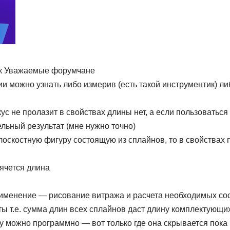
ок Уважаемые форумчане
и можно узнать либо измерив (есть такой инструментик) ли
ус не пролазит в свойствах длины нет, а если пользоваться
льный результат (мне нужно точно)
лоскостную фигуру состоящую из сплайнов, то в свойствах
рячется длина
рименение — рисование витража и расчета необходимых с
ы т.е. сумма длин всех сплайнов даст длину комплектующи
у можно программно — вот только где она скрывается пока 