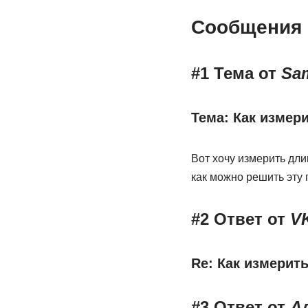
Сообщения 
#1 Тема от
Sa
Тема: Как измер
Вот хочу измерить длин
как можно решить эту
#2 Ответ от
V
Re: Как измерит
#3 Ответ от
А