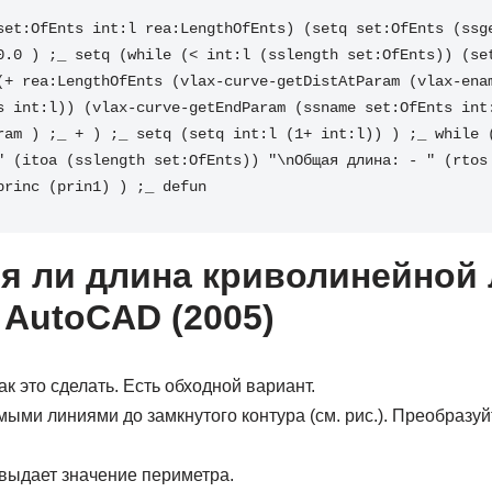
set:OfEnts int:l rea:LengthOfEnts) (setq set:OfEnts (ssge
0.0 ) ;_ setq (while (< int:l (sslength set:OfEnts)) (set
(+ rea:LengthOfEnts (vlax-curve-getDistAtParam (vlax-enam
s int:l)) (vlax-curve-getEndParam (ssname set:OfEnts int
ram ) ;_ + ) ;_ setq (setq int:l (1+ int:l)) ) ;_ while (
" (itoa (sslength set:OfEnts)) "\nОбщая длина: - " (rtos 
princ (prin1) ) ;_ defun
я ли длина криволинейной
 AutoCAD (2005)
к это сделать. Есть обходной вариант.
ыми линиями до замкнутого контура (см. рис.). Преобразуйт
выдает значение периметра.