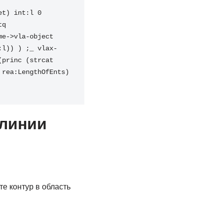
t) int:l 0 
q 
e->vla-object 
:l)) ) ;_ vlax-
princ (strcat 
rea:LengthOfEnts) 
 линии
е контур в область