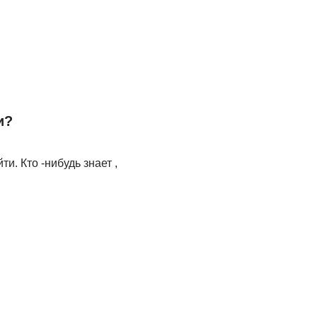
и?
и. Кто -нибудь знает ,