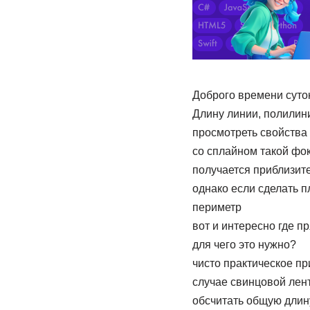
Доброго времени сут
Длину линии, полилини
просмотреть свойства
со сплайном такой фок
получается приблизите
однако если сделать п
периметр
вот и интересно где п
для чего это нужно?
чисто практическое п
случае свинцовой лент
обсчитать общую длин