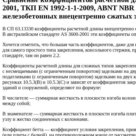
2001, ТКП EN 1992-1-1-2009, ABNT NBR 
железобетонных внецентренно сжатых 
В СП 63.13330 коэффициенты расчетной длины внецентренно сж
В австралийском стандарте AS 3600-2001 эти коэффициенты опи
Хочется отметить, что большая часть коэффициентов, даже для
для самого простого типа закрепления, консольного стержня,
стандарте, там он равен 2.2.
Коэффициенты расчетной длины для сложных типов закреплени
с несмещаемыми (с ограниченным поворотом) заделками на дву
податливыми (с ограниченным поворотом) заделками на двух к
рисунках 10.5.3(B) и 10.5.3(C) и зависят от коэффициентов за
зданий и сооружений, определяют по формуле:
В числителе — суммарная жесткость в плоскости изгиба коло
между собой;
В знаменателе — суммарная жесткость в плоскости изгиба пли
узлу и жестко соединенных с колоннами.
Коэффициент бетта — коэффициент условия закрепления, приве
(или плиты с балкой), на противоположном конце от рассматри