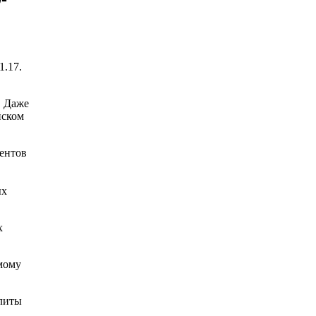
1.17.
. Даже
йском
ментов
ых
х
мому
плиты