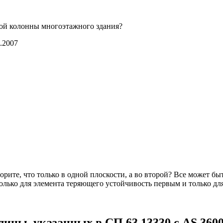
ой колонны многоэтажного здания?
.2007
орите, что только в одной плоскости, а во второй? Все может быт
олько для элемента теряющего устойчивость первым и только дл
ины, указанных в СП 63.13330 с AS 3600