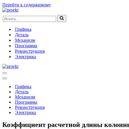
Перейти к содержимому
Искать...
Графика
Деталь
Механизм
Программа
Реконструкция
Электрика
Меню
навигации
Меню
навигации
Графика
Деталь
Механизм
Программа
Реконструкция
Электрика
Коэффициент расчетной длины колонн