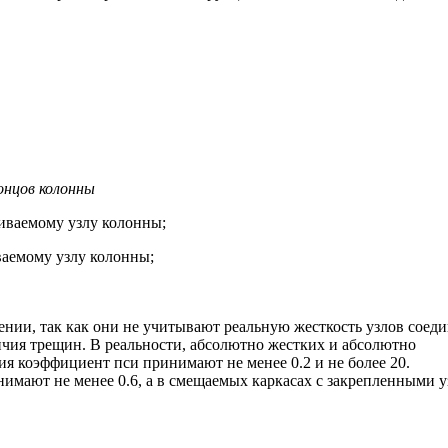
онцов колонны
иваемому узлу колонны;
аемому узлу колонны;
нии, так как они не учитывают реальную жесткость узлов соед
ичия трещин. В реальности, абсолютно жестких и абсолютно
я коэффициент пси принимают не менее 0.2 и не более 20.
имают не менее 0.6, а в смещаемых каркасах с закрепленными 