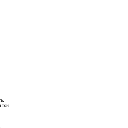
ь,
я той
-