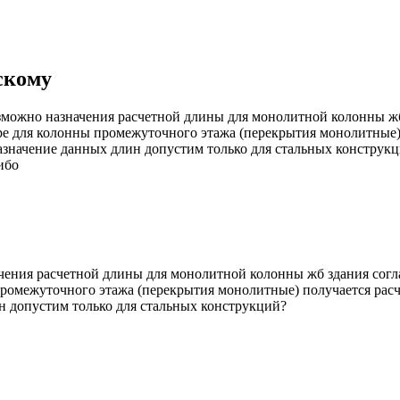
скому
зможно назначения расчетной длины для монолитной колонны ж
лире для колонны промежуточного этажа (перекрытия монолитные
назначение данных длин допустим только для стальных конструк
ибо
ения расчетной длины для монолитной колонны жб здания согл
 промежуточного этажа (перекрытия монолитные) получается рас
ин допустим только для стальных конструкций?