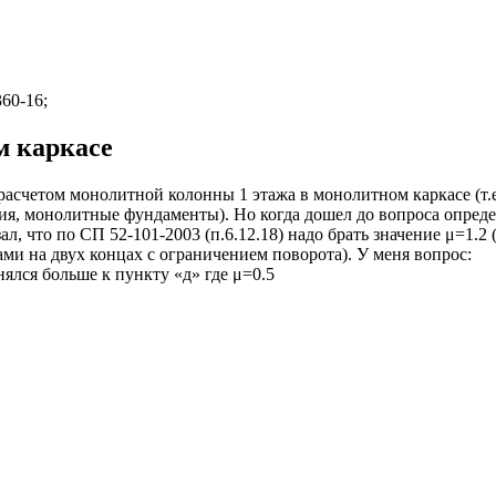
60-16;
м каркасе
асчетом монолитной колонны 1 этажа в монолитном каркасе (т.е
я, монолитные фундаменты). Но когда дошел до вопроса опред
, что по СП 52-101-2003 (п.6.12.18) надо брать значение μ=1.2 (
ми на двух концах с ограничением поворота). У меня вопрос:
ялся больше к пункту «д» где μ=0.5