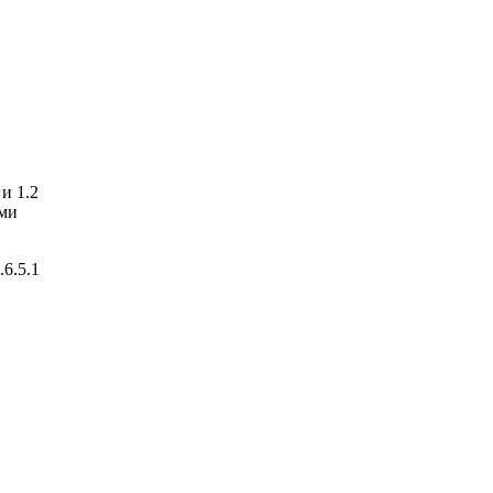
и 1.2
ыми
6.5.1