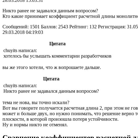
28.03.2018 15:03:31
Никто ранее не задавался данным вопросом?
Кто какие принимает коэффициент расчетной длины монолитн
Сообщений: 1501 Баллов: 2543 Рейтинг: 132 Регистрация: 31.05
29.03.2018 04:19:03
Цитата
chuyits написал:
хотелось бы услышать комментарии разработчиков
вы же этого хотели, что ж вопрошаете дальше.
Цитата
chuyits написал:
Никто ранее не задавался данным вопросом?
тема не нова, вы точно искали?
Вот вы говорите получается расчетная длина 2, при этом не гов
может и больше двух, но нужно понимать, что решение верно т
плоскости, в которой произошла потеря устойчивости.
Ну и нормы никто не отменял.
Сравнение коэффициентов расчетной дл