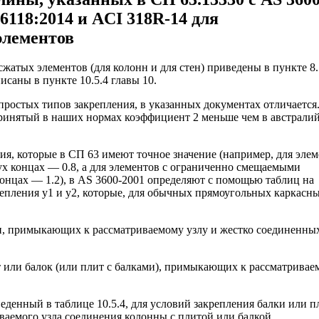
6118:2014 и ACI 318R-14 для
элементов
атых элементов (для колонн и для стен) приведены в пункте 8.
саны в пункте 10.5.4 главы 10.
 простых типов закрепления, в указанных документах отличается
 принятый в наших нормах коэффициент 2 меньше чем в австрали
я, которые в СП 63 имеют точное значение (например, для эле
х концах — 0.8, а для элементов с ограниченно смещаемыми
онцах — 1.2), в AS 3600-2001 определяют с помощью таблиц на
крепления y1 и y2, которые, для обычных прямоугольных каркасн
нн, примыкающих к рассматриваемому узлу и жестко соединенны
т или балок (или плит с балками), примыкающих к рассматривае
денный в таблице 10.5.4, для условий закрепления балки или 
ваемого узла соединения колонны с плитой или балкой.