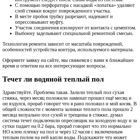
С помощью перфоратора с насадкой «лопатка» удаляют
слой стяжки вокруг поврежденного участка.
В месте пробоя трубку разрезают, надевают и
опрессовывают муфту.
Участок соединения изолируют от контакта с цементом.
Выбоину заделывают специальной ремонтной смесью.
Технология ремонта зависит от масштаба повреждений,
особенностей устройства контура, используемого материала.
Оформите заявку на сайте, мы свяжемся с вами в ближайшее
время и ответим на все интересующие вопросы.
Течет ли водяной теплый пол
Здравствуйте. Проблема такая. Залили теплый пол сухая
стяжка, через месяц положили ламинат прошел ещё месяц и
он вздулся, прораб говорит что я рано положил и мой косяк. В
общей сложности с момента заливки теплого пола прошло 2
месяца визуально пол сухой и трещины в стяжке, думал
система течет подключили опресовщик на холодную воду и за
сутки падает на 0.2 бара, прораб говорит что это нормально
НО клею пленку на пол и через 12 часов с включенным
теплым полом на ней капли воды. Подскажите что может