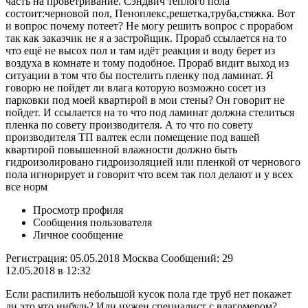
часть на проветривание. Сэндвич теплого пола
состоит:черновой пол, Пеноплекс,решетка,труба,стяжка. Вот
и вопрос почему потеет? Не могу решить вопрос с прорабом
так как заказчик не я а застройщик. Прораб ссылается на то
что ещё не высох пол и там идёт реакция и воду берет из
воздуха в комнате и тому подобное. Прораб видит выход из
ситуации в том что бы постелить пленку под ламинат. Я
говорю не пойдет ли влага которую возможно сосет из
парковки под моей квартирой в мои стены? Он говорит не
пойдет. И ссылается на то что под ламинат должна стелиться
пленка по совету производителя. А то что по совету
производителя ТП валтек если помещение под вашей
квартирой повышенной влажности должно быть
гидроизолировано гидроизоляцией или пленкой от чернового
пола игнорирует и говорит что всем так пол делают и у всех
все норм
Просмотр профиля
Сообщения пользователя
Личное сообщение
Регистрация: 05.05.2018 Москва Сообщений: 29
12.05.2018 в 12:32
Если распилить небольшой кусок пола где труб нет покажет
ли это что нибудь? Или нужен специалист с влагомером?