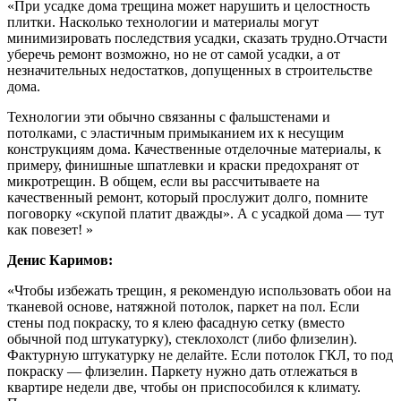
«При усадке дома трещина может нарушить и целостность
плитки. Насколько технологии и материалы могут
минимизировать последствия усадки, сказать трудно.Отчасти
уберечь ремонт возможно, но не от самой усадки, а от
незначительных недостатков, допущенных в строительстве
дома.
Технологии эти обычно связанны с фальшстенами и
потолками, с эластичным примыканием их к несущим
конструкциям дома. Качественные отделочные материалы, к
примеру, финишные шпатлевки и краски предохранят от
микротрещин. В общем, если вы рассчитываете на
качественный ремонт, который прослужит долго, помните
поговорку «скупой платит дважды». А с усадкой дома — тут
как повезет! »
Денис Каримов:
«Чтобы избежать трещин, я рекомендую использовать обои на
тканевой основе, натяжной потолок, паркет на пол. Если
стены под покраску, то я клею фасадную сетку (вместо
обычной под штукатурку), стеклохолст (либо флизелин).
Фактурную штукатурку не делайте. Если потолок ГКЛ, то под
покраску — флизелин. Паркету нужно дать отлежаться в
квартире недели две, чтобы он приспособился к климату.