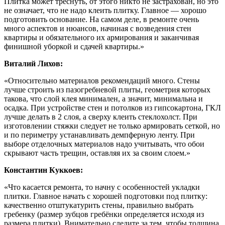
Плитка может треснуть, от этого никто не застрахован, но это
не означает, что не надо клеить плитку. Главное — хорошо
подготовить основание. На самом деле, в ремонте очень
много аспектов и нюансов, начиная с возведения стен
квартиры и обязательного их армирования и заканчивая
финишной уборкой и сдачей квартиры.»
Виталий Лихов:
«Относительно материалов рекомендаций много. Стены
лучше строить из пазогребневой плиты, геометрия которых
такова, что слой клея минимален, а значит, минимальна и
осадка. При устройстве стен и потолков из гипсокартона, ГКЛ
лучше делать в 2 слоя, а сверху клеить стеклохолст. При
изготовлении стяжки следует не только армировать сеткой, но
и по периметру устанавливать демпферную ленту. При
выборе отделочных материалов надо учитывать, что обои
скрывают часть трещин, оставляя их за своим слоем.»
Константин Куккоев:
«Что касается ремонта, то начну с особенностей укладки
плитки. Главное начать с хорошей подготовки под плитку:
качественно отштукатурить стены, правильно выбрать
гребенку (размер зубцов гребёнки определяется исходя из
размера плитки). Внимательно следите за тем, чтобы толщина