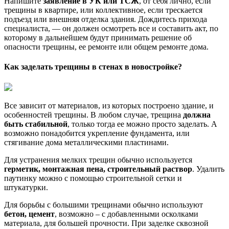
Напишите
заявление в УК или ТСЖ
, от себя лично, если
трещины в квартире, или коллективное, если трескается
подъезд или внешняя отделка здания. Дождитесь прихода
специалиста, — он должен осмотреть все и составить акт, по
которому в дальнейшем будут принимать решение об
опасности трещины, ее ремонте или общем ремонте дома.
Как заделать трещины в стенах в новостройке?
Все зависит от материалов, из которых построено здание, и
особенностей трещины. В любом случае, трещина
должна
быть стабильной
, только тогда ее можно просто заделать. А
возможно понадобится укрепление фундамента, или
стягивание дома металлическими пластинами.
Для устранения мелких трещин обычно используется
герметик, монтажная пена, строительный раствор
. Удалить
паутинку можно с помощью строительной сетки и
штукатурки.
Для борьбы с большими трещинами обычно используют
бетон, цемент
, возможно – с добавленными осколками
материала, для большей прочности. При заделке сквозной