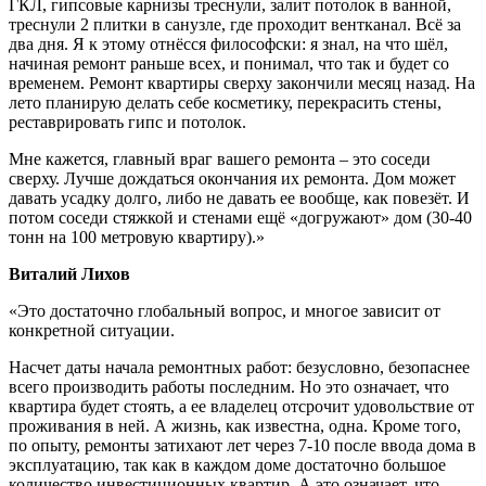
ГКЛ, гипсовые карнизы треснули, залит потолок в ванной,
треснули 2 плитки в санузле, где проходит вентканал. Всё за
два дня. Я к этому отнёсся философски: я знал, на что шёл,
начиная ремонт раньше всех, и понимал, что так и будет со
временем. Ремонт квартиры сверху закончили месяц назад. На
лето планирую делать себе косметику, перекрасить стены,
реставрировать гипс и потолок.
Мне кажется, главный враг вашего ремонта – это соседи
сверху. Лучше дождаться окончания их ремонта. Дом может
давать усадку долго, либо не давать ее вообще, как повезёт. И
потом соседи стяжкой и стенами ещё «догружают» дом (30-40
тонн на 100 метровую квартиру).»
Виталий Лихов
«Это достаточно глобальный вопрос, и многое зависит от
конкретной ситуации.
Насчет даты начала ремонтных работ: безусловно, безопаснее
всего производить работы последним. Но это означает, что
квартира будет стоять, а ее владелец отсрочит удовольствие от
проживания в ней. А жизнь, как известна, одна. Кроме того,
по опыту, ремонты затихают лет через 7-10 после ввода дома в
эксплуатацию, так как в каждом доме достаточно большое
количество инвестиционных квартир. А это означает, что