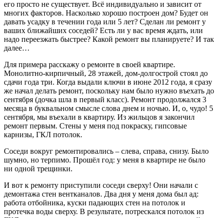
его просто не существует. Всё индивидуально и зависит от
многих факторов. Насколько хорошо построен дом? Будет он
давать усадку в течении года или 5 лет? Сделан ли ремонт у
ваших ближайших соседей? Есть ли у вас время ждать, или
надо переезжать быстрее? Какой ремонт вы планируете? И так
далее…
Для примера расскажу о ремонте в своей квартире.
Монолитно-кирпичный, 28 этажей, дом-долгострой стоял до
сдачи года три. Когда выдали ключи в июне 2012 года, я сразу
же начал делать ремонт, поскольку нам было нужно въехать до
сентября (дочка шла в первый класс). Ремонт продолжался 3
месяца в буквальном смысле слова днем и ночью. И, о, чудо! 5
сентября, мы въехали в квартиру. Из жильцов я закончил
ремонт первым. Стены у меня под покраску, гипсовые
карнизы, ГКЛ потолок.
Соседи вокруг ремонтировались – слева, справа, снизу. Было
шумно, но терпимо. Прошёл год: у меня в квартире не было
ни одной трещинки.
И вот к ремонту приступили соседи сверху! Они начали с
демонтажа стен вентканалов. Два дня у меня дома был ад:
работа отбойника, куски падающих стен на потолок и
протечка воды сверху. В результате, потрескался потолок из