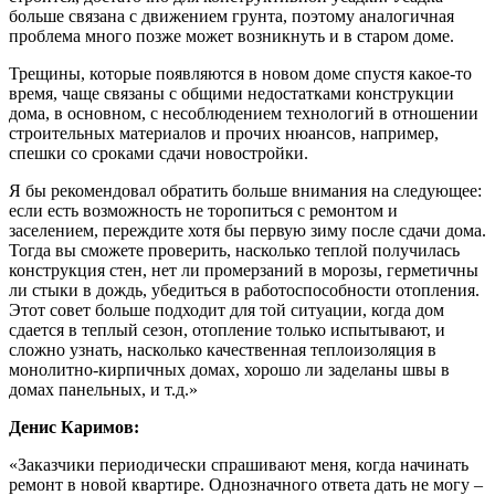
больше связана с движением грунта, поэтому аналогичная
проблема много позже может возникнуть и в старом доме.
Трещины, которые появляются в новом доме спустя какое-то
время, чаще связаны с общими недостатками конструкции
дома, в основном, с несоблюдением технологий в отношении
строительных материалов и прочих нюансов, например,
спешки со сроками сдачи новостройки.
Я бы рекомендовал обратить больше внимания на следующее:
если есть возможность не торопиться с ремонтом и
заселением, переждите хотя бы первую зиму после сдачи дома.
Тогда вы сможете проверить, насколько теплой получилась
конструкция стен, нет ли промерзаний в морозы, герметичны
ли стыки в дождь, убедиться в работоспособности отопления.
Этот совет больше подходит для той ситуации, когда дом
сдается в теплый сезон, отопление только испытывают, и
сложно узнать, насколько качественная теплоизоляция в
монолитно-кирпичных домах, хорошо ли заделаны швы в
домах панельных, и т.д.»
Денис Каримов:
«Заказчики периодически спрашивают меня, когда начинать
ремонт в новой квартире. Однозначного ответа дать не могу –