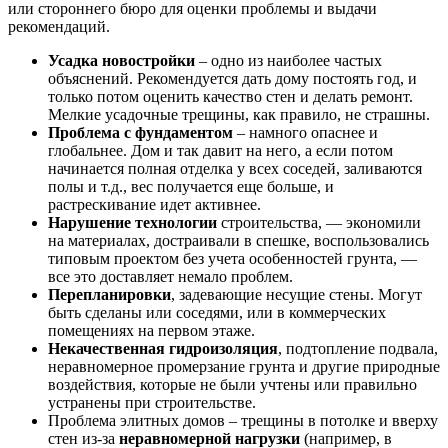
или стороннего бюро для оценки проблемы и выдачи
рекомендаций.
Усадка новостройки
– одно из наиболее частых
объяснений. Рекомендуется дать дому постоять год, и
только потом оценить качество стен и делать ремонт.
Мелкие усадочные трещины, как правило, не страшны.
Проблема с фундаментом
– намного опаснее и
глобальнее. Дом и так давит на него, а если потом
начинается полная отделка у всех соседей, заливаются
полы и т.д., вес получается еще больше, и
растрескивание идет активнее.
Нарушение технологии
строительства, — экономили
на материалах, достраивали в спешке, воспользовались
типовым проектом без учета особенностей грунта, —
все это доставляет немало проблем.
Перепланировки
, задевающие несущие стены. Могут
быть сделаны или соседями, или в коммерческих
помещениях на первом этаже.
Некачественная гидроизоляция
, подтопление подвала,
неравномерное промерзание грунта и другие природные
воздействия, которые не были учтены или правильно
устранены при строительстве.
Проблема элитных домов – трещины в потолке и вверху
стен из-за
неравномерной нагрузки
(например, в