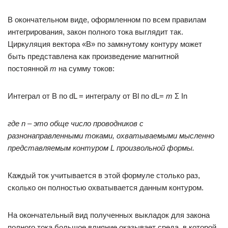
В окончательном виде, оформленном по всем правилам
интегрирования, закон полного тока выглядит так.
Циркуляция вектора «В» по замкнутому контуру может
быть представлена как произведение магнитной
постоянной
m
на сумму токов:
Интеграл от B по dL = интегралу от Bl по dL=
m
Σ In
где n – это обще число проводников с
разнонаправленными токами, охватываемыми мысленно
представляемым контуром L произвольной формы.
Каждый ток учитывается в этой формуле столько раз,
сколько он полностью охватывается данным контуром.
На окончательный вид полученных выкладок для закона
полного тока большое влияние оказывает среда, в которой