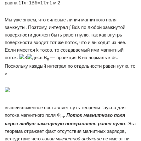
равна 1Тл: 1Вб=1Тл∙1 м 2 .
Мы уже знаем, что силовые линии магнитного поля
замкнуты. Поэтому, интеграл ∫ Вds по любой замкнутой
поверхности должен быть равен нулю, так как внутрь
поверхности входит тот же поток, что и выходит из нее.
Если имеется k токов, то создаваемый ими магнитный
поток:
З
десь В
— проекция В на нормаль к ds.
n
Поскольку каждый интеграл по отдельности равен нулю, то
и
вышеизложенное составляет суть теоремы Гаусса для
потока магнитного поля Ф
.
П
оток магнитного поля
m
через любую замкнутую поверхность равен нулю.
Эта
теорема отражает факт отсутствия магнитных зарядов,
вследствие чего
линии магнитной индукции
не имеют ни