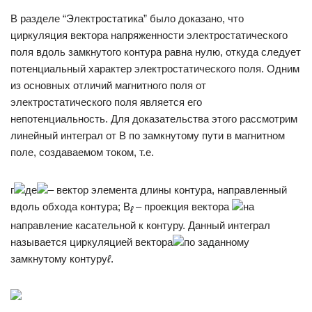
В разделе “Электростатика” было доказано, что
циркуляция вектора напряженности электростатического
поля вдоль замкнутого контура равна нулю, откуда следует
потенциальный характер электростатического поля. Одним
из основных отличий магнитного поля от
электростатического поля является его
непотенциальность. Для доказательства этого рассмотрим
линейный интеграл от В по замкнутому пути в магнитном
поле, создаваемом током, т.е.
г
де
– вектор элемента длины контура, направленный
вдоль обхода контура; В
– проекция вектора
на
ℓ
направление касательной к контуру. Данный интеграл
называется циркуляцией вектора
по заданному
замкнутому контуру
ℓ
.