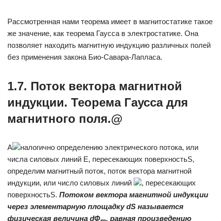
Рассмотренная нами теорема имеет в магнитостатике такое
же значение, как теорема Гаусса в электростатике. Она
позволяет находить магнитную индукцию различных полей
без применения закона Био-Савара-Лапласа.
1.7. Поток вектора магнитной
индукции. Теорема Гаусса для
магнитного поля.@
А
налогично определению электрического потока, или
числа силовых линий Е, пересекающих поверхностьS,
определим магнитный поток, поток вектора магнитной
индукции, или число силовых линий
, пересекающих
поверхностьS.
Потоком вектора магнитной индукции
через элементарную площадку
dS
называется
физическая величина
d
Ф
,
равная произведению