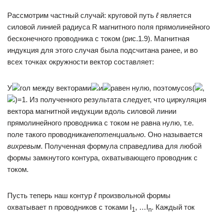
Рассмотрим частный случай: круговой путь
ℓ
является
силовой линией радиуса R магнитного поля прямолинейного
бесконечного проводника с током (рис.1.9). Магнитная
индукция для этого случая была подсчитана ранее, и во
всех точках окружности вектор составляет:
У
гол между векторами
и
равен нулю, поэтомуcos(
,
)=1. Из полученного результата следует, что циркуляция
вектора магнитной индукции вдоль силовой линии
прямолинейного проводника с током не равна нулю, т.е.
поле такого проводника
непотенциально
. Оно называется
вихревым
. Полученная формула справедлива для любой
формы замкнутого контура, охватывающего проводник с
током.
Пусть теперь наш контур
ℓ
произвольной формы
охватывает n проводников с токами I
, …I
. Каждый ток
1
n