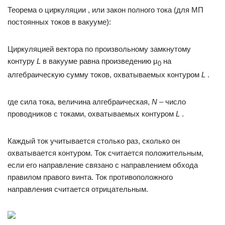
Теорема о циркуляции , или закон полного тока (для МП
постоянных токов в вакууме):
Циркуляцией вектора по произвольному замкнутому
контуру
L
в вакууме равна произведению μ
на
0
алгебраическую сумму токов, охватываемых контуром
L
.
где сила тока, величина алгебраическая,
N
– число
проводников с токами, охватываемых контуром
L
.
Каждый ток учитывается столько раз, сколько он
охватывается контуром. Ток считается положительным,
если его направление связано с направлением обхода
правилом правого винта. Ток противоположного
направления считается отрицательным.