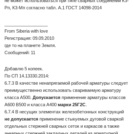
не может использоваться при типе сварных соединений К3-
Рп, К3-Мп согласно табл. А.1 ГОСТ 14098-2014
__________________
From Siberia with love
Регистрация: 09.09.2010
где то на планете Земля.
Сообщений: 11
Добавлю 5 копеек.
По СП 14.13330.2014:
6.7.3 В качестве ненапрягаемой рабочей арматуры следует
преимущественно использовать свариваемую арматуру
класса А500.
Допускается
применение арматуры классов
А600 В500 и класса А400
марки 25Г2С
.
6.7.4 В несущих элементах железобетонных конструкций
не допускается
применение стыкуемых дуговой сваркой
отдельных стержней сварных сеток и каркасов а также
анкерных стержней закладных деталей из арматурной