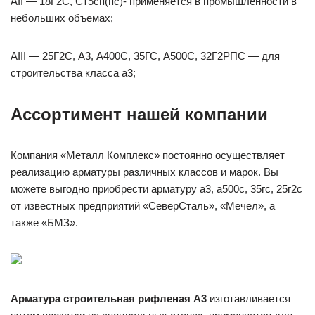
AII — 18Г2С, Ст5сп(пс)- применяется в промышленности в
небольших объемах;
AIII — 25Г2С, А3, А400С, 35ГС, А500С, 32Г2РПС — для
строительства класса а3;
Ассортимент нашей компании
Компания «Металл Комплекс» постоянно осуществляет
реализацию арматуры различных классов и марок. Вы
можете выгодно приобрести арматуру а3, а500с, 35гс, 25г2с
от известных предприятий «СеверСталь», «Мечел», а
также «БМЗ».
Арматура строительная рифленая А3
изготавливается