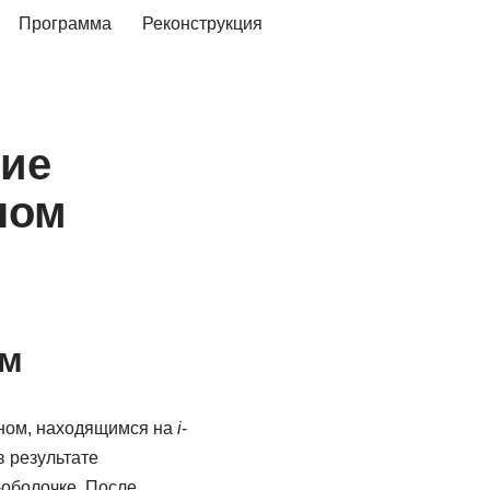
Программа
Реконструкция
вие
ном
ом
оном, находящимся на
i
-
в результате
-оболочке. После