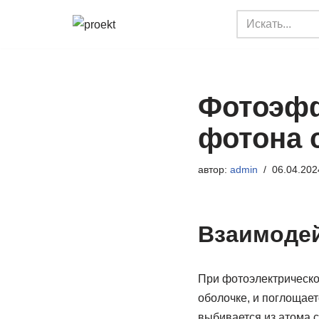
Перейти
к
содержимому
Фотоэфф
фотона 
автор:
admin
06.04.202
Взаимодей
При фотоэлектрическо
оболочке, и поглощает
выбивается из атома с