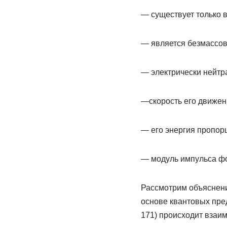
— существует только 
— является безмассов
— электрически нейтра
—скорость его движен
— его энергия пропор
— модуль импульса фо
Рассмотрим объяснен
основе квантовых пре
171) происходит взаи