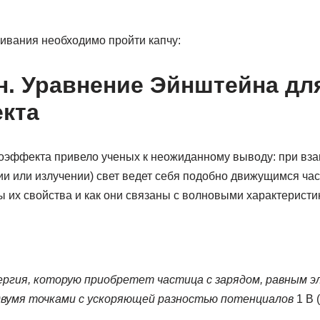
ивания необходимо пройти капчу:
он. Уравнение Эйнштейна дл
кта
оэффекта привело ученых к неожиданному выводу: при вза
и или излучении) свет ведет себя подобно движущимся част
ы их свойства и как они связаны с волновыми характеристи
ргия, которую приобретет частица с зарядом, равным э
вумя точками с ускоряющей разностью потенциалов
1 В (