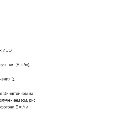
ех ИСО;
лучения (E =
h
ν);
ения ().
ое Эйнштейном на
лучением (см. рис.
 фотона E =
h
ν