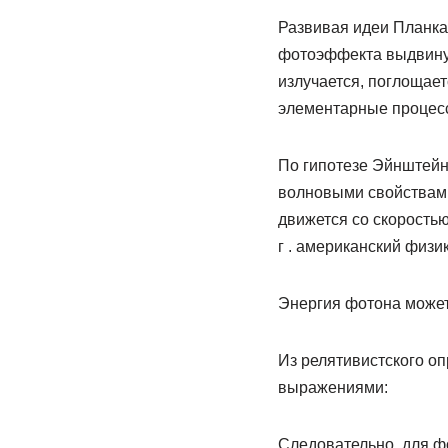
Развивая идеи Планка
фотоэффекта выдвинул
излучается, поглощает
элементарные процесс
По гипотезе Эйнштейн
волновыми свойствами
движется со скорость
г . американский физи
Энергия фотона может
Из релятивистского оп
выражениями:
Следовательно, для ф