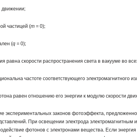
в движении;
ой частицей (
m =
0);
лен (
q =
0);
ия равна скорости распространения света в вакууме во вс
циональна частоте соответствующего электромагнитного из
тона равен отношению его энергии к модулю скорости движ
ие экспериментальных законов фотоэффекта, предложенн
дставлений. При освещении электрода электромагнитным из
модействие фотонов с электронами вещества. Если энергия