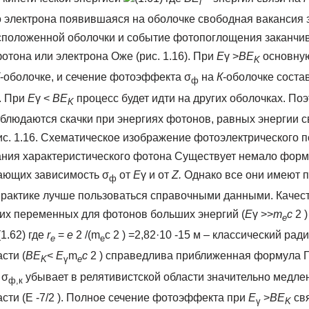
i
 электрона появившаяся на оболочке свободная вакансия 
положенной оболочки и событие фотопоглощения заканчив
отона или электрона Оже (рис. 1.16). При
E
γ >
BE
основную
K
-оболочке, и сечение фотоэффекта σ
на
К
-оболочке соста
ф
. При
E
γ <
BE
процесс будет идти на других оболочках. По
K
аблюдаются скачки при энергиях фотонов, равных энергии с
с. 1.16. Схематическое изображение фотоэлектрического 
ния характеристического фотона Существует немало форму
ающих зависимость σ
от
E
γ и от
Z
.
Однако все они имеют 
ф
 практике лучше пользоваться справочными данными. Качес
тих переменных для фотонов больших энергий (
E
γ >>
m
c
2 
e
(1.62) где
r
=
e
2 /(m
c 2 ) =2,82·10 -15 м – классический рад
e
e
сти (
BE
<
E
m
c
2 ) справедлива приближенная формула 
K
γ
e
 σ
убывает в релятивистской области значительно медлен
ф,к
сти (E -7/2 ). Полное сечение фотоэффекта при
E
>
B
E
свя
γ
K