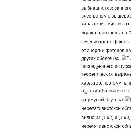
выбивания связанного
электроном с вышерас
характеристического ф
играют электроны на
К
сечения фотоэффекта
от энергии фотонов н
других оболочках.
Ри
последующего испуска
теоретических, выраж
характер, поэтому на
σ
на
К
-оболочке от э
ф
формулой Заутера:
нерелятивистской обла
видно из (1.62) и (1.63)
нерелятивистской обла