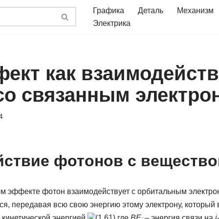
Графика
Деталь
Механизм
Электрика
ект как взаимодейст
со связанным электро
4
ствие фотонов с веществ
м эффекте фотон взаимодействует с орбитальным электр
ся, передавая всю свою энергию этому электрону, который 
 кинетической энергией
(1.61) где
BE
– энергия связи на
i