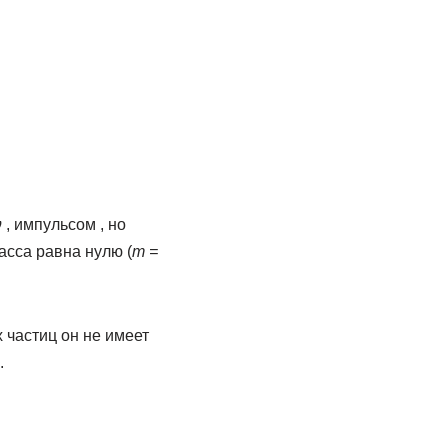
 , импульсом , но
масса равна нулю (
m =
 частиц он не имеет
.