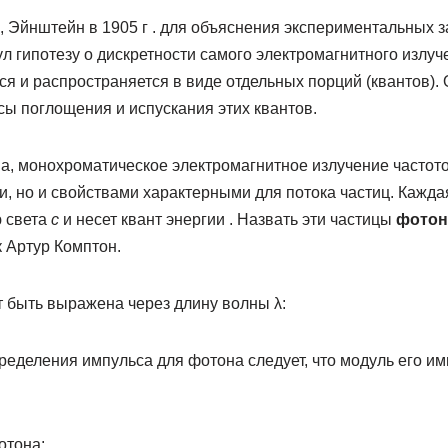
, Эйнштейн в 1905 г . для объяснения экспериментальных 
 гипотезу о дискретности самого электромагнитного излуч
ся и распространяется в виде отдельных порций (квантов).
ы поглощения и испускания этих квантов.
а, монохроматическое электромагнитное излучение частото
, но и свойствами характерными для потока частиц. Каждая
ю света
с
и несет квант энергии . Назвать эти частицы
фотон
к Артур Комптон.
 быть выражена через длину волны λ:
ределения импульса для фотона следует, что модуль его и
отона: