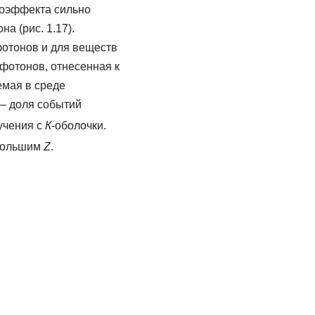
тоэффекта сильно
а (рис. 1.17).
фотонов и для веществ
фотонов, отнесенная к
емая в среде
– доля событий
учения с
К
-оболочки.
 большим
Z
.