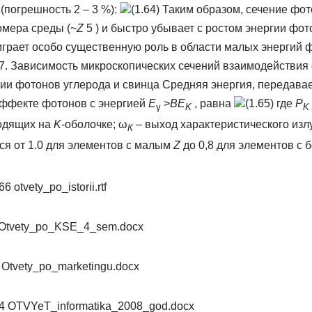
погрешность 2 – 3 %):
(1.64) Таким образом, сечение фо
омера среды (~
Z
5 ) и быстро убывает с ростом энергии фотон
играет особо существенную роль в области малых энергий 
17. Зависимость микроскопических сечений взаимодействия 
гии фотонов углерода и свинца Средняя энергия, передава
ффекте фотонов с энергией
E
>
B
E
, равна
(1.65) где
P
γ
K
K
одящих на
K
-оболочке; ω
– выход характеристического изл
К
ся от 1.0 для элементов с малым
Z
до 0,8 для элементов с
 otvety_po_istorii.rtf
1 Otvety_po_KSE_4_sem.docx
 Otvety_po_marketingu.docx
14 OTVYeT_informatika_2008_god.docx