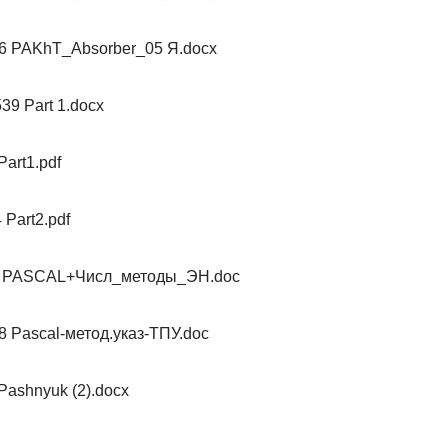
26 PAKhT_Absorber_05 Я.docx
39 Part 1.docx
Part1.pdf
 Part2.pdf
 39 PASCAL+Числ_методы_ЭН.doc
8 Pascal-метод.указ-ТПУ.doc
Pashnyuk (2).docx