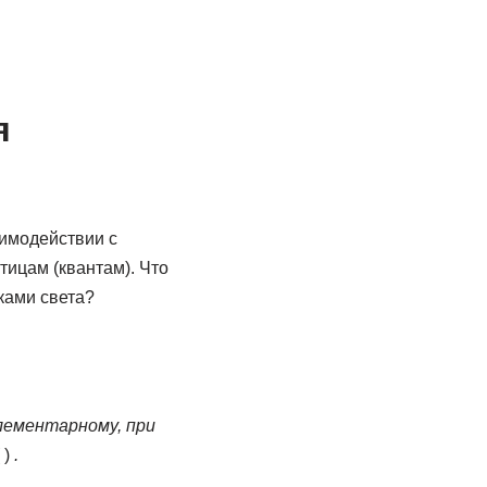
я
имодействии с
ицам (квантам). Что
ками света?
лементарному, при
 )
.