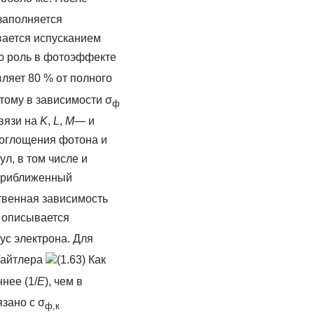
заполняется
ается испусканием
 роль в фотоэффекте
вляет 80 % от полного
этому в зависимости σ
ф
вязи на
K
,
L
,
M
— и
поглощения фотона и
л, в том числе и
приближенный
твенная зависимость
) описывается
иус электрона. Для
Гайтлера
(1.63) Как
нее (1/
E
), чем в
зано с σ
ф,к