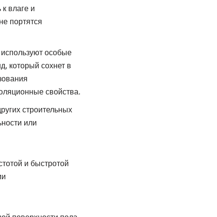
 к влаге и
не портятся
 используют особые
д, который сохнет в
ьзования
оляционные свойства.
других строительных
ьности или
стотой и быстротой
ми