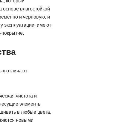
ла, который
а основе влагостойкой
ременно и черновую, и
су эксплуатации, имеют
-покрытие.
ства
рых отличают
еская чистота и
а несущие элементы
шивать в любые цвета.
еняются новыми