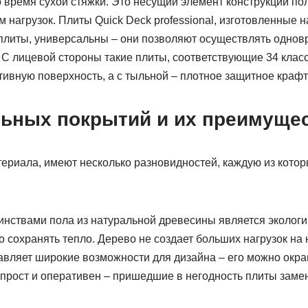
 во время сухой стяжки. Это несущий элемент конструкции по
нагрузок. Плиты Quick Deck professional, изготовленные н
плиты, универсальны – они позволяют осуществлять однов
 С лицевой стороны такие плиты, соответствующие 34 клас
ивную поверхность, а с тыльной – плотное защитное крафт
ьных покрытий и их преимуще
териала, имеют несколько разновидностей, каждую из кото
нствами пола из натуральной древесины является экологич
о сохранять тепло. Дерево не создает больших нагрузок н
авляет широкие возможности для дизайна – его можно окра
 прост и оперативен – пришедшие в негодность плиты зам