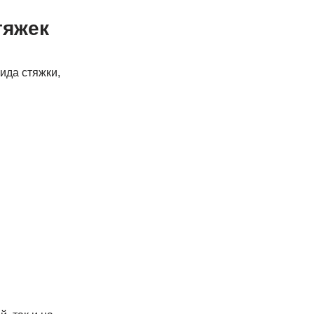
тяжек
вида стяжки,