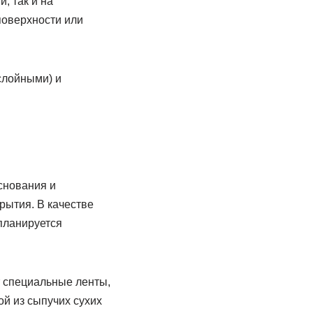
, так и на
поверхности или
слойными) и
снования и
рытия. В качестве
планируется
т специальные ленты,
й из сыпучих сухих