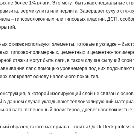
х не более 1% влаги. Это могут быть как специальные стр
рамзита, вермикулита или перлита. Завершает сухую стяжку
иала – гипсоволоконных или гипсовых пластин, ДСП, особо
крытий.
ых стяжек используют элементы, готовые к укладке – бы
овых, гипсово-полимерных, цементных и цементно-полимер
ной стяжки могут быть лаги, в таком случае сыпучий слой
равнивания лаг с помощью уровнемера под них подсыпают п
ерх лаг крепят основу напольного покрытия.
онструкция, в которой изолирующий слой не связан с осно
й в данном случае укладывают теплоизолирующий материал
ьная вата, вспененный полистирол, древесноволокнистые 
ый образец такого материала – плиты Quick Deck professi