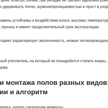
цене, влагоустойчив, при укладке не требует идеально ров
ю удерживать тепло, шумонепроницаемостью и прост в уход
камень устойчивы к воздействию влаги, высоких температу
, прочны и имеют продолжительный срок эксплуатации.
аркет характеризует экологичность, низкая теплопроводно
ый утеплитель, на который не понадобится стелить ковры, 
шума.
и монтажа полов разных видов
ии и алгоритм
дерева, учтите следующие моменты: