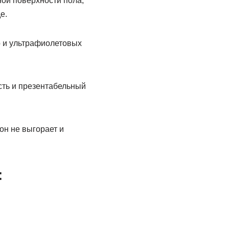
ной поверхности пола,
е.
р и ультрафиолетовых
сть и презентабельный
он не выгорает и
: