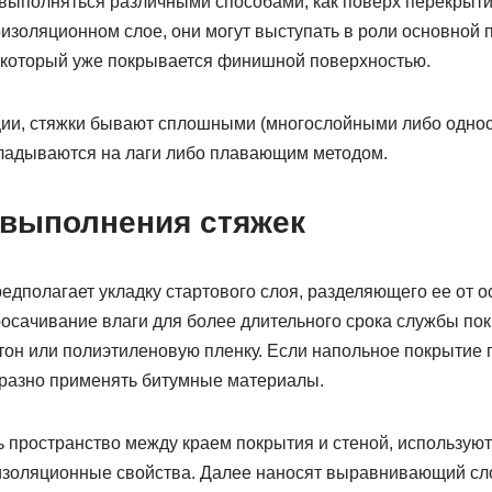
выполняться различными способами, как поверх перекрытий
изоляционном слое, они могут выступать в роли основной 
 который уже покрывается финишной поверхностью.
ции, стяжки бывают сплошными (многослойными либо одно
ладываются на лаги либо плавающим методом.
 выполнения стяжек
едполагает укладку стартового слоя, разделяющего ее от о
сачивание влаги для более длительного срока службы пок
тон или полиэтиленовую пленку. Если напольное покрытие 
разно применять битумные материалы.
 пространство между краем покрытия и стеной, использую
золяционные свойства. Далее наносят выравнивающий сло