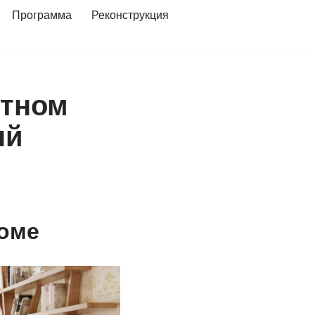
Программа
Реконструкция
стном
ый
доме