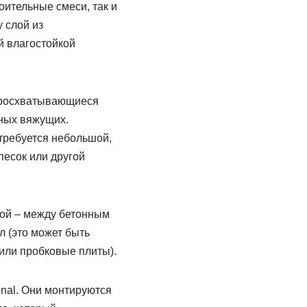
оительные смеси, так и
 слой из
й влагостойкой
стросхватывающиеся
ных вяжущих.
 требуется небольшой,
есок или другой
вой – между бетонным
 (это может быть
или пробковые плиты).
onal. Они монтируются