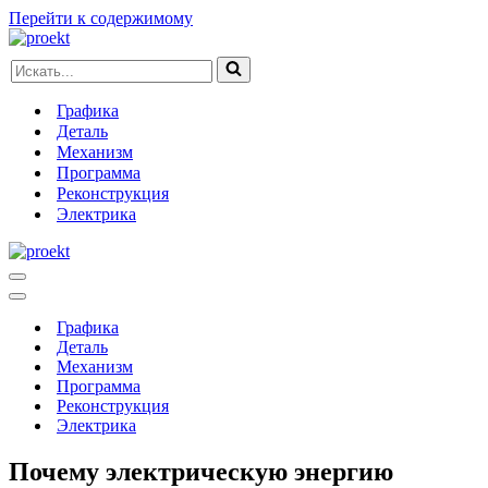
Перейти к содержимому
Искать...
Графика
Деталь
Механизм
Программа
Реконструкция
Электрика
Меню
навигации
Меню
навигации
Графика
Деталь
Механизм
Программа
Реконструкция
Электрика
Почему электрическую энергию