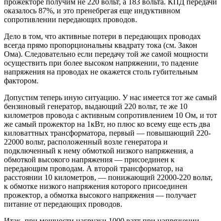
прожекторе получим не 220 вольт, а 183 вольта. КПД передачи
оказалось 87%, и это пренебрегая еще индуктивном
сопротивлении передающих проводов.
Дело в том, что активные потери в передающих проводах
всегда прямо пропорциональны квадрату тока (см. Закон
Ома). Следовательно если передачу той же самой мощности
осуществить при более высоком напряжении, то падение
напряжения на проводах не окажется столь губительным
фактором.
Допустим теперь иную ситуацию. У нас имеется тот же самый
бензиновый генератор, выдающий 220 вольт, те же 10
километров провода с активным сопротивлением 10 Ом, и тот
же самый прожектор на 1кВт, но плюс ко всему еще есть два
киловаттных трансформатора, первый — повышающий 220-
22000 вольт, расположенный возле генератора и
подключенный к нему обмоткой низкого напряжения, а
обмоткой высокого напряжения — присоединен к
передающим проводам. А второй трансформатор, на
расстоянии 10 километров, — понижающий 22000-220 вольт,
к обмотке низкого напряжения которого присоединен
прожектор, а обмотка высокого напряжения — получает
питание от передающих проводов.
Итак, при мощности нагрузки 1000 ватт при напряжении