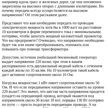
например вдоль трасс и железных дорог, где они неизменно
закреплены на высоких опорах с длинными изоляторами. Но
почему передача всегда осуществляется на высоком
напряжении? Об этом расскажем далее.
Представьте что вам необходимо передать по проводам
электрическую мощность хотя бы в 1000 ватт на расстояние
10 километров в форме переменного тока с минимальными
потерями, чтобы запитать мощный киловаттный прожектор.
Что вы предпримете? Очевидно, что напряжение необходимо
будет так или иначе преобразовывать, понижать или
повышать при помощи трансформатора.
Допустим, источник (небольшой бензиновый генератор)
выдает напряжение 220 вольт, при этом в вашем
распоряжении есть двухжильный медный кабель с сечением
каждой жилы по 35 кв.мм. На 10 километров такой кабель
даст активное сопротивление около 10 Ом.
Нагрузка мощностью 1 кВт имеет сопротивление около 50
Ом. И что если передаваемое напряжение оставить на уровне
220 вольт? Это значит, что шестая часть напряжения придется
(упадет) на передающий провод, который окажется под
напряжением около 36 вольт. И вот, порядка 130 Вт потеряно
по пути — просто подогрели передающие провода. А на