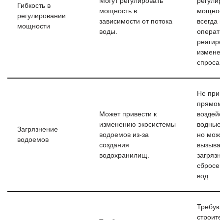
Могут регулировать
регули
Гибкость в
мощность в
мощнос
регулировании
зависимости от потока
всегда
мощности
воды.
операт
реагир
измен
спроса
Не при
прямо
Может привести к
воздей
изменению экосистемы
водные
Загрязнение
водоемов из-за
но мож
водоемов
создания
вызыва
водохранилищ.
загряз
сбросе
вод.
Требу
строит