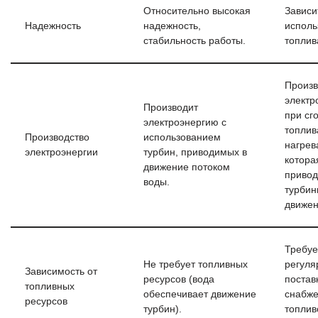
Относительно высокая
Зависи
Надежность
надежность,
исполь
стабильность работы.
топлив
Произв
электр
Производит
при сг
электроэнергию с
топлив
Производство
использованием
нагрев
электроэнергии
турбин, приводимых в
котора
движение потоком
привод
воды.
турбин
движен
Требуе
Не требует топливных
регуля
Зависимость от
ресурсов (вода
постав
топливных
обеспечивает движение
снабж
ресурсов
турбин).
топлив