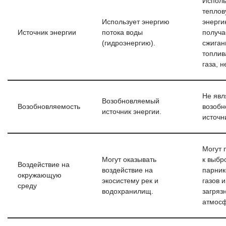
Исполь
тепло
Использует энергию
энерги
Источник энергии
потока воды
получ
(гидроэнергию).
сжиган
топлива
газа, н
Не явл
Возобновляемый
Возобновляемость
возоб
источник энергии.
источн
Могут 
Могут оказывать
к выбр
Воздействие на
воздействие на
парник
окружающую
экосистему рек и
газов 
среду
водохранилищ.
загряз
атмос