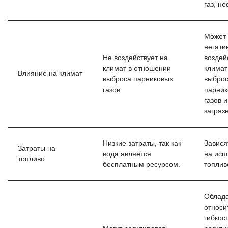
газ, не
Может 
негати
Не воздействует на
воздей
климат в отношении
климат
Влияние на климат
выброса парниковых
выбро
газов.
парник
газов и
загряз
Низкие затраты, так как
Завися
Затраты на
вода является
на исп
топливо
бесплатным ресурсом.
топлив
Облад
относи
гибкос