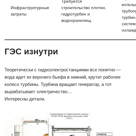
Требуется
котель
Инфраструктурные
строительство плотин,
трубоп
затраты
гидротурбин и
турбин
водохранилищ.
систе
охлажд
ГЭС изнутри
Теоретически с гидроэлектростанциями все понятно —
вода идет из верхнего бьефа в нижний, крутит рабочее
колесо турбины. Турбина вращает генератор, а тот
вырабатывает электричество…
Интересны детали.