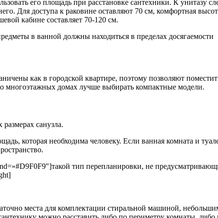
ьзовать его площадь при расстановке сантехники. К унитазу сл
 него. Для доступа к раковине оставляют 70 см, комфортная высот
евой кабине составляет 70-120 см.
 предметы в ванной должны находиться в пределах досягаемости
раничены как в городской квартире, поэтому позволяют поместит
во многоэтажных домах лучше выбирать компактные модели.
размерах санузла.
адь, которая необходима человеку. Если ванная комната и туал
ространство.
ckground=»#D9F0F9″]такой тип перепланировки, не предусматриваю
ght]
остаточно места для комплектации стиральной машиной, небольши
сантехнику можно расставить либо по периметру комнаты, либо 