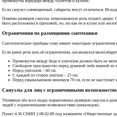
промежуток коридора между туалетом и кухней.
Если санузел совмещенный, габариты могут отличаться. Исходи
Помимо размеров санузла, немаловажную роль играют двери. О
быть расположена в прихожей, но, ни как не в кухне или жилой
Ограничения по размещению сантехники
Сантехнические приборы тоже имеют некоторые ограничения 
Если ранее речь шла об ограничениях, касающихся малогабарит
Промежуток между биде и унитазом должен быть не менее
Свободное пространство перед душевой либо ванной не ме
Перед унитазом – 60 см;
С каждой из сторон унитаза – 25 см;
Перед умывальником минимум 70 см, если не выступает из
Санузлы для лиц с ограниченными возможностя
Упомянув обо всех видах нормативных размеров санузла и раз
людей с ограниченными возможностями (инвалидов).
Пункт 4.36 СНИП 2.08.02-89 под названием «Общественные зда