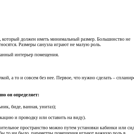
, который должен иметь минимальный размер. Большинство не
носятся. Размеры санузла играют не малую роль.
ованный интерьер помещения.
кой, а то и совсем без нее. Первое, что нужно сделать – спланир
нно он определяет:
ик, биде, ванная, унитаз);
кацию и проводку или оставить на виду).
нительное пространство можно путем установки кабинки или си
 бы то ни было, параметры помещения играют важную роль в