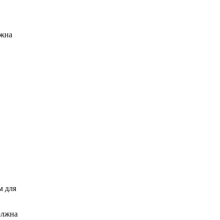
лжна
м для
олжна