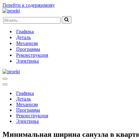
Перейти к содержимому
Искать...
Графика
Деталь
Механизм
Программа
Реконструкция
Электрика
Меню
навигации
Меню
навигации
Графика
Деталь
Механизм
Программа
Реконструкция
Электрика
Минимальная ширина санузла в кварт