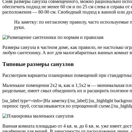
Сняв размеры санузла совмещенного, можно рационально испол
обеспечить подход не менее 60 см и по 25 см слева и справа от
расположения — 80-90 см. Свободный подход к ванной или душ
На заметку: по негласному правилу, часто используемые
руки.
Размеры санузла в частном доме, как правило, не настолько ог
любую сантехнику. А вот для малогабаритных ванных комнат 
Типовые размеры санузлов
Рассмотрим варианты планировки помещений при стандартных 
Маленькие помещения 2х2 м, как и 1,5х2 м — минимальная площ
раздельные, имеет смыл объединить их и расширить полезное п
[su_label type=»info»]На заметку:[/su_label] [su_highlight ba
перенос труб, согласовывается по упрощенной схеме.[/su_highli
Ванная комната площадью от 4 кв. м. до 6 кв. м. уже имеет д
шкафчиком для вещей. В зависимости от расположения двери, 