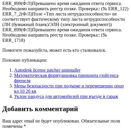
ERR_899(Ф/Л)Превышено время ожидания ответа сервиса.
Необходимо направить реестр позже. Проверка:: (№ ERR_122)
ERR_7_2(Ф/Л)Поле «Тип листа нетрудоспособности» не
соответствует фактическому типу листа нетрудоспособности
(ЛН (бумажный бланк)/ЭЛН (электронный документ))
ERR_899(Ф/Л)Превышено время ожидания ответа сервиса.
Необходимо направить реестр позже. Проверка:: (№
ERR_1718)
Помогите пожалуйста, может есть кто сталкивался.
Похожие публикации:
Autodesk license patcher uninstaller
Математическая формулировка принципа гюйгенса
френеля
Меры безопасности при подъеме и перемещении опор
вл 10 20 кв
Уклон пандуса для автомобилей при въезде в гараж
Добавить комментарий
Ваш адрес email не будет опубликован.
Обязательные поля
помечены
*