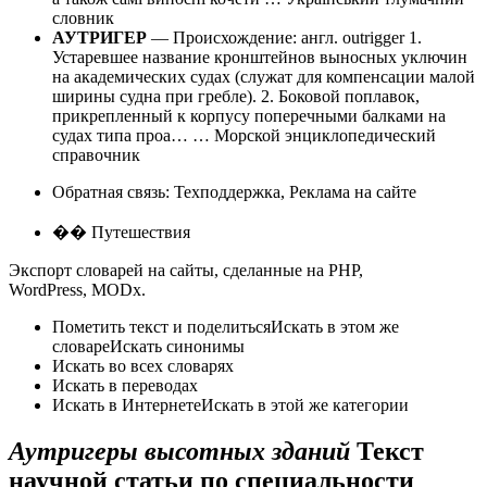
словник
АУТРИГЕР
— Происхождение: англ. outrigger 1.
Устаревшее название кронштейнов выносных уключин
на академических судах (служат для компенсации малой
ширины судна при гребле). 2. Боковой поплавок,
прикрепленный к корпусу поперечными балками на
судах типа проа… … Морской энциклопедический
справочник
Обратная связь: Техподдержка, Реклама на сайте
�� Путешествия
Экспорт словарей на сайты, сделанные на PHP,
WordPress, MODx.
Пометить текст и поделитьсяИскать в этом же
словареИскать синонимы
Искать во всех словарях
Искать в переводах
Искать в ИнтернетеИскать в этой же категории
Аутригеры высотных зданий
Текст
научной статьи по специальности