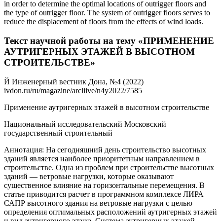
in order to determine the optimal locations of outrigger floors and
the type of outrigger floor. The system of outrigger floors serves to
reduce the displacement of floors from the effects of wind loads.
Текст научной работы на тему «ПРИМЕНЕНИЕ
АУТРИГЕРНЫХ ЭТАЖЕЙ В ВЫСОТНОМ
СТРОИТЕЛЬСТВЕ»
Й Инженерный вестник Дона, №4 (2022)
ivdon.ru/ru/magazine/arcliive/n4y2022/7585
Применение аутригерных этажей в высотном строительстве
Национальный исследовательский Московский
государственный строительный
Аннотация: На сегодняшний день строительство высотных
зданий является наиболее приоритетным направлением в
строительстве. Одна из проблем при строительстве высотных
зданий — ветровые нагрузки, которые оказывают
существенное влияние на горизонтальные перемещения. В
статье приводится расчет в программном комплексе ЛИРА
САПР высотного здания на ветровые нагрузки с целью
определения оптимальных расположений аутригерных этажей
и вид аутригерного этажа. Система аутригерных этажей