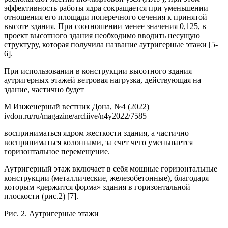
эффективность работы ядра сокращается при уменьшении
отношения его площади поперечного сечения к принятой
высоте здания. При соотношении менее значения 0,125, в
проект высотного здания необходимо вводить несущую
структуру, которая получила название аутригерные этажи [5-
6].
При использовании в конструкции высотного здания
аутригерных этажей ветровая нагрузка, действующая на
здание, частично будет
М Инженерный вестник Дона, №4 (2022)
ivdon.ru/ru/magazine/arcliive/n4y2022/7585
восприниматься ядром жесткости здания, а частично —
восприниматься колоннами, за счет чего уменьшается
горизонтальное перемещение.
Аутригерный этаж включает в себя мощные горизонтальные
конструкции (металлические, железобетонные), благодаря
которым «держится форма» здания в горизонтальной
плоскости (рис.2) [7].
Рис. 2. Аутригерные этажи