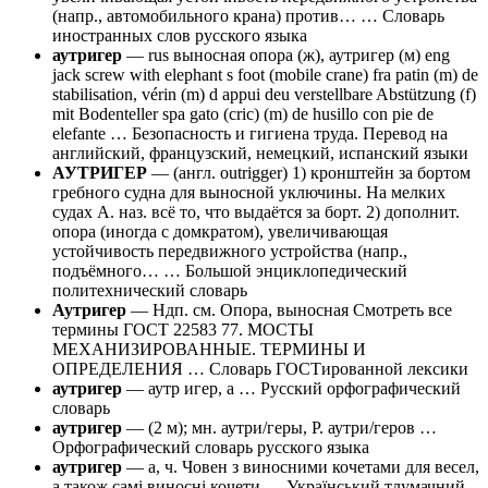
(напр., автомобильного крана) против… … Словарь
иностранных слов русского языка
аутригер
— rus выносная опора (ж), аутригер (м) eng
jack screw with elephant s foot (mobile crane) fra patin (m) de
stabilisation, vérin (m) d appui deu verstellbare Abstützung (f)
mit Bodenteller spa gato (cric) (m) de husillo con pie de
elefante … Безопасность и гигиена труда. Перевод на
английский, французский, немецкий, испанский языки
АУТРИГЕР
— (англ. outrigger) 1) кронштейн за бортом
гребного судна для выносной уключины. На мелких
судах А. наз. всё то, что выдаётся за борт. 2) дополнит.
опора (иногда с домкратом), увеличивающая
устойчивость передвижного устройства (напр.,
подъёмного… … Большой энциклопедический
политехнический словарь
Аутригер
— Ндп. см. Опора, выносная Смотреть все
термины ГОСТ 22583 77. МОСТЫ
МЕХАНИЗИРОВАННЫЕ. ТЕРМИНЫ И
ОПРЕДЕЛЕНИЯ … Словарь ГОСТированной лексики
аутригер
— аутр игер, а … Русский орфографический
словарь
аутригер
— (2 м); мн. аутри/геры, Р. аутри/геров …
Орфографический словарь русского языка
аутригер
— а, ч. Човен з виносними кочетами для весел,
а також самі виносні кочети … Український тлумачний