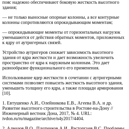
пояс надежно обеспечивают боковую жесткость высотного
здания;
— не только выносные опорные колонны, а все контурные
колонны сопротивляются опрокидывающим моментам;
— опрокидывающие моменты от горизонтальных нагрузок
уменьшаются от действия обратных моментов, приложенных
к ядру от аутригерных связей.
Устройство аутригеров снижает зависимость высотного
здания от ядра жесткости и дает возможность увеличить
пространство от ядра к наружным колоннам. Это дает
разнообразие функционального его применения.
Использование ядер жесткости в сочетании с аутригерными
системами позволяет повысить жесткость высотного здания,
уменьшить толщину его ядра, а также площади армирования
[10].
1. Евтушенко А.И., Олейникова Е.В., Агеева В.А. и др.
Развитие высотного строительства в Ростове-на-Дону //
Инженерный вестник Дона, 2017, № 4. URL:
ivdon.ru/ru/magazine/archive/n4y2017/4404.
2. Алмазов В.О., Плотников А.И., Расторгуев В.С. Проблемы