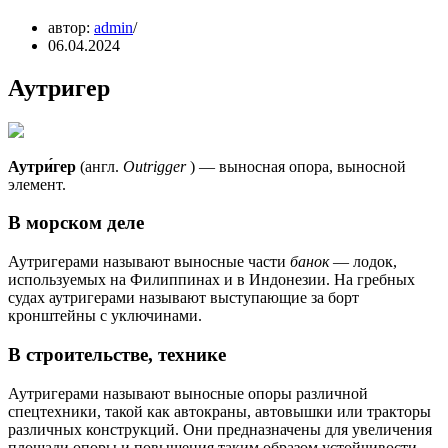
автор:
admin
06.04.2024
Аутригер
Аутри́гер
(англ.
Outrigger
) — выносная опора, выносной
элемент.
В морском деле
Аутригерами называют выносные части
банок
— лодок,
используемых на Филиппинах и в Индонезии. На гребных
судах аутригерами называют выступающие за борт
кронштейны с уключинами.
В строительстве, технике
Аутригерами называют выносные опоры различной
спецтехники, такой как автокраны, автовышки или тракторы
различных конструкций. Они предназначены для увеличения
площади опоры и повышения таким образом устойчивости.