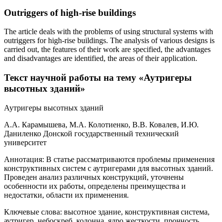
Outriggers of high-rise buildings
The article deals with the problems of using structural systems with
outriggers for high-rise buildings. The analysis of various designs is
carried out, the features of their work are specified, the advantages
and disadvantages are identified, the areas of their application.
Текст научной работы на тему «Аутригеры
высотных зданий»
Аутригеры высотных зданий
А.А. Карамышева, М.А. Колотиенко, В.В. Ковалев, И.Ю.
Даниленко Донской государственный технический
университет
Аннотация: В статье рассматриваются проблемы применения
конструктивных систем с аутригерами для высотных зданий.
Проведен анализ различных конструкций, уточнены
особенности их работы, определены преимущества и
недостатки, области их применения.
Ключевые слова: высотное здание, конструктивная система,
аутригер, небоскреб, колонна, ядро жесткости, прочность,