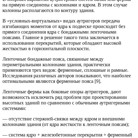
на прямую соединены с колоннами и ядром. В этом случае
колонны располагаются по контуру здания.
В «условных-виртуальных» видах аутригеров передача
изгибающих моментов от ядра к подвеске происходит без
прямого соединения ядра с бондажными ленточными
поясами. Главное в решение такого типа заключается в
использовании перекрытий, которые обладают высокой
жесткостью в горизонтальной плоскости.
Ленточные бондажные пояса, связанные между
периметральными колоннами здания, практически
применяются трех видов: ферменные, сплошные и рамные.
Исследования различных авторов показывают, что наиболее
оптимальными являются ферменные пояса [9].
Ленточные фермы как боковые опоры аутригеров, дают
возможность исключить ряд проблем при проектировании
высотных зданий по сравнению с обычными аутригерными
системами:
— отсутствие стержней-связки между ядром и внешними
колоннами здания (от ядра жесткости к ленточным поясам);
— система ядро + железобетонные перекрытия + ферменный