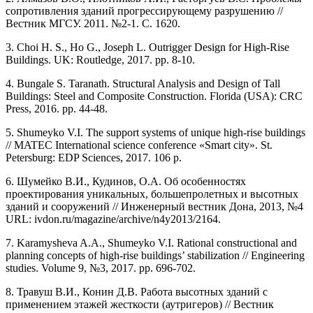
сопротивления зданий прогрессирующему разрушению //
Вестник МГСУ. 2011. №2-1. С. 1620.
3. Choi H. S., Ho G., Joseph L. Outrigger Design for High-Rise
Buildings. UK: Routledge, 2017. pp. 8-10.
4. Bungale S. Taranath. Structural Analysis and Design of Tall
Buildings: Steel and Composite Construction. Florida (USA): CRC
Press, 2016. pp. 44-48.
5. Shumeyko V.I. The support systems of unique high-rise buildings
// MATEC International science conference «Smart city». St.
Petersburg: EDP Sciences, 2017. 106 p.
6. Шумейко В.И., Кудинов, О.А. Об особенностях
проектирования уникальных, большепролетных и высотных
зданий и сооружений // Инженерный вестник Дона, 2013, №4
URL: ivdon.ru/magazine/archive/n4y2013/2164.
7. Karamysheva A.A., Shumeyko V.I. Rational constructional and
planning concepts of high-rise buildings’ stabilization // Engineering
studies. Volume 9, №3, 2017. рр. 696-702.
8. Травуш В.И., Конин Д.В. Работа высотных зданий с
применением этажей жесткости (аутригеров) // Вестник