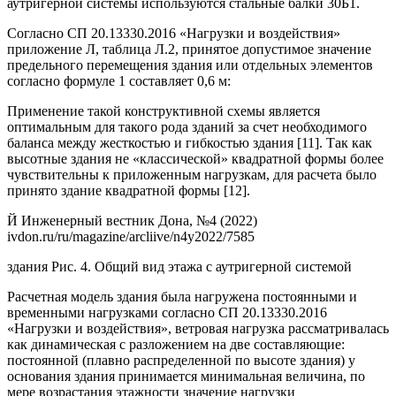
аутригерной системы используются стальные балки 30Б1.
Согласно СП 20.13330.2016 «Нагрузки и воздействия»
приложение Л, таблица Л.2, принятое допустимое значение
предельного перемещения здания или отдельных элементов
согласно формуле 1 составляет 0,6 м:
Применение такой конструктивной схемы является
оптимальным для такого рода зданий за счет необходимого
баланса между жесткостью и гибкостью здания [11]. Так как
высотные здания не «классической» квадратной формы более
чувствительны к приложенным нагрузкам, для расчета было
принято здание квадратной формы [12].
Й Инженерный вестник Дона, №4 (2022)
ivdon.ru/ru/magazine/arcliive/n4y2022/7585
здания Рис. 4. Общий вид этажа с аутригерной системой
Расчетная модель здания была нагружена постоянными и
временными нагрузками согласно СП 20.13330.2016
«Нагрузки и воздействия», ветровая нагрузка рассматривалась
как динамическая с разложением на две составляющие:
постоянной (плавно распределенной по высоте здания) у
основания здания принимается минимальная величина, по
мере возрастания этажности значение нагрузки