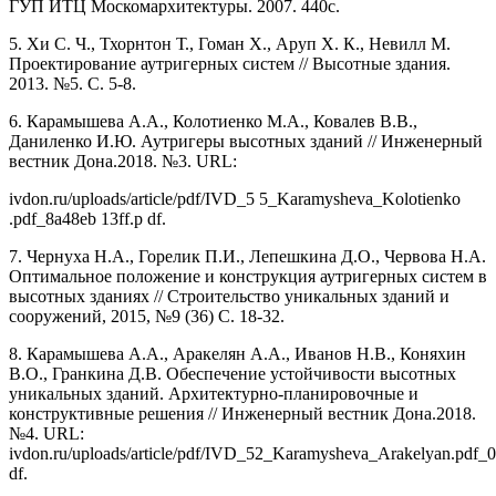
ГУП ИТЦ Москомархитектуры. 2007. 440с.
5. Хи С. Ч., Тхорнтон Т., Гоман Х., Аруп Х. К., Невилл М.
Проектирование аутригерных систем // Высотные здания.
2013. №5. С. 5-8.
6. Карамышева А.А., Колотиенко М.А., Ковалев В.В.,
Даниленко И.Ю. Аутригеры высотных зданий // Инженерный
вестник Дона.2018. №3. URL:
ivdon.ru/uploads/article/pdf/IVD_5 5_Karamysheva_Kolotienko
.pdf_8a48eb 13ff.p df.
7. Чернуха Н.А., Горелик П.И., Лепешкина Д.О., Червова Н.А.
Оптимальное положение и конструкция аутригерных систем в
высотных зданиях // Строительство уникальных зданий и
сооружений, 2015, №9 (36) С. 18-32.
8. Карамышева А.А., Аракелян А.А., Иванов Н.В., Коняхин
В.О., Гранкина Д.В. Обеспечение устойчивости высотных
уникальных зданий. Архитектурно-планировочные и
конструктивные решения // Инженерный вестник Дона.2018.
№4. URL:
ivdon.ru/uploads/article/pdf/IVD_52_Karamysheva_Arakelyan.pdf_
df.