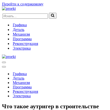
Перейти к содержимому
Искать...
Графика
Деталь
Механизм
Программа
Реконструкция
Электрика
Меню
навигации
Меню
навигации
Графика
Деталь
Механизм
Программа
Реконструкция
Электрика
Что такое аутригер в строительстве