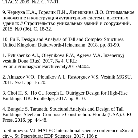
ТГАСУ. 2009. №2. С. 77-91.
9. Чернуха Н.А., Горелик П.И., Лепешкина Д.О. Оптимальное
положение и конструкция аутригерных систем в высотных
зданиях // Строительство уникальных зданий и сооружений.
2015. №9 (36). С. 18-32.
10. Fu F. Design and Analysis of Tall and Complex Structures.
United Kingdom: Butterworth-Heinemann, 2018. pp. 81-90.
1. Evtushenko A.I., Oleynikova E.V., Ageeva V.A. Inzenernyj
vestnik Dona (Rus), 2017, № 4. URL:
ivdon.ru/ru/magazine/archive/n4y2017/4404.
2. Almazov V.O., Plotnikov A.I., Rastorguev V.S. Vestnik MGSU.
2011. №21. pp. 16-20.
3. Choi H. S., Ho G., Joseph L. Outrigger Design for High-Rise
Buildings. UK: Routledge, 2017. pp. 8-10.
4. Bungale S. Taranath. Structural Analysis and Design of Tall
Buildings: Steel and Composite Construction. Florida (USA): CRC
Press, 2016. pp. 44-48.
5. Shumeyko V.I. MATEC International science conference «Smart
city». St. Petersburg: EDP Sciences, 2017. 106 p.