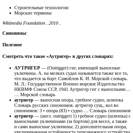
Строительные технологии
Морские термины
Wikimedia Foundation . 2010 .
Синонимы
:
Полезное
Смотреть что такое «Аутригер» в других словарях:
АУТРИГЕР
— (Outrigger) гиг, имеющий выносные
уключины. А. на мелких судах называется также все то,
что выдается за борт. Самойлов К. И. Морской словарь.
М. Л.: Государственное Военно морское Издательство
НКВМФ Союза ССР, 1941 Аутригер гиг с выносными…
… Морской словарь
аутригер
— выносная опора, гребное судно, шлюпка
Словарь русских синонимов. аутригер сущ., кол во
синонимов: 3 • опора (83) • судно … Словарь синонимов
аутригер
— (англ. outrigger) 1) гребное судно (шлюпка) с
выносными уключинами (за бортом) для весел, а также
и сами выносные уключины; 2) дополнительная опора,
увеличивающая устойчивость передвижного устройства