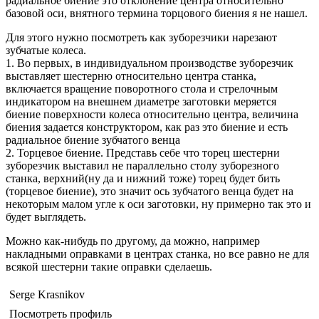
радиальное биение это отклонение центра относительно
базовой оси, внятного термина торцового биения я не нашел.
Для этого нужно посмотреть как зуборезчики нарезают
зубчатые колеса.
1. Во первых, в индивидуальном производстве зуборезчик
выставляет шестерню относительно центра станка,
включается вращение поворотного стола и стрелочным
индикатором на внешнем диаметре заготовки меряется
биение поверхности колеса относительно центра, величина
биения задается конструктором, как раз это биение и есть
радиальное биение зубчатого венца
2. Торцевое биение. Представь себе что торец шестерни
зуборезчик выставил не параллельно столу зуборезного
станка, верхний(ну да и нижний тоже) торец будет бить
(торцевое биение), это значит ось зубчатого венца будет на
некоторым малом угле к оси заготовки, ну примерно так это и
будет выглядеть.
Можно как-нибудь по другому, да можно, например
накладными оправками в центрах станка, но все равно не для
всякой шестерни такие оправки сделаешь.
Serge Krasnikov
Посмотреть профиль