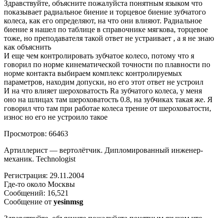
Здравствуйте, объясните пожалуйста понятным языком что
показывает радиальное биение и торцевое биение зубчатого
колеса, как его определяют, на что они влияют. Радиальное
биение я нашел по таблице в справочнике мягкова, торцевое
тоже, но преподавателя такой ответ не устраивает , а я не знаю
как объяснить
И еще чем контролировать зубчатое колесо, потому что я
говорил по норме кинематической точности по плавности по
норме контакта выбираем комплекс контролируемых
параметров, находим допуски, но его этот ответ не устроил
И на что влияет шероховатость Ra зубчатого колеса, у меня
оно на шлицах там шероховатость 0.8, на зубчиках такая же. Я
говорил что там при работае колеса трение от шероховатости,
износ но его не устроило такое
Просмотров: 66463
Артиллерист — вертолётчик. Дипломированный инженер-
механик. Technologist
Регистрация: 29.11.2004
Где-то около Москвы
Сообщений: 16,521
Сообщение от
yesinmsg