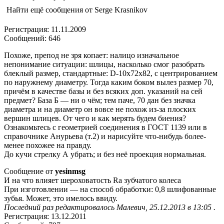
Найти ещё сообщения от Serge Krasnikov
Регистрация: 11.11.2009
Сообщений: 646
Похоже, препод не зря копает: налицо изначальное
непонимание ситуации: шлицы, насколько смог разобрать
блеклый размер, стандартные: D-10x72x82, с центрированием
по наружнему диаметру. Тогда каким боком вылез размер 70,
причём в качестве базы и без всяких доп. указаний на сей
предмет? База Б — ни о чём; тем паче, 70 дан без значка
диаметра и на диаметр он вовсе не похож из-за плоских
вершин шлицев. От чего и как мерять будем биения?
Ознакомьтесь с геометрией соединения в ГОСТ 1139 или в
справочнике Анурьева (т.2) и нарисуйте что-нибудь более-
менее похожее на правду.
До кучи стрелку А убрать; и без неё проекция нормальная.
Сообщение от
yesinmsg
И на что влияет шероховатость Ra зубчатого колеса
При изготовлении — на способ обработки: 0,8 шлифованные
зубья. Может, это имелось ввиду.
Последний раз редактировалось Малевич, 25.12.2013 в 13:05 .
Регистрация: 13.12.2011