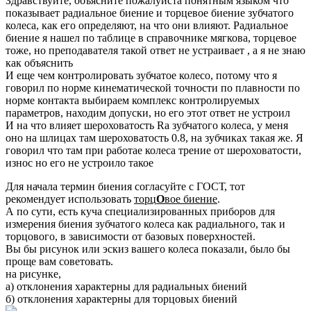
Здравствуйте, объясните пожалуйста понятным языком что
показывает радиальное биение и торцевое биение зубчатого
колеса, как его определяют, на что они влияют. Радиальное
биение я нашел по таблице в справочнике мягкова, торцевое
тоже, но преподавателя такой ответ не устраивает , а я не знаю
как объяснить
И еще чем контролировать зубчатое колесо, потому что я
говорил по норме кинематической точности по плавности по
норме контакта выбираем комплекс контролируемых
параметров, находим допуски, но его этот ответ не устроил
И на что влияет шероховатость Ra зубчатого колеса, у меня
оно на шлицах там шероховатость 0.8, на зубчиках такая же. Я
говорил что там при работае колеса трение от шероховатости,
износ но его не устроило такое
Для начала термин биения согласуйте с ГОСТ, тот
рекомендует использовать
торц
О
вое биение
.
А по сути, есть куча специализированных приборов для
измерения биения зубчатого колеса как радиального, так и
торцового, в зависимости от базовых поверхностей.
Вы бы рисунок или эскиз вашего колеса показали, было бы
проще вам советовать.
на рисунке,
а) отклонения характерны для радиальных биений
б) отклонения характерны для торцовых биений