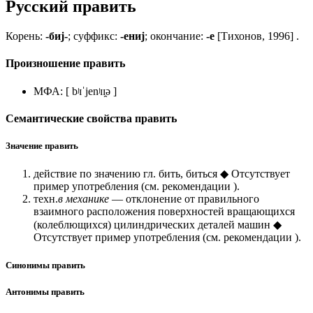
Русский править
Корень:
-биj-
; суффикс:
-ениj
; окончание:
-е
[Тихонов, 1996] .
Произношение править
МФА: [ bʲɪˈjenʲɪɪ̯ə ]
Семантические свойства править
Значение править
действие по значению гл. бить, биться ◆ Отсутствует
пример употребления (см. рекомендации ).
техн.
в механике
— отклонение от правильного
взаимного расположения поверхностей вращающихся
(колеблющихся) цилиндрических деталей машин ◆
Отсутствует пример употребления (см. рекомендации ).
Синонимы править
Антонимы править