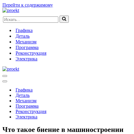
Перейти к содержимому
Искать...
Графика
Деталь
Механизм
Программа
Реконструкция
Электрика
Меню
навигации
Меню
навигации
Графика
Деталь
Механизм
Программа
Реконструкция
Электрика
Что такое биение в машиностроении