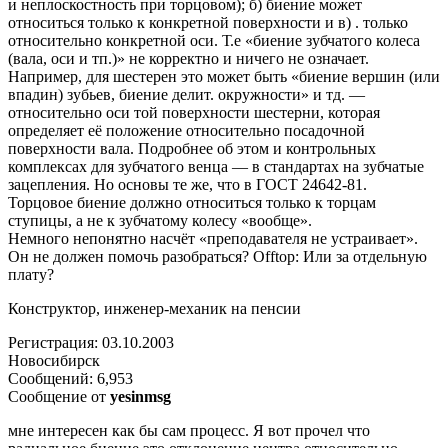
и неплоскостность при торцовом); б) биение может
относиться только к конкретной поверхности и в) . только
относительно конкретной оси. Т.е «биение зубчатого колеса
(вала, оси и тп.)» не корректно и ничего не означает.
Например, для шестерен это может быть «биение вершин (или
впадин) зубьев, биение делит. окружности» и тд. —
относительно оси той поверхности шестерни, которая
определяет её положение относительно посадочной
поверхности вала. Подробнее об этом и контрольных
комплексах для зубчатого венца — в стандартах на зубчатые
зацепления. Но основы те же, что в ГОСТ 24642-81.
Торцовое биение должно относиться только к торцам
ступицы, а не к зубчатому колесу «вообще».
Немного непонятно насчёт «преподавателя не устраивает».
Он не должен помочь разобраться? Offtop: Или за отдельную
плату?
Конструктор, инженер-механик на пенсии
Регистрация: 03.10.2003
Новосибирск
Сообщений: 6,953
Сообщение от
yesinmsg
мне интересен как бы сам процесс. Я вот прочел что