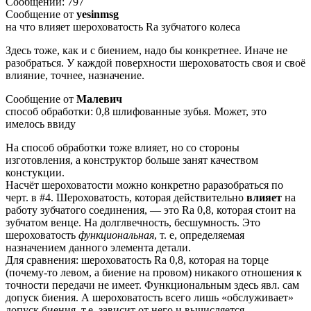
Сообщений: 797
Сообщение от
yesinmsg
на что влияет шероховатость Ra зубчатого колеса
Здесь тоже, как и с биением, надо бы конкретнее. Иначе не
разобраться. У каждой поверхности шероховатость своя и своё
влияние, точнее, назначение.
Сообщение от
Малевич
способ обработки: 0,8 шлифованные зубья. Может, это
имелось ввиду
На способ обработки тоже влияет, но со стороны
изготовления, а конструктор больше занят качеством
констукции.
Насчёт шероховатости можно конкретно раразобраться по
черт. в #4. Шероховатость, которая действительно
влияет
на
работу зубчатого соединения, — это Ra 0,8, которая стоит на
зубчатом венце. На долглвечность, бесшумность. Это
шероховатость
функциональная
, т. е, определяемая
назначением данного элемента детали.
Для сравнения: шероховатость Ra 0,8, которая на торце
(почему-то левом, а биение на провом) никакого отношения к
точности передачи не имеет. Функциональным здесь явл. сам
допуск биения. А шероховатость всего лишь «обслуживает»
допуск биения, т.е. зависит от него и вычисляется