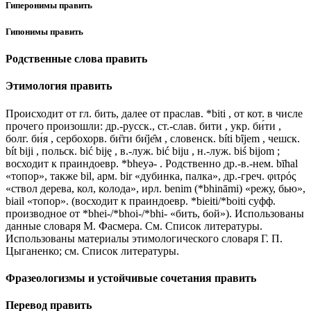
Гиперонимы править
Гипонимы править
Родственные слова править
Этимология править
Происходит от гл. бить, далее от праслав. *biti , от кот. в числе
прочего произошли: др.-русск., ст.-слав. бити , укр. би́ти ,
болг. би́я , сербохорв. би̏ти би̏jе̑м , словенск. bíti bȋjem , чешск.
bít biji , польск. bić biję , в.-луж. bić biju , н.-луж. biś bijom ;
восходит к праиндоевр. *bheyǝ- . Родственно др.-в.-нем. bīhal
«топор», также bil, арм. bir «дубинка, палка», др.-греч. φιτρός
«ствол дерева, кол, колода», ирл. benim (*bhināmi) «режу, бью»,
biail «топор». (восходит к праиндоевр. *bieiti/*boiti суфф.
производное от *bhei-/*bhoi-/*bhi- «бить, бой»). Использованы
данные словаря М. Фасмера. См. Список литературы.
Использованы материалы этимологического словаря Г. П.
Цыганенко; см. Список литературы.
Фразеологизмы и устойчивые сочетания править
Перевод править