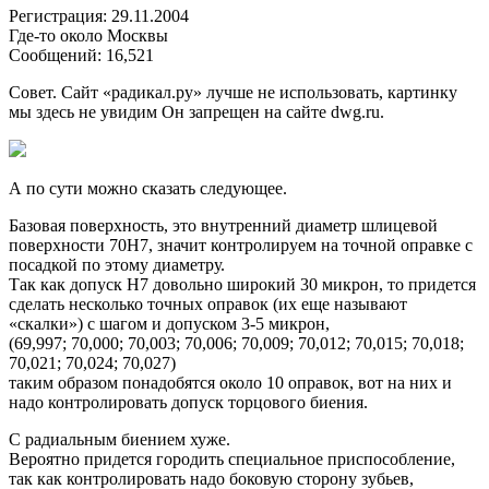
Регистрация: 29.11.2004
Где-то около Москвы
Сообщений: 16,521
Совет. Сайт «радикал.ру» лучше не использовать, картинку
мы здесь не увидим Он запрещен на сайте dwg.ru.
А по сути можно сказать следующее.
Базовая поверхность, это внутренний диаметр шлицевой
поверхности 70H7, значит контролируем на точной оправке с
посадкой по этому диаметру.
Так как допуск Н7 довольно широкий 30 микрон, то придется
сделать несколько точных оправок (их еще называют
«скалки») с шагом и допуском 3-5 микрон,
(69,997; 70,000; 70,003; 70,006; 70,009; 70,012; 70,015; 70,018;
70,021; 70,024; 70,027)
таким образом понадобятся около 10 оправок, вот на них и
надо контролировать допуск торцового биения.
С радиальным биением хуже.
Вероятно придется городить специальное приспособление,
так как контролировать надо боковую сторону зубьев,