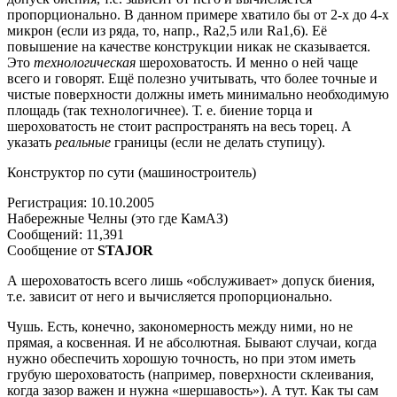
пропорционально. В данном примере хватило бы от 2-х до 4-х
микрон (если из ряда, то, напр., Ra2,5 или Ra1,6). Её
повышение на качестве конструкции никак не сказывается.
Это
технологическая
шероховатость. И менно о ней чаще
всего и говорят. Ещё полезно учитывать, что более точные и
чистые поверхности должны иметь минимально необходимую
площадь (так технологичнее). Т. е. биение торца и
шероховатость не стоит распространять на весь торец. А
указать
реальные
границы (если не делать ступицу).
Конструктор по сути (машиностроитель)
Регистрация: 10.10.2005
Набережные Челны (это где КамАЗ)
Сообщений: 11,391
Сообщение от
STAJOR
А шероховатость всего лишь «обслуживает» допуск биения,
т.е. зависит от него и вычисляется пропорционально.
Чушь. Есть, конечно, закономерность между ними, но не
прямая, а косвенная. И не абсолютная. Бывают случаи, когда
нужно обеспечить хорошую точность, но при этом иметь
грубую шероховатость (например, поверхности склеивания,
когда зазор важен и нужна «шершавость»). А тут. Как ты сам