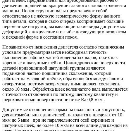
двигателей, предназначены для преобразования рабочего
движения поршней во вращение главного силового элемента
машины. По конструкции валы представляют собой
относительно не жёсткую геометрическую форму данного
типа детали, которая в свою очередь воспринимает большие
переменные нагрузки, вызывающие такие виды допустимых
деформаций как кручение и изгиб с последующим возвратом
к исходной форме в состоянии покоя.
Не зависимо от назначения двигателя согласно техническим
условиям предусматривается необходимая точность
выполнения рабочих частей коленчатых валов, таких как
коренные и шатунные шейки. Цилиндрические поверхности
деталей кривошипной шатунной группы являются
подвижной частью подшипника скольжения, который
работает на масляной плёнке, образующейся между валом и
отверстием, поэтому зазор между ними должен составлять
около 10 мкм . Обработка шеек коленчатого вала выполняется
с точностью отклонений по пятому, шестому квалитету и
шероховатостью поверхности не ниже Ra 0,8 мкм .
Допустимые отклонения формы на овальность и конусность,
для автомобильных двигателей, находится в пределах от 10
мкм до 5 мкм , при не параллельности осей коренных и
шатунных шеек, не более 10 мкм на всей длине для каждой из
шеек. Допуски на радиусы элементов коленчатого вала