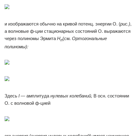
и изображаются обычно на кривой потенц. энергии О. (
рис.)
,
а волновые ф-ции стационарных состояний О. выражаются
через полиномы Эрмита
Н
(см.
Ортогональные
п
полиномы):
Здесь
l
— амплитуда
нулевых колебаний,
В осн. состоянии
О. с волновой ф-цией
его энергия (энергия нулевых колебаний) имеет наинизшее