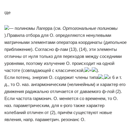
где
— полиномы Лагерра (см.
Ортогональные полиномы
).Правила отбора для О. определяются ненулевыми
матричными элементами оператора координаты (дипольное
приближение). Согласно ф-лам (13), (14), эти элементы
отличны от нуля только для переходов между соседними
уровнями, поэтому излучение О. происходит на одной
частоте (совпадающей с классической,
=
).
Если потенц. энергия О. содержит члены типа
,
х
6 и т.
д., то О. наз. ангармоническим (нелинейным) и характер его
движения радикально отличается от даваемого ф-лой (2).
Если частота гармонич. О. меняется со временем, то О.
наз. параметрическим, для к-рого также характер
колебаний отличен от (2), причём существуют новые
явления, напр. параметрич. резонанс О.