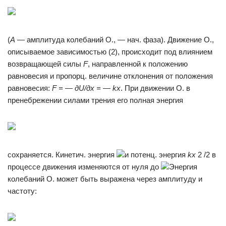
(
А
— амплитуда колебаний О., — нач. фаза). Движение О.,
описываемое зависимостью (2), происходит под влиянием
возвращающей силы
F
, направленной к положению
равновесия и пропорц. величине отклонения от положения
равновесия:
F = — дU/дx = — kx
. При движении О. в
пренебрежении силами трения его полная энергия
сохраняется. Кинетич. энергия
и потенц. энергия
kx
2 /2 в
процессе движения изменяются от нуля до
Энергия
колебаний О. может быть выражена через амплитуду и
частоту: