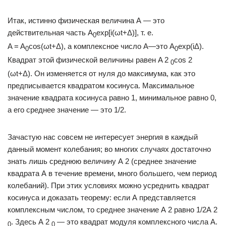
Итак, истинно физическая величина А — это
действительная часть A
ехр[i(ωt+Δ)], т. е.
0
A = A
cos(ωt+Δ), а комплексное число А—это A
ехр(iΔ).
0
0
Квадрат этой физической величины равен A 2
cos 2
0
(ωt+Δ). Он изменяется от нуля до максимума, как это
предписывается квадратом косинуса. Максимальное
значение квадрата косинуса равно 1, минимальное равно 0,
а его среднее значение — это 1/2.
Зачастую нас совсем не интересует энергия в каждый
данный момент колебания; во многих случаях достаточно
знать лишь среднюю величину А 2 (среднее значение
квадрата А в течение времени, много большего, чем период
колебаний). При этих условиях можно усреднить квадрат
косинуса и доказать теорему: если А представляется
комплексным числом, то среднее значение А 2 равно 1/2А 2
. Здесь А 2
— это квадрат модуля комплексного числа А.
0
0