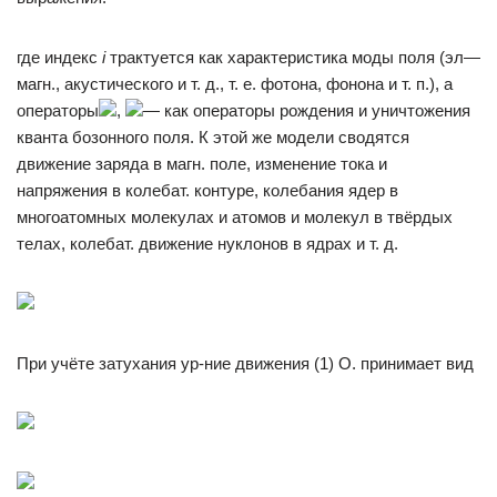
где индекс
i
трактуется как характеристика моды поля (эл—
магн., акустического и т. д., т. е. фотона, фонона и т. п.), а
операторы
,
— как операторы рождения и уничтожения
кванта бозонного поля. К этой же модели сводятся
движение заряда в магн. поле, изменение тока и
напряжения в колебат. контуре, колебания ядер в
многоатомных молекулах и атомов и молекул в твёрдых
телах, колебат. движение нуклонов в ядрах и т. д.
При учёте затухания ур-ние движения (1) О. принимает вид