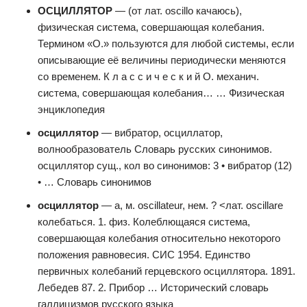
ОСЦИЛЛЯТОР
— (от лат. oscillo качаюсь),
физическая система, совершающая колебания.
Термином «О.» пользуются для любой системы, если
описывающие её величины периодически меняются
со временем. К л а с с и ч е с к и й О. механич.
система, совершающая колебания… … Физическая
энциклопедия
осциллятор
— вибратор, осциллатор,
волнообразователь Словарь русских синонимов.
осциллятор сущ., кол во синонимов: 3 • вибратор (12)
• … Словарь синонимов
осциллятор
— а, м. oscillateur, нем. ? <лат. oscillare
колебаться. 1. физ. Колеблющаяся система,
совершающая колебания относительно некоторого
положения равновесия. СИС 1954. Единство
первичных колебаний герцевского осциллятора. 1891.
Лебедев 87. 2. Прибор … Исторический словарь
галлицизмов русского языка