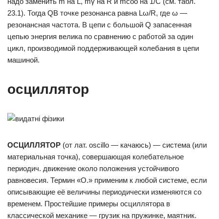
надо заменить m на L, mγ на R и mcoo на 1/С (см. табл.
23.1). Тогда QB точке резонанса равна Lω/R, где ω —
резонансная частота. В цепи с большой Q запасенная
цепью энергия велика по сравнению с работой за один
цикл, производимой поддерживающей колебания в цепи
машиной.
осциллятор
ОСЦИЛЛЯТОР
(от лат. oscillo — качаюсь) — система (или
материальная точка), совершающая колебательное
периодич. движение около положения устойчивого
равновесия. Термин «О.» применим к любой системе, если
описывающие её величины периодически изменяются со
временем. Простейшие примеры осциллятора в
классической механике — грузик на пружинке, маятник.