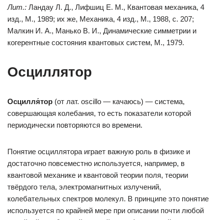
Лит.:
Ландау Л. Д., Лифшиц Е. М., Квантовая механика, 4
изд., М., 1989; их же, Механика, 4 изд., М., 1988, с. 207;
Малкин И. А., Манько В. И., Динамические симметрии и
когерентные состояния квантовых систем, М., 1979.
Осциллятор
Осцилля́тор
(от лат. oscillo — качаюсь) — система,
совершающая колебания, то есть показатели которой
периодически повторяются во времени.
Понятие осциллятора играет важную роль в физике и
достаточно повсеместно используется, например, в
квантовой механике и квантовой теории поля, теории
твёрдого тела, электромагнитных излучений,
колебательных спектров молекул. В принципе это понятие
используется по крайней мере при описании почти любой