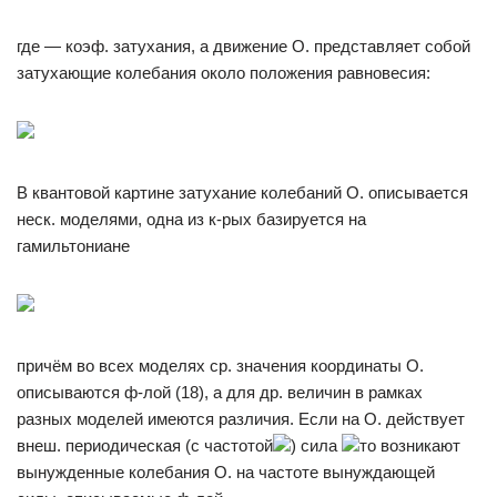
где — коэф. затухания, а движение О. представляет собой
затухающие колебания около положения равновесия:
В квантовой картине затухание колебаний О. описывается
неск. моделями, одна из к-рых базируется на
гамильтониане
причём во всех моделях ср. значения координаты О.
описываются ф-лой (18), а для др. величин в рамках
разных моделей имеются различия. Если на О. действует
внеш. периодическая (с частотой
) сила
то возникают
вынужденные колебания О. на частоте вынуждающей