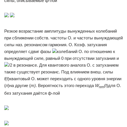
силы, описываемые ф-лой
Резкое возрастание амплитуды вынужденных колебаний
при сближении собств. частоты О. и частоты вынуждающей
силы наз. резонансом гармония. О. Коэф. затухания
определяет сдвиг фазы
колебаний О. по отношению к
вынуждающей силе, равный 0 при отсутствии затухания и
/2 в резонансе. Для квантового аналога О. с затуханием
также существует резонанс. Под влиянием внеш. силы
f(t
)квантовый О. может переходить с одного уровня энергии
(
п
)на другие (
т)
. Вероятность этого перехода
W
(t
)для О.
nm
без затухания даётся ф-лой