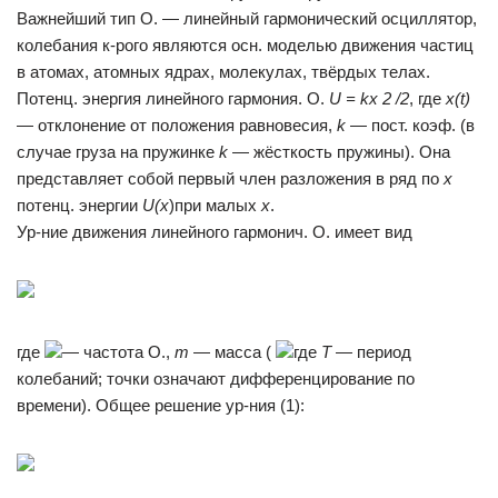
Важнейший тип О. — линейный гармонический осциллятор,
колебания к-рого являются осн. моделью движения частиц
в атомах, атомных ядрах, молекулах, твёрдых телах.
Потенц. энергия линейного гармония. О.
U = kx 2 /2
, где
x(t)
— отклонение от положения равновесия,
k
— пост. коэф. (в
случае груза на пружинке
k
— жёсткость пружины). Она
представляет собой первый член разложения в ряд по
х
потенц. энергии
U(x
)при малых
х
.
Ур-ние движения линейного гармонич. О. имеет вид
где
— частота О.,
т
— масса (
где
Т
— период
колебаний; точки означают дифференцирование по
времени). Общее решение ур-ния (1):