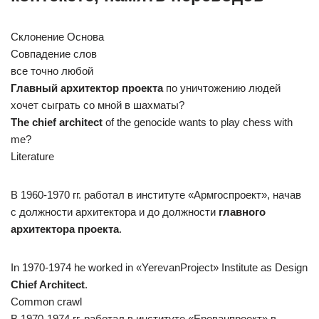
Склонение Основа
Совпадение слов
все точно любой
Главный архитектор проекта
по уничтожению людей
хочет сыграть со мной в шахматы?
The chief architect
of the genocide wants to play chess with
me?
Literature
В 1960-1970 гг. работал в институте «Армгоспроект», начав
с должности архитектора и до должности
главного
архитектора проекта
.
In 1970-1974 he worked in «YerevanProject» Institute as Design
Chief Architect
.
Common crawl
В 1970-1974 гг. работал в институте «Ереванпроект» в