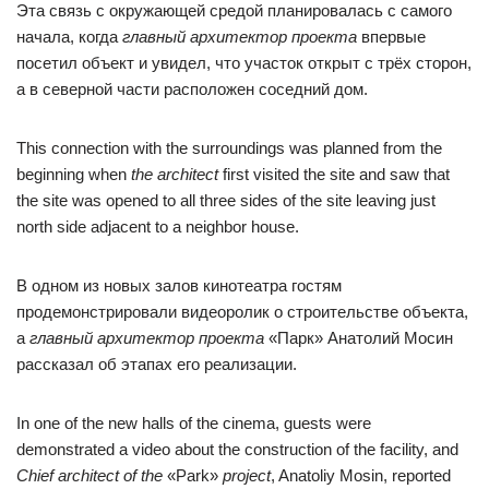
Эта связь с окружающей средой планировалась с самого
начала, когда
главный архитектор проекта
впервые
посетил объект и увидел, что участок открыт с трёх сторон,
а в северной части расположен соседний дом.
This connection with the surroundings was planned from the
beginning when
the architect
first visited the site and saw that
the site was opened to all three sides of the site leaving just
north side adjacent to a neighbor house.
В одном из новых залов кинотеатра гостям
продемонстрировали видеоролик о строительстве объекта,
а
главный архитектор проекта
«Парк» Анатолий Мосин
рассказал об этапах его реализации.
In one of the new halls of the cinema, guests were
demonstrated a video about the construction of the facility, and
Chief architect of the
«Park»
project
, Anatoliy Mosin, reported