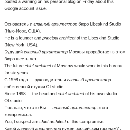
posted a warning on his personal blog on Friday about this
Google account issue.
Основатель и
главный архитектор
бюро Libeskind Studio
(Нью-Йорк, США).
He is a founder and
principal architect
of the Libeskind Studio
(New York, USA).
Будущий
главный архитектор
Москвы проработает в этом
бюро шесть лет.
The future
chief architect
of Moscow would work in this bureau
for six years.
С 1998 года — руководитель и
главный архитектор
собственной студии OLstudio.
Since 1998 — the head and
chief architect
of his own studio
OLstudio.
Полагаю, что это Вы —
главный архитектор
этого
компромисса.
You, l suspect are
chief architect
of this compromise.
Какой
главный архитектор
нужен российским городам? .