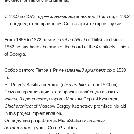
architect
for Historic Monuments.
С 1959 по 1972 год —
главный архитектор
Тбилиси, с 1962
— председатель правления Союза архитекторов Грузии.
From 1959 to 1972 he was
chief architect
of Tbilisi, and since
1962 he has been chairman of the board of the Architects’ Union
of Georgia.
Собор святого Петра в Риме (
главный архитектор
с 1539
г.).
St. Peter’s Basilica in Rome (
chief architect
from 1520 on).
Помощь вреализации этого проекта пообещал оказать
главный архитектор
города Москвы Сергей Кузнецов.
Chief architect
of Moscow Sergey Kuznetsov promised his aid
in this project implementation.
Он ведущий разработчик MicroStation и
главный
архитектор
группы Core-Graphics.