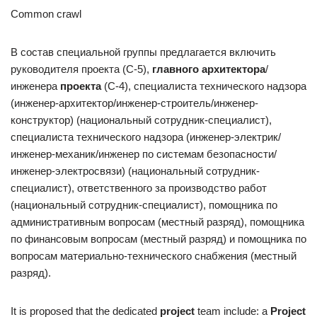
Common crawl
В состав специальной группы предлагается включить
руководителя проекта (С-5),
главного архитектора
/
инженера
проекта
(С-4), специалиста технического надзора
(инженер-архитектор/инженер-строитель/инженер-
конструктор) (национальный сотрудник-специалист),
специалиста технического надзора (инженер-электрик/
инженер-механик/инженер по системам безопасности/
инженер-электросвязи) (национальный сотрудник-
специалист), ответственного за производство работ
(национальный сотрудник-специалист), помощника по
административным вопросам (местный разряд), помощника
по финансовым вопросам (местный разряд) и помощника по
вопросам материально-технического снабжения (местный
разряд).
It is proposed that the dedicated
project
team include: a
Project