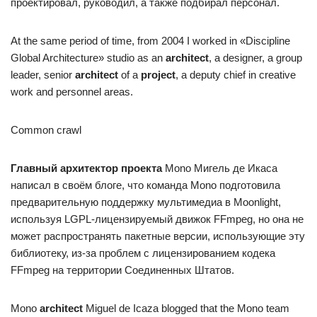
проектировал, руководил, а также подбирал персонал.
At the same period of time, from 2004 I worked in «Discipline
Global Architecture» studio as an
architect
, a designer, a group
leader, senior
architect
of a
project
, a deputy chief in creative
work and personnel areas.
Common crawl
Главный архитектор проекта
Mono Мигель де Икаса
написал в своём блоге, что команда Mono подготовила
предварительную поддержку мультимедиа в Moonlight,
используя LGPL-лицензируемый движок FFmpeg, но она не
может распространять пакетные версии, использующие эту
библиотеку, из-за проблем с лицензированием кодека
FFmpeg на территории Соединенных Штатов.
Mono
architect
Miguel de Icaza blogged that the Mono team