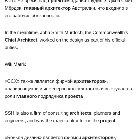
В это же время над
проектом
здания трудился Джон Смит
Мёрдок,
главный архитектор
Австралии, что входило в
его рабочие обязанности.
In the meantime, John Smith Murdoch, the Commonwealth’s
Chief Architect
, worked on the design as part of his official
duties.
WikiMatrix
«ССХ» также является фирмой
архитекторов
-,
планировщиков и инженеров-консультантов и выступала в
роли
главного
подрядчика
проекта
SSH is also a firm of consulting
architects
, planners and
engineers, and was the main contractor on the
project
«Боньян дизайн» является фирмой
архитекторов
-,