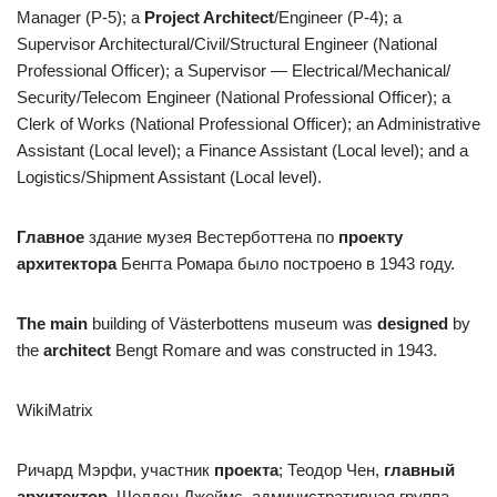
Manager (P-5); a
Project Architect
/Engineer (P-4); a
Supervisor Architectural/Civil/Structural Engineer (National
Professional Officer); a Supervisor — Electrical/Mechanical/
Security/Telecom Engineer (National Professional Officer); a
Clerk of Works (National Professional Officer); an Administrative
Assistant (Local level); a Finance Assistant (Local level); and a
Logistics/Shipment Assistant (Local level).
Главное
здание музея Вестерботтена по
проекту
архитектора
Бенгта Ромара было построено в 1943 году.
The main
building of Västerbottens museum was
designed
by
the
architect
Bengt Romare and was constructed in 1943.
WikiMatrix
Ричард Мэрфи, участник
проекта
; Теодор Чен,
главный
архитектор
, Шелдон Джеймс, административная группа.