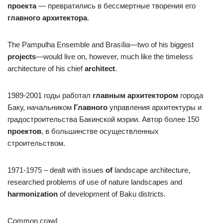
проекта
— превратились в бессмертные творения его
главного архитектора
.
The Pampulha Ensemble and Brasília—two of his biggest
projects
—would live on, however, much like the timeless
architecture of his chief
architect
.
1989-2001 годы работал
главным архитектором
города
Баку, начальником
Главного
управления архитектуры и
градостроительства Бакинской мэрии. Автор более 150
проектов
, в большинстве осуществленных
строительством.
1971-1975 – dealt with issues
of
landscape architecture,
researched problems of use of nature landscapes and
harmonization
of development of Baku districts.
Common crawl