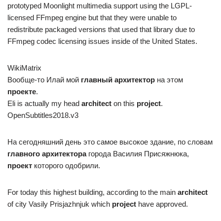
prototyped Moonlight multimedia support using the LGPL-
licensed FFmpeg engine but that they were unable to
redistribute packaged versions that used that library due to
FFmpeg codec licensing issues inside of the United States.
WikiMatrix
Вообще-то Илай мой
главный архитектор
на этом
проекте
.
Eli is actually my head
architect
on this
project
.
OpenSubtitles2018.v3
На сегодняшний день это самое высокое здание, по словам
главного архитектора
города Василия Присяжнюка,
проект
которого одобрили.
For today this highest building, according to the main
architect
of city Vasily Prisjazhnjuk which
project
have approved.