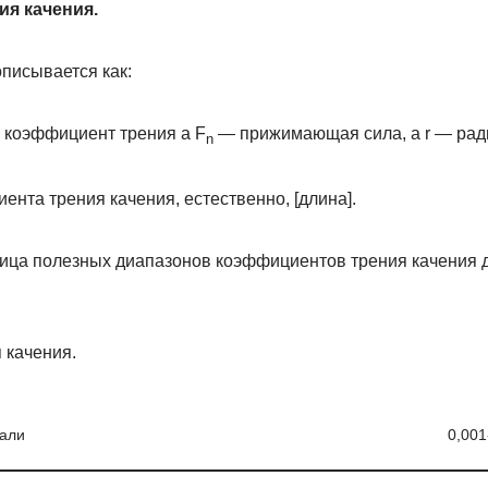
я качения.
писывается как:
 коэффициент трения а F
— прижимающая сила, а r — ради
n
нта трения качения, естественно, [длина].
ица полезных диапазонов коэффициентов трения качения 
 качения.
тали
0,001