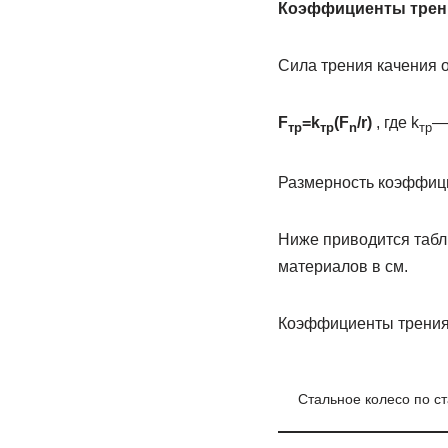
Коэффициенты трени
Сила трения качения о
F
=k
(F
/r)
, где k
—
тр
тр
n
тр
Размерность коэффицие
Ниже приводится табл
материалов в см.
Коэффициенты трения
Стальное колесо по с