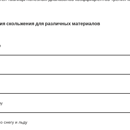
я скольжения для различных материалов
и
ву
о снегу и льду