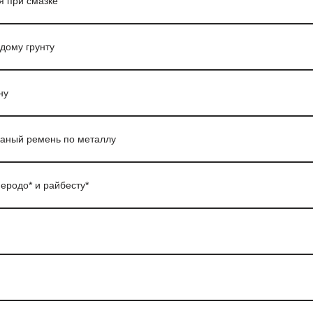
 при смазке
дому грунту
ну
аный ремень по металлу
феродо* и райбесту*