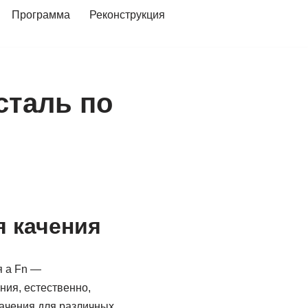
Программа
Реконструкция
сталь по
я качения
я а Fn —
ния, естественно,
качения для различных