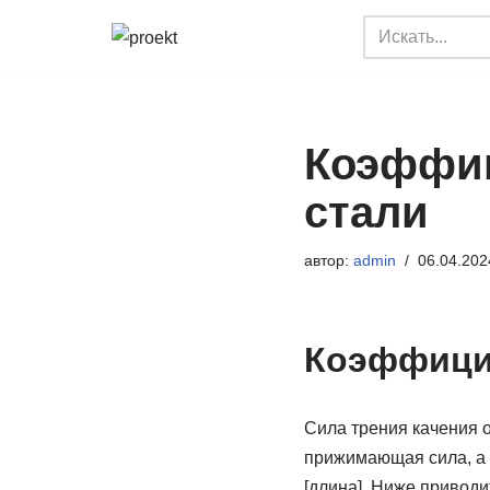
Перейти
к
содержимому
Коэффиц
стали
автор:
admin
06.04.202
Коэффицие
Сила трения качения о
прижимающая сила, а 
[длина]. Ниже привод