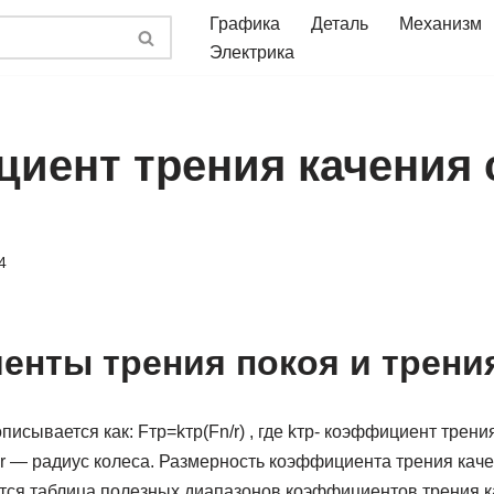
Графика
Деталь
Механизм
Электрика
иент трения качения 
4
нты трения покоя и трени
писывается как: Fтр=kтр(Fn/r) , где kтр- коэффициент трени
r — радиус колеса. Размерность коэффициента трения каче
ится таблица полезных диапазонов коэффициентов трения 