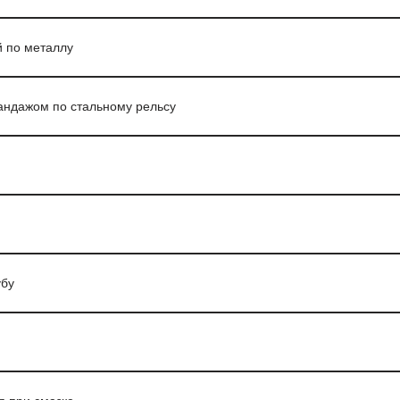
 по металлу
андажом по стальному рельсу
убу